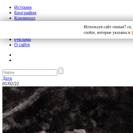
История
Биография
Криминал
СССР
Используя сайт russian7.r
Тайны
cookie, которые указаны в
Рекомендации
Реклама
О сайте
Дата
01/02/22