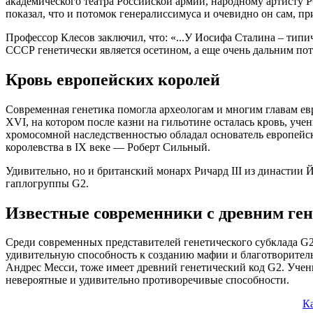
академического театра Российской армии, народному артисту
показал, что и потомок генералиссимуса и очевидно он сам, п
Профессор Клесов заключил, что: «...У Иосифа Сталина – тип
СССР генетически является осетином, а еще очень дальним по
Кровь европейских королей
Современная генетика помогла археологам и многим главам ев
XVI, на котором после казни на гильотине осталась кровь, уч
хромосомной наследственностью обладал основатель европейс
королевства в IX веке — Роберт Сильный.
Удивительно, но и британский монарх Ричард III из династии 
гаплогруппы G2.
Известные современники с древним ге
Среди современных представителей генетического субклада G2a
удивительную способность к созданию мафии и благотворител
Андрес Месси, тоже имеет древний генетический код G2. Учен
невероятные и удивительно противоречивые способности.
К