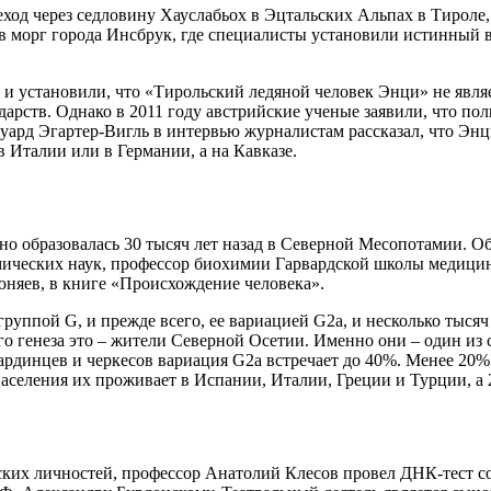
еход через седловину Хауслабьох в Эцтальских Альпах в Тироле
в морг города Инсбрук, где специалисты установили истинный в
й и установили, что «Тирольский ледяной человек Энци» не явля
дарств. Однако в 2011 году австрийские ученые заявили, что п
рд Эгартер-Вигль в интервью журналистам рассказал, что Энци
 Италии или в Германии, а на Кавказе.
о образовалась 30 тысяч лет назад в Северной Месопотамии. Об
мических наук, профессор биохимии Гарвардской школы медицин
няев, в книге «Происхождение человека».
уппой G, и прежде всего, ее вариацией G2а, и несколько тысяч
ого генеза это – жители Северной Осетии. Именно они – один и
абардинцев и черкесов вариация G2а встречает до 40%. Менее 2
населения их проживает в Испании, Италии, Греции и Турции, а
еских личностей, профессор Анатолий Клесов провел ДНК-тест 