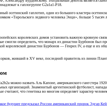
 РФ, Александру Бурдонскому. Театральный деятель является с
ринадлежат к гаплогруппе G2a1a1-P18.
ичный осетинский гаплотип, один из большого кластера осетинс
томком «Тирольского ледяного человека Энци», больше 5 тысяч 
ропейских королевских домов установить важную кровную связь
еные смогли определить, что монарх из династии Бурбонов был п
кой королевской династии Бурбонов — Генрих IV, а еще и их об
Йорков, живший в XV веке, последний правитель из линии Плант
ном
2b2a можно назвать Аль Капоне, американского гангстера 1920 
ьных организаций. Знаменитый аргентинский футболист, напада
ые считают, что генетика во многом определяет характер челов
акое будущее предсказал России американский пророк Эдгар Кей