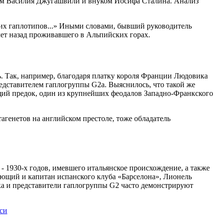
ыном Василия Джугашвили и внуком Иосифа Сталина. Анализ
ких гаплотипов...» Иными словами, бывший руководитель
лет назад проживавшего в Альпийских горах.
. Так, например, благодаря платку короля Франции Людовика
редставителем гаплогруппы G2a. Выяснилось, что такой же
щий предок, один из крупнейших феодалов Западно-Франкского
агенетов на английском престоле, тоже обладатель
- 1930-х годов, имевшего итальянское происхождение, а также
ющий и капитан испанского клуба «Барселона», Лионель
ека и представители гаплогруппы G2 часто демонстрируют
си