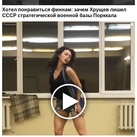
Хотел понравиться финнам: зачем Хрущев лишил
СССР стратегической военной базы Порккала
i