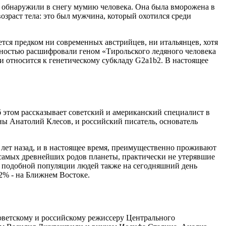
, обнаружили в снегу мумию человека. Она была вморожена в
озраст тела: это был мужчина, который охотился среди
ется предком ни современных австрийцев, ни итальянцев, хотя
олностью расшифровали геном «Тирольского ледяного человека
 относится к генетическому субкладу G2a1b2. В настоящее
 этом рассказывает советский и американский специалист в
ы Анатолий Клесов, и российский писатель, основатель
 лет назад, и в настоящее время, преимущественно проживают
з самых древнейших родов планеты, практически не утерявшие
0% подобной популяции людей также на сегодняшний день
 2% - на Ближнем Востоке.
советскому и российскому режиссеру Центрального