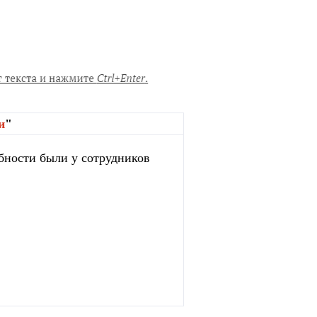
и
"
бности были у сотрудников