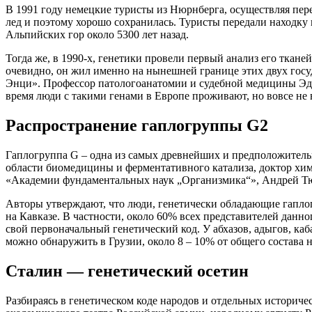
В 1991 году немецкие туристы из Нюрнберга, осуществляя пер
лед и поэтому хорошо сохранилась. Туристы передали находку 
Альпийских гор около 5300 лет назад.
Тогда же, в 1990-х, генетики провели первый анализ его ткане
очевидно, он жил именно на нынешней границе этих двух госу
Энци». Профессор патологоанатомии и судебной медицины Эдуа
время люди с такими генами в Европе проживают, но вовсе не в
Распространение гаплогруппы G2
Гаплогруппа G – одна из самых древнейших и предположительн
области биомедицины и ферментативного катализа, доктор хи
«Академии фундаментальных наук „Организмика“», Андрей Тю
Авторы утверждают, что люди, генетически обладающие гаплогр
на Кавказе. В частности, около 60% всех представителей данн
свой первоначальный генетический код. У абхазов, адыгов, к
можно обнаружить в Грузии, около 8 – 10% от общего состава 
Сталин — генетический осетин
Разбираясь в генетическом коде народов и отдельных историч