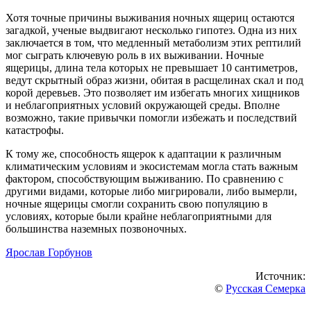
Хотя точные причины выживания ночных ящериц остаются
загадкой, ученые выдвигают несколько гипотез. Одна из них
заключается в том, что медленный метаболизм этих рептилий
мог сыграть ключевую роль в их выживании. Ночные
ящерицы, длина тела которых не превышает 10 сантиметров,
ведут скрытный образ жизни, обитая в расщелинах скал и под
корой деревьев. Это позволяет им избегать многих хищников
и неблагоприятных условий окружающей среды. Вполне
возможно, такие привычки помогли избежать и последствий
катастрофы.
К тому же, способность ящерок к адаптации к различным
климатическим условиям и экосистемам могла стать важным
фактором, способствующим выживанию. По сравнению с
другими видами, которые либо мигрировали, либо вымерли,
ночные ящерицы смогли сохранить свою популяцию в
условиях, которые были крайне неблагоприятными для
большинства наземных позвоночных.
Ярослав Горбунов
Источник:
©
Русская Семерка