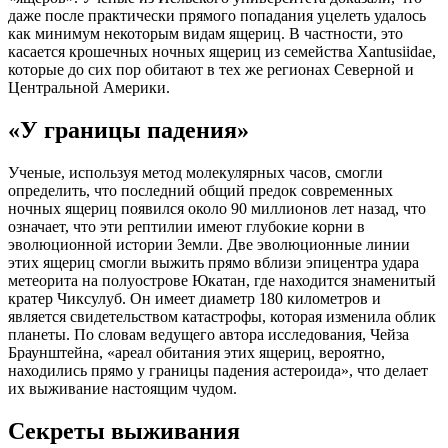
даже после практически прямого попадания уцелеть удалось
как минимум некоторым видам ящериц. В частности, это
касается крошечных ночных ящериц из семейства Xantusiidae,
которые до сих пор обитают в тех же регионах Северной и
Центральной Америки.
«У границы падения»
Ученые, используя метод молекулярных часов, смогли
определить, что последний общий предок современных
ночных ящериц появился около 90 миллионов лет назад, что
означает, что эти рептилии имеют глубокие корни в
эволюционной истории Земли. Две эволюционные линии
этих ящериц смогли выжить прямо вблизи эпицентра удара
метеорита на полуострове Юкатан, где находится знаменитый
кратер Чиксулуб. Он имеет диаметр 180 километров и
является свидетельством катастрофы, которая изменила облик
планеты. По словам ведущего автора исследования, Чейза
Браунштейна, «ареал обитания этих ящериц, вероятно,
находились прямо у границы падения астероида», что делает
их выживание настоящим чудом.
Секреты выживания