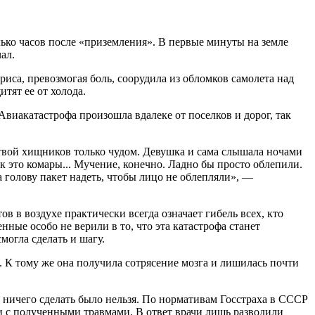
олько часов после «приземления». В первые минуты на земле
ал.
риса, превозмогая боль, соорудила из обломков самолета над
итят ее от холода.
Авиакатастрофа произошла вдалеке от поселков и дорог, так
ртвой хищников только чудом. Девушка и сама слышала ночами
к это комары... Мучение, конечно. Ладно бы просто облепили.
на голову пакет надеть, чтобы лицо не облепляли», —
в в воздухе практически всегда означает гибель всех, кто
ные особо не верили в то, что эта катастрофа станет
могла сделать и шагу.
. К тому же она получила сотрясение мозга и лишилась почти
м ничего сделать было нельзя. По нормативам Госстраха в СССР
 и с полученными травмами. В ответ врачи лишь разводили