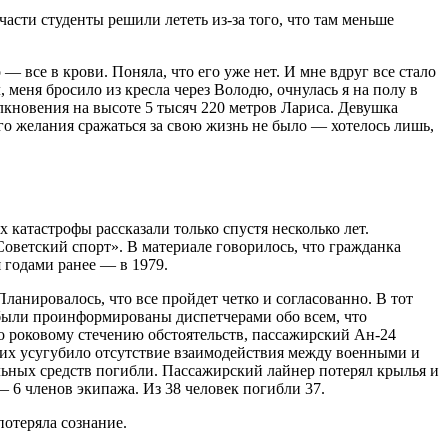
части студенты решили лететь из-за того, что там меньше
 все в крови. Поняла, что его уже нет. И мне вдруг все стало
 меня бросило из кресла через Володю, очнулась я на полу в
лкновения на высоте 5 тысяч 220 метров Лариса. Девушка
го желания сражаться за свою жизнь не было — хотелось лишь,
катастрофы рассказали только спустя несколько лет.
оветский спорт». В материале говорилось, что гражданка
я годами ранее — в 1979.
анировалось, что все пройдет четко и согласованно. В тот
 были проинформированы диспетчерами обо всем, что
По роковому стечению обстоятельств, пассажирский Ан-24
о их усугубило отсутствие взаимодействия между военными и
ельных средств погибли. Пассажирский лайнер потерял крылья и
— 6 членов экипажа. Из 38 человек погибли 37.
потеряла сознание.