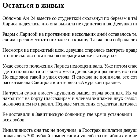
Остаться в живых
Обломок Ан-24 вместе со студенткой скользнул по березам в та
Лариса надеялась, что она выжила не единственная. Девушка пы
Рядом с Ларисой на протяжении нескольких дней оставалось тел
своим креслом что-то похожее на крышу. Также она собрала чехл
Несмотря на пережитый шок, девушка старалась смотреть правде
что поисково-спасательная операция может затянуться.
Ужас своего положения Лариса недооценивала. Уже потом спас
где-то поблизости от своего места дислокации рычание, но о н
Но еще звон такой в ушах стоял. Я сначала не понимала, это со
рассказывала Савицкая в интервью «Амурской правде».
На третьи сутки к месту крушения вышел отряд военных. Их уди
находится на борту (пассажирам и членам экипажей двух самоле
исключением из правил. Первые мгновения студентка пыталась о
Ее доставили в Завитинскую больницу, где врачи установили —
всех зубов.
Инвалидность она так не получила, а Госстрах выплатил девуш
полагалось 300 рублей компенсации ущерба за погибших и в ч