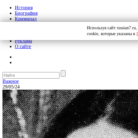
История
Биография
Криминал
СССР
Используя сайт russian7.r
Тайны
cookie, которые указаны в
Рекомендации
Реклама
О сайте
Важное
29/05/24