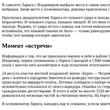
В самолете Лариса с Владимиром выбрали места в самом хвосте,
вибрация. Заняв место у иллюминатора, девушка практически с
Проснулась двадцатилетняя Лариса от сильного удара и холода.
безразлично. И никакого страха, никаких эмоций. И это меня т
проходе. Видимо, от удара об пол сломала, как потом выяснил
вспоминала, что никакой паники не было — только равнодушие.
чтобы этот кошмар поскорее закончился.
Момент «встречи»
Информация о том, что же произошло именно в небе в районе З
Например, первое упоминание о Ларисе Савицкой в СМИ появило
упала с высоты пять километров в ходе испытания летательного
24 августа участок местной воздушной линии «Бурея — Чегдомы
день с военного аэродрома Завитинск на разведку погоды вы
происходит на маршруте полета. Летчики сообщили о наборе н
незначительно отклонился от своего коридора. Ошибки со сто
гражданскими диспетчерами. В итоге в небе на высоте 5220 ме
развалился на несколько частей за считанные минуты. На борту
В иллюминатор Лариса, находясь еще в сознании, успела замети