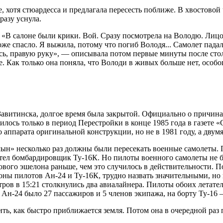
 хотя стюардесса и предлагала пересесть поближе. В хвостовой 
разу уснула.
 «В салоне были крики. Вой. Сразу посмотрела на Володю. Лицо —
оже спасло. Я выжила, потому что погиб Володя... Самолет падал,
ось, правую руку», — описывала потом первые минуты после сто
 Как только она поняла, что Володи в живых больше нет, особо
авитинска, долгое время была закрытой. Официально о причинах 
сь только в период Перестройки в конце 1985 года в газете «С
 аппарата оригинальной конструкции, но не в 1981 году, а двум
н» несколько раз должны были пересекать военные самолеты. Пл
летел бомбардировщик Ту-16К. Но пилоты военного самолеты не
ового эшелона раньше, чем это случилось в действительности. 
роны пилотов Ан-24 и Ту-16К, трудно назвать значительными, н
тров в 15:21 столкнулись два авиалайнера. Пилоты обоих летат
 Ан-24 было 27 пассажиров и 5 членов экипажа, на борту Ту-16 
ть, как быстро приближается земля. Потом она в очередной раз 