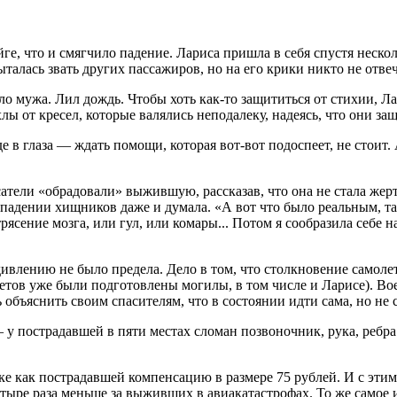
йге, что и смягчило падение. Лариса пришла в себя спустя неск
талась звать других пассажиров, но на его крики никто не отвеч
о мужа. Лил дождь. Чтобы хоть как-то защититься от стихии, Ла
ы от кресел, которые валялись неподалеку, надеясь, что они защ
 в глаза — ждать помощи, которая вот-вот подоспеет, не стоит. 
атели «обрадовали» выжившую, рассказав, что она не стала же
ападении хищников даже и думала. «А вот что было реальным, та
трясение мозга, или гул, или комары... Потом я сообразила себе 
влению не было предела. Дело в том, что столкновение самолето
тов уже были подготовлены могилы, в том числе и Ларисе). Воен
бъяснить своим спасителям, что в состоянии идти сама, но не с
 у пострадавшей в пяти местах сломан позвоночник, рука, ребра
ке как пострадавшей компенсацию в размере 75 рублей. И с эти
етыре раза меньше за выживших в авиакатастрофах. То же самое