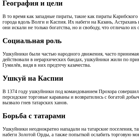
География и цели
В то время как западные пираты, такие как пираты Карибского 
города вдоль Волги и Каспия. Их набеги на Казань, Астрахань
они искали не только богатства, но и свободу, что отличало и
Социальная роль
Ушкуйники были частью народного движения, часто принимая в
действовали в иерархических бандах, ушкуйники жили по прин
Гумилёв, видя в них предтечу казачества.
Ушкуй на Каспии
В 1374 году ушкуйники под командованием Прохора совершили
персидские торговые караваны и возвратились с богатой добыче
вызвало гнев татарских ханов.
Борьба с татарами
Ушкуйники неоднократно нападали на татарские поселения, таки
набеги Золотой Орды, а также попыткой ослабить торговую мон