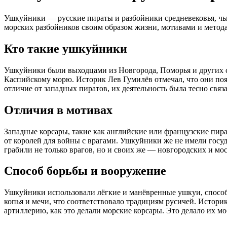
Ушкуйники — русские пираты и разбойники средневековья, чьи 
морских разбойников своим образом жизни, мотивами и метод
Кто такие ушкуйники
Ушкуйники были выходцами из Новгорода, Поморья и других с
Каспийскому морю. Историк Лев Гумилёв отмечал, что они появ
отличие от западных пиратов, их деятельность была тесно связ
Отличия в мотивах
Западные корсары, такие как английские или французские пир
от королей для войны с врагами. Ушкуйники же не имели госу
грабили не только врагов, но и своих же — новгородских и мо
Способ борьбы и вооружение
Ушкуйники использовали лёгкие и манёвренные ушкуи, способн
копья и мечи, что соответствовало традициям русичей. Историк
артиллерию, как это делали морские корсары. Это делало их 