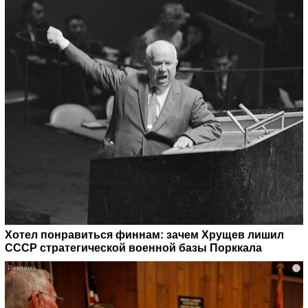
Хотел понравиться финнам: зачем Хрущев лишил
СССР стратегической военной базы Порккала
i