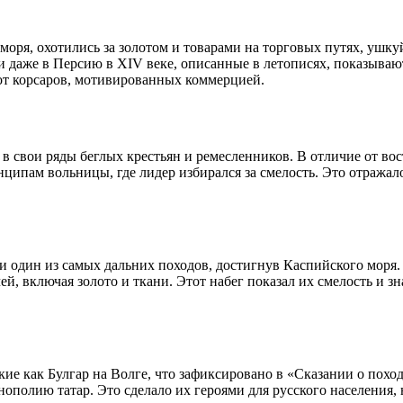
моря, охотились за золотом и товарами на торговых путях, ушку
 и даже в Персию в XIV веке, описанные в летописях, показыва
х от корсаров, мотивированных коммерцией.
 свои ряды беглых крестьян и ремесленников. В отличие от вос
ципам вольницы, где лидер избирался за смелость. Это отражал
 один из самых дальних походов, достигнув Каспийского моря.
й, включая золото и ткани. Этот набег показал их смелость и з
е как Булгар на Волге, что зафиксировано в «Сказании о похода
ополию татар. Это сделало их героями для русского населения, 