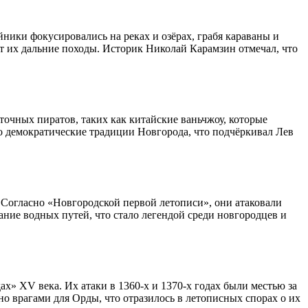
йники фокусировались на реках и озёрах, грабя караваны и
ют их дальние походы. Историк Николай Карамзин отмечал, что
точных пиратов, таких как китайские ваньчжоу, которые
о демократические традиции Новгорода, что подчёркивал Лев
 Согласно «Новгородской первой летописи», они атаковали
нание водных путей, что стало легендой среди новгородцев и
х» XV века. Их атаки в 1360-х и 1370-х годах были местью за
но врагами для Орды, что отразилось в летописных спорах о их