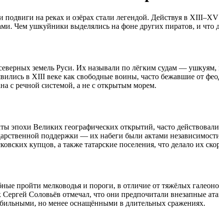
подвиги на реках и озёрах стали легендой. Действуя в XIII–XV
ами. Чем ушкуйники выделялись на фоне других пиратов, и что
еверных земель Руси. Их называли по лёгким судам — ушкуям, 
ились в XIII веке как свободные воины, часто бежавшие от фео
ана с речной системой, а не с открытым морем.
аты эпохи Великих географических открытий, часто действовали
дарственной поддержки — их набеги были актами независимости
сковских купцов, а также татарские поселения, что делало их с
ые пройти мелководья и пороги, в отличие от тяжёлых галеоно
 Сергей Соловьёв отмечал, что они предпочитали внезапные атак
мобильными, но менее оснащёнными в длительных сражениях.