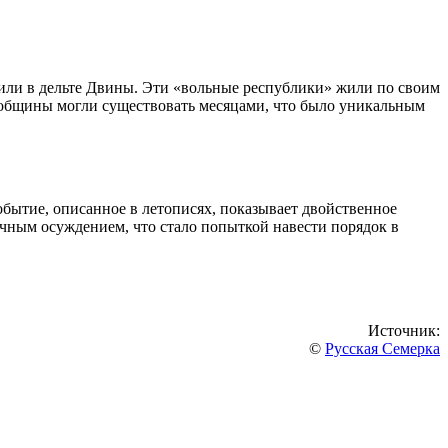
 или в дельте Двины. Эти «вольные республики» жили по своим
е общины могли существовать месяцами, что было уникальным
обытие, описанное в летописях, показывает двойственное
ичным осуждением, что стало попыткой навести порядок в
Источник:
©
Русская Семерка