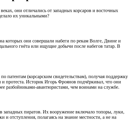
 веках, они отличались от западных корсаров и восточных
 делало их уникальными?
на которых они совершали набеги по рекам Волге, Двине и
дального гнёта или ищущие добычи после набегов татар. В
 по патентам (корсарским свидетельствам), получая поддержку
 и протеста. Историк Игорь Фроянов подчёркивал, что они
корее разбойниками-авантюристами, чем воинами на службе.
в западных пиратов. Их вооружение включало топоры, луки,
и и отступления, полагаясь на знание местности, а не на