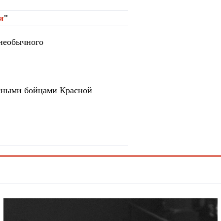
и
"
 необычного
сными бойцами Красной