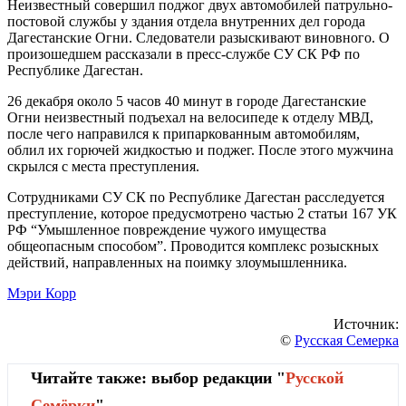
Неизвестный совершил поджог двух автомобилей патрульно-
постовой службы у здания отдела внутренних дел города
Дагестанские Огни. Следователи разыскивают виновного. О
произошедшем рассказали в пресс-службе СУ СК РФ по
Республике Дагестан.
26 декабря около 5 часов 40 минут в городе Дагестанские
Огни неизвестный подъехал на велосипеде к отделу МВД,
после чего направился к припаркованным автомобилям,
облил их горючей жидкостью и поджег. После этого мужчина
скрылся с места преступления.
Сотрудниками СУ СК по Республике Дагестан расследуется
преступление, которое предусмотрено частью 2 статьи 167 УК
РФ “Умышленное повреждение чужого имущества
общеопасным способом”. Проводится комплекс розыскных
действий, направленных на поимку злоумышленника.
Мэри Корр
Источник:
©
Русская Семерка
Читайте также: выбор редакции "
Русской
Cемёрки
"