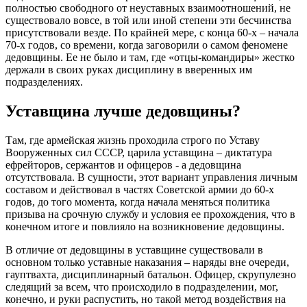
полностью свободного от неуставных взаимоотношений, не
существовало вовсе, в той или иной степени эти бесчинства
присутствовали везде. По крайней мере, с конца 60-х – начала
70-х годов, со времени, когда заговорили о самом феномене
дедовщины. Ее не было и там, где «отцы-командиры» жестко
держали в своих руках дисциплину в вверенных им
подразделениях.
Уставщина лучше дедовщины?
Там, где армейская жизнь проходила строго по Уставу
Вооруженных сил СССР, царила уставщина – диктатура
ефрейторов, сержантов и офицеров - а дедовщина
отсутствовала. В сущности, этот вариант управления личным
составом и действовал в частях Советской армии до 60-х
годов, до того момента, когда начала меняться политика
призыва на срочную службу и условия ее прохождения, что в
конечном итоге и повлияло на возникновение дедовщины.
В отличие от дедовщины в уставщине существовали в
основном только уставные наказания – наряды вне очереди,
гауптвахта, дисциплинарный батальон. Офицер, скрупулезно
следящий за всем, что происходило в подразделении, мог,
конечно, и руки распустить, но такой метод воздействия на