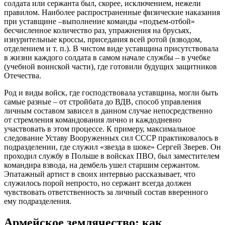
солдата или сержанта был, скорее, исключением, нежели
правилом. Наиболее распространенные физические наказания
при уставщине –выполнение команды «подъем-отбой»
бесчисленное количество раз, упражнения на брусьях,
изнурительные кроссы, приседания всей ротой (взводом,
отделением и т. п.). В чистом виде уставщина присутствовала
в жизни каждого солдата в самом начале службы – в учебке
(учебной воинской части), где готовили будущих защитников
Отечества.
Род и виды войск, где господствовала уставщина, могли быть
самые разные – от стройбата до ВДВ, способ управления
личным составом зависел в данном случае непосредственно
от стремления командования лично и каждодневно
участвовать в этом процессе. К примеру, максимальное
следование Уставу Вооруженных сил СССР практиковалось в
подразделении, где служил «звезда в шоке» Сергей Зверев. Он
проходил службу в Польше в войсках ПВО, был заместителем
командира взвода, на дембель ушел старшим сержантом.
Эпатажный артист в своих интервью рассказывает, что
служилось порой непросто, но сержант всегда должен
чувствовать ответственность за личный состав вверенного
ему подразделения.
Армейское землячество: как