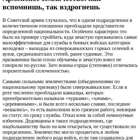
вспомнишь, так вздрогнешь
В Советской армии случалось, что в одном подразделении в
количественном отношении преобладали представители
определенной национальности. Особенно характерно это
было на примере стройбата, куда зачастую призывались самые
малоэффективные для службы в боевых войсках категории
молодежи – выходцы из северокавказских горных селений и
аулов, среднеазиатских степей, ранее судимые. Эти
призывники были плохо обучаемы и зачастую вовсе не
говорили по-русски. Зато воины-горцы (степняки) отличались
поразительной сплоченностью.
Самыми сильными землячествами (объединениями по
национальному признаку) были северокавказские. Если в
роте численно преобладали кавказцы, которых
пренебрежительно называли «чурками», «хачами»,
«деревянными», и были всего несколько славян, последние
«вешались», то есть выполняли всю грязную работу, невзирая
на статус по сроку службы. Отказ влек за собой неминуемые
избиения. Дедовщины в таких подразделениях, где
нацбольшинству было на ком отыграться, не существовало по
определению. Землячество могло процветать в любом
подразделении любого рода войск, если там создавались для