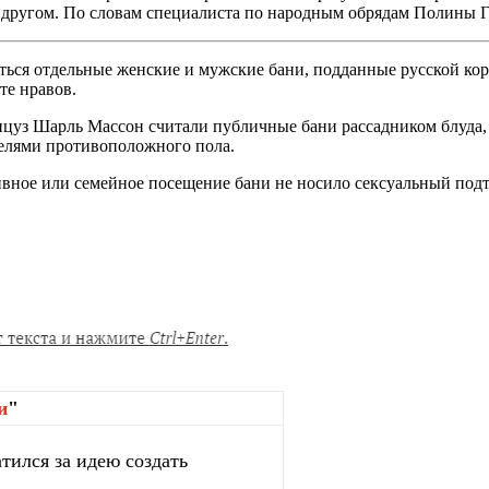
с другом. По словам специалиста по народным обрядам Полины Г
иться отдельные женские и мужские бани, подданные русской ко
те нравов.
нцуз Шарль Массон считали публичные бани рассадником блуда
телями противоположного пола.
ивное или семейное посещение бани не носило сексуальный подт
и
"
тился за идею создать