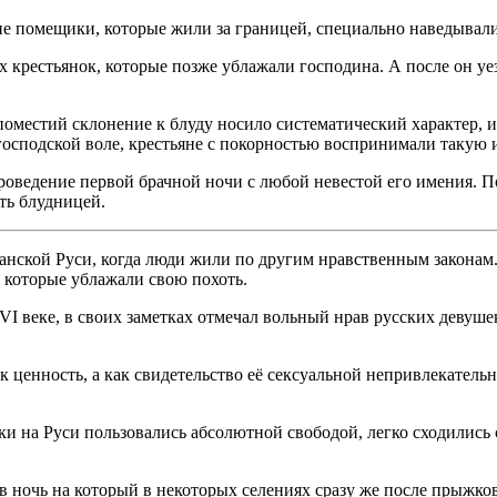
ие помещики, которые жили за границей, специально наведывали
 крестьянок, которые позже ублажали господина. А после он уез
поместий склонение к блуду носило систематический характер, 
господской воле, крестьяне с покорностью воспринимали такую из
оведение первой брачной ночи с любой невестой его имения. П
ть блудницей.
анской Руси, когда люди жили по другим нравственным законам
 которые ублажали свою похоть.
I веке, в своих заметках отмечал вольный нрав русских девуше
 ценность, а как свидетельство её сексуальной непривлекательн
 на Руси пользовались абсолютной свободой, легко сходились 
ночь на который в некоторых селениях сразу же после прыжков ч