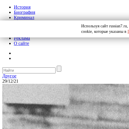
История
Биография
Криминал
СССР
Используя сайт russian7.r
Тайны
cookie, которые указаны в
Рекомендации
Реклама
О сайте
Другое
29/12/21