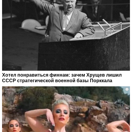
Хотел понравиться финнам: зачем Хрущев лишил
СССР стратегической военной базы Порккала
i