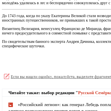
молодёжь удалялась в лес и беспорядочно совокуплялась друг 
До 1743 года, когда по указу Екатерины Великой стали возвод
иностранных путешественников, не привыкших к такой просто
Византиец Велизария, венесуэлец Франциско де Миранда, фра
ничего предосудительного в совместной помывке с представи
По свидетельствам банного эксперта Андрея Дачника, коллект
специфические шуточки.
Читайте также: выбор редакции "
Русской Cемёрк
«Российский легион»: как генерал Лебедь попла
элитное подразделение против воров в законе