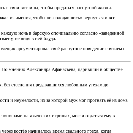
сь в свои вотчины, чтобы предаться распутной жизни.
жал из имения, чтобы «изголодавшись» вернуться и все
и каждую ночь в барскую опочивальню согласно «заведенной
мену, не видя в ней блуда.
омещик аргументировал своё распутное поведение снятием с
. По мнению Александра Афанасьева, царивший в обществе
к, без стеснения предававшихся любовным утехам до
ости и неумелости, из-за которой муж мог прогнать её из дома
с юношами на языческих игрищах, могли отдаться ему в
ерез костёр начиналось время свального греха, когда