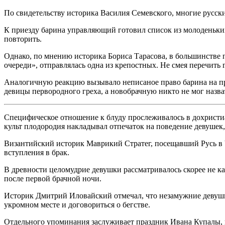
По свидетельству историка Василия Семевского, многие русск
К приезду барина управляющий готовил список из молоденьких
повторить.
Однако, по мнению историка Бориса Тарасова, в большинстве 
очереди», отправлялась одна из крепостных. Не смея перечить 
Аналогичную реакцию вызывало неписаное право барина на пр
девицы первородного греха, а новобрачную никто не мог назва
Специфическое отношение к блуду прослеживалось в дохристи
культ плодородия накладывал отпечаток на поведение девушек,
Византийский историк Маврикий Стратег, посещавший Русь в V
вступления в брак.
В древности целомудрие девушки рассматривалось скорее не как
после первой брачной ночи.
Историк Дмитрий Иловайский отмечал, что незамужние девушки
укромном месте и договориться о бегстве.
Отдельного упоминания заслуживает праздник Ивана Купалы, в 