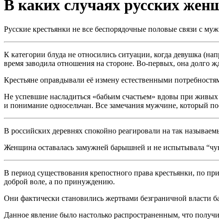
В каких случаях русских женщ
Русские крестьянки не все беспорядочные половые связи с муж
К категории блуда не относились ситуации, когда девушка (нап
время заводила отношения на стороне. Во-первых, она долго ж
Крестьяне оправдывали её измену естественными потребностя
Не успевшие насладиться «бабьим счастьем» вдовы при живых 
и понимание односельчан. Все замечания мужчине, который п
В российских деревнях спокойно реагировали на так называемы
Женщина оставалась замужней барышней и не испытывала “чув
В период существования крепостного права крестьянки, по пр
доброй воле, а по принуждению.
Они фактически становились жертвами безграничной власти б
Данное явление было настолько распространенным, что получ