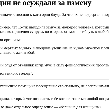
ин не осуждали за измену
чинами относили к категории блуда. За что их не подвергали п
ример, лет 15-ти) выходила замуж за молодого человека, который
дала возвращения супруга, во-вторых, он мог погибнуть в любой
ми организма.
и мёртвых мужьях, нашедшие утешение на чужом мужском плече 
оспешил с женитьбой.
й блуд от отчаяния: когда муж, в силу физиологических проблем
ственного голода”.
иглашению помещика посещавшие его спальню, не воспринимались
арина, который мог позволить себе воспользоваться любой пон
ило даже отдельное определение — «барщина для женщины».