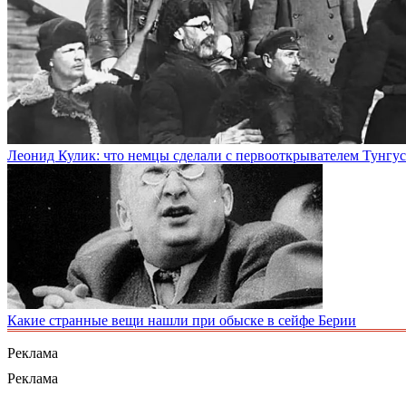
Леонид Кулик: что немцы сделали с первооткрывателем Тунгус
Какие странные вещи нашли при обыске в сейфе Берии
Реклама
Реклама