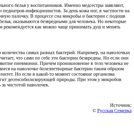
льного белья у воспитанников. Именно медсестры заявляют,
и педиатров-инфекционистов. За день кожа ног, в частности на
ечную палочку. В процессе сна микробы и бактерии с подошв
белья, оказываются безвредными для человека. Но некоторые
м рекомендуется как можно чаще принимать душ и менять
 количества самых разных бактерий. Например, на наволочках
итает, что сами по себе эти бактерии безвредны. Но если они
азвитие пневмонии. Причем проникновение в тело человека не
шиеся на наволочке болезнетворные бактерии таким образом
нитет. Но если в какой-то момент состояние организма
ингит десенсибилизирующей природы. При этом у микробов
 за чистотой наволочек.
Источник:
©
Русская Семерка