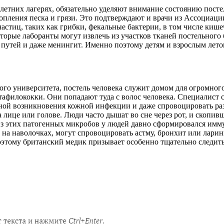
етних лагерях, обязательно уделяют внимание состоянию посте
копления песка и грязи. Это подтверждают и врачи из Ассоциаци
астиц, таких как грибки, фекальные бактерии, в том числе киш
орые лаборанты могут извлечь из участков тканей постельного 
утей и даже менингит. Именно поэтому детям и взрослым лето
о университета, постель человека служит домом для огромного
филококки. Они попадают туда с волос человека. Специалист сч
чиной возникновения кожной инфекции и даже спровоцировать р
 лице или голове. Люди часто дышат во сне через рот, и скопив
из этих патогенных микробов у людей давно сформировался имму
на наволочках, могут спровоцировать астму, бронхит или лар
оэтому британский медик призывает особенно тщательно следить