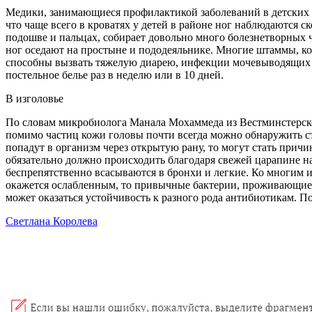
Медики, занимающиеся профилактикой заболеваний в детских л
что чаще всего в кроватях у детей в районе ног наблюдаются с
подошве и пальцах, собирает довольно много болезнетворных ч
ног оседают на простыне и пододеяльнике. Многие штаммы, кот
способны вызвать тяжелую диарею, инфекции мочевыводящих п
постельное белье раз в неделю или в 10 дней.
В изголовье
По словам микробиолога Манала Мохаммеда из Вестминстерског
помимо частиц кожи головы почти всегда можно обнаружить ста
попадут в организм через открытую рану, то могут стать при
обязательно должно происходить благодаря свежей царапине на
беспрепятственно всасываются в бронхи и легкие. Ко многим 
окажется ослабленным, то привычные бактерии, проживающие 
может оказаться устойчивость к разного рода антибиотикам. П
Светлана Королева