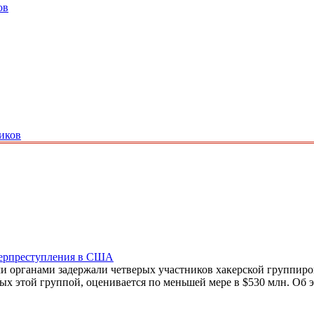
ов
иков
берпреступления в США
органами задержали четверых участников хакерской группировки
х этой группой, оценивается по меньшей мере в $530 млн. Об 