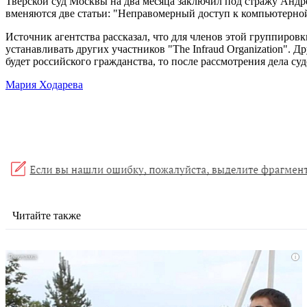
Тверской суд Москвы на два месяца заключил под стражу Андр
вменяются две статьи: "Неправомерный доступ к компьютерной
Источник агентства рассказал, что для членов этой группиро
устанавливать других участников "The Infraud Organization". Д
будет российского гражданства, то после рассмотрения дела суд
Мария Ходарева
Читайте также
i