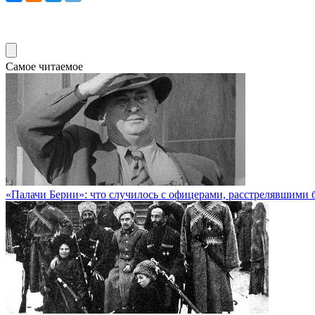
Самое читаемое
«Палачи Берии»: что случилось с офицерами, расстрелявшим