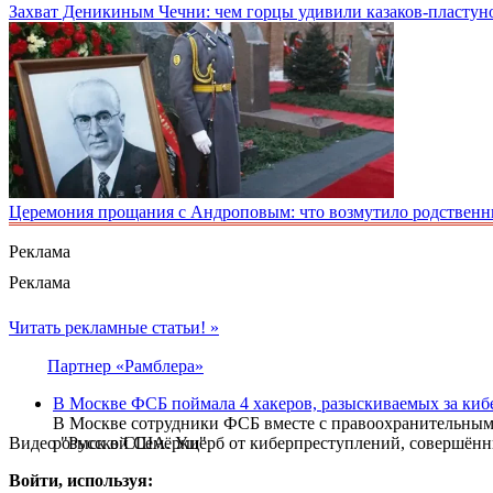
Захват Деникиным Чечни: чем горцы удивили казаков-пластун
Церемония прощания с Андроповым: что возмутило родственн
Реклама
Реклама
Читать рекламные статьи! »
Партнер «Рамблера»
В Москве ФСБ поймала 4 хакеров, разыскиваемых за ки
В Москве сотрудники ФСБ вместе с правоохранительными 
Видео "Русской Семёрки"
розыск в США. Ущерб от киберпреступлений, совершённы
Войти, используя: