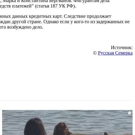
, Марка и Константина Бергманов. Фигурантам дела
дств платежей" (статья 187 УК РФ).
щенных данных кредитных карт. Следствие продолжает
раждан другой стране. Однако если у кого-то из задержанных не
его возбуждено дело.
Источник:
©
Русская Семерка
i