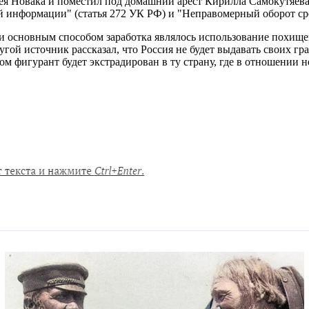
ея Новака и поместил под домашний арест Кирилла Самокутяева
 информации" (статья 272 УК РФ) и "Неправомерный оборот сре
вки основным способом заработка являлось использование похи
ругой источник рассказал, что Россия не будет выдавать своих г
ом фигурант будет экстрадирован в ту страну, где в отношении н