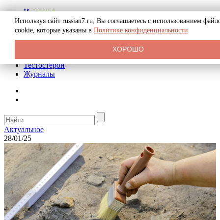
История
Биография
Используя сайт russian7.ru, Вы соглашаетесь с использованием файл
Криминал
cookie, которые указаны в
Политике конфиденциальности
Реклама на сайте
О сайте
ХОРОШО
Рекомендательные статьи
Тестостерон
Журналы
Актуальное
28/01/25