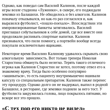
Однако, как поведал сам Василий Калинов, после каждой
игры возле стадиона «Лужники», в сквере, его поджидали
земляки из Балашихи. Не обходилось и без алкоголя. Калинов
поначалу отказывался, но как-то раз согласился и, как
выразился футболист, «пошло-поехало». Впоследствии эти
импровизированные банкеты затягивались. Василий
приглашал собутыльников к себе домой, где все вместе они
продолжали распивать спиртные напитки. Калинов
признавался, что пили помногу, а портвейн вообще всегда
покупали исключительно ящиками.
Некоторое время Василию Калинову удавалось скрывать свою
алкогольную зависимость. Вот только тренера Николая
Старостина обмануть было нелегко. Терять такого отличного
игрока как Калинов Старостин не хотел, поэтому отвел его к
знакомому врачу. Тогда было особенно популярно
«зашиваться», то есть пациенту внутримышечно вшивали
капсулу со специальным препаратом. Калинов также перенес
эту процедуру. Однако долго он не выдержал, выпил в родной
Балашихе, в ресторане, где земляки подняли за него тост. У
футболиста закружилась голова, лицо покрылось пятнами, но
вскоре все это прошло.
«С тех пор его никто не видел»