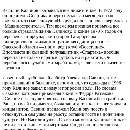
Василий Калинов скатывался все ниже и ниже. В 1972 году
он покинул «Спартак» и через несколько месяцев начал
выступать за смоленскую «Искру», а после и вовсе вернулся в
«Машиностроитель». Тем временем вредная привычка все
больше отравляла жизнь Калинову. В конце 1970-х годов он
перешел в татарбунарский (город Татарбунары —
ликвидированная административная единица на юге
Одесской области — прим. ред.) клуб «Восстание».
Впоследствии бывший полузащитник «Спартака» вообще
перестал не только играть в футбол, но и работать. Он
перебивался случайными заработками, чаще всего в качестве
грузчика.
Известный футбольный арбитр Александр Савкин, тоже
проживавший в Балашихе, вспоминал, что однажды в 1996
году Калинов зашел к нему и попросил воды. По словам
Савкина, которые приведены в книге Федора Раззакова
«Сияние негаснущих звезд», голова у Василия была разбита.
Рана, по всей видимости, была зашита, так как из нее торчали
концы ниток. Савкин предложил Калинову поесть и
отдохнуть, а сам ушел на работу, оставив гостя на попечение
супруги. Но Василий ушел. С этого момента Калинова никто
не видел ни живым, ни мертвым. Он до сих пор числится
пропавшим без вести.