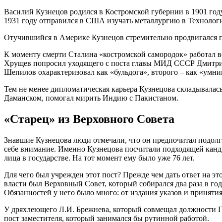
Василий Кузнецов родился в Костромской губернии в 1901 году
1931 году отправился в США изучать металлургию в Технолог
Отучившийся в Америке Кузнецов стремительно продвигался по
К моменту смерти Сталина «костромской самородок» работал в
Хрущев попросил уходящего с поста главы МИД СССР Дмитрия
Шепилов охарактеризовал как «бульдога», второго – как «умн
Тем не менее дипломатическая карьера Кузнецова складывалась
Даманском, помогал мирить Индию с Пакистаном.
«Старец» из Верховного Совета
Знавшие Кузнецова люди отмечали, что он предпочитал подолгу
себе внимание. Именно Кузнецова посчитали подходящей канди
лица в государстве. На тот момент ему было уже 76 лет.
Для чего был учрежден этот пост? Прежде чем дать ответ на 
власти был Верховный Совет, который собирался два раза в го
Обязанностей у него было много: от издания указов и принят
У дряхлеющего Л.И. Брежнева, который совмещал должности Ге
пост заместителя, который занимался бы рутинной работой.