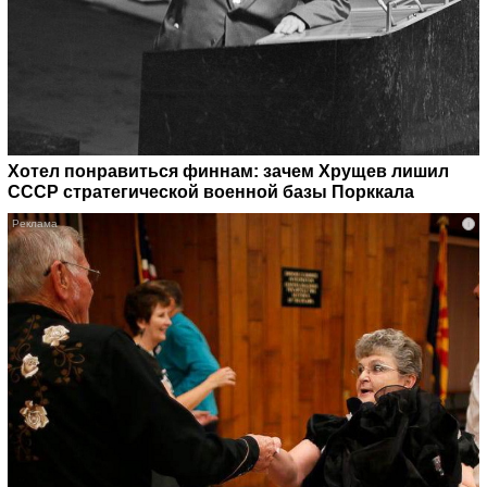
Хотел понравиться финнам: зачем Хрущев лишил
СССР стратегической военной базы Порккала
i