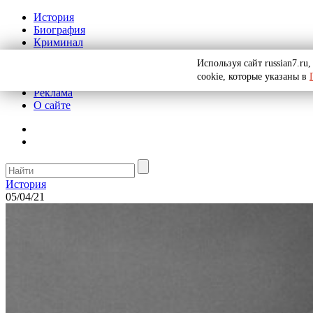
История
Биография
Криминал
СССР
Используя сайт russian7.r
Тайны
cookie, которые указаны в
Рекомендации
Реклама
О сайте
История
05/04/21