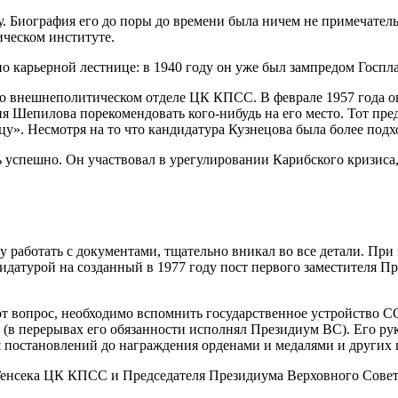
. Биография его до поры до времени была ничем не примечательн
ическом институте.
 карьерной лестнице: в 1940 году он уже был зампредом Госпл
о внешнеполитическом отделе ЦК КПСС. В феврале 1957 года он
 Шепилова порекомендовать кого-нибудь на его место. Тот пр
ицу». Несмотря на то что кандидатура Кузнецова была более под
 успешно. Он участвовал в урегулировании Карибского кризиса,
 работать с документами, тщательно вникал во все детали. При 
датурой на созданный в 1977 году пост первого заместителя Пр
этот вопрос, необходимо вспомнить государственное устройство
д (в перерывах его обязанности исполнял Президиум ВС). Его ру
ия постановлений до награждения орденами и медалями и други
нсека ЦК КПСС и Председателя Президиума Верховного Совета, 