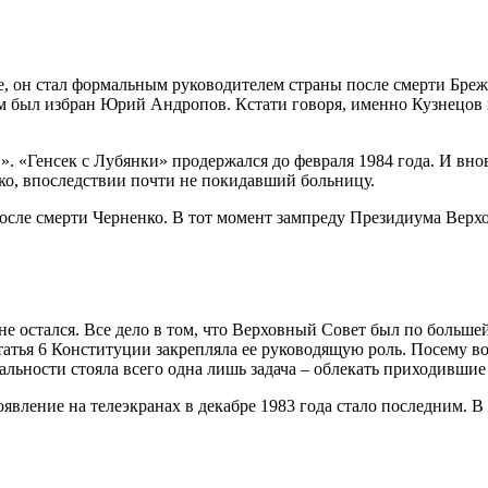
, он стал формальным руководителем страны после смерти Брежн
м был избран Юрий Андропов. Кстати говоря, именно Кузнецов п
. «Генсек с Лубянки» продержался до февраля 1984 года. И вно
нко, впоследствии почти не покидавший больницу.
осле смерти Черненко. В тот момент зампреду Президиума Верхов
е остался. Все дело в том, что Верховный Совет был по больше
 статья 6 Конституции закрепляла ее руководящую роль. Посему
еальности стояла всего одна лишь задача – облекать приходившие
вление на телеэкранах в декабре 1983 года стало последним. В 