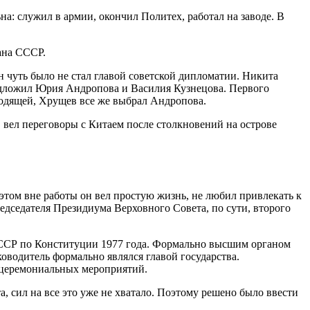
а: служил в армии, окончил Политех, работал на заводе. В
ана СССР.
 чуть было не стал главой советской дипломатии. Никита
едложил Юрия Андропова и Василия Кузнецова. Первого
ходящей, Хрущев все же выбрал Андропова.
 вел переговоры с Китаем после столкновений на острове
этом вне работы он вел простую жизнь, не любил привлекать к
едседателя Президиума Верховного Совета, по сути, второго
 СССР по Конституции 1977 года. Формально высшим органом
ководитель формально являлся главой государства.
х церемониальных мероприятий.
сил на все это уже не хватало. Поэтому решено было ввести