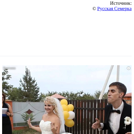
Источник:
©
Русская Семерка
i