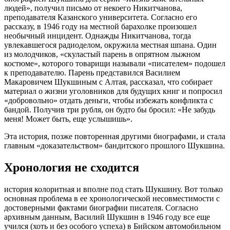
людей», получил письмо от некоего Никитчанова,
преподавателя Казанского университета. Согласно его
рассказу, в 1946 году на местной барахолке произошел
необычный инцидент. Однажды Никитчанова, тогда
увлекавшегося радиоделом, окружила местная шпана. Один
из молодчиков, «скуластый парень в опрятном лыжном
костюме», которого товарищи называли «писателем» подошел
к преподавателю. Парень представился Василием
Макаровичем Шукшиным с Алтая, рассказал, что собирает
материал о жизни уголовников для будущих книг и попросил
«добровольно» отдать деньги, чтобы избежать конфликта с
бандой. Получив три рубля, он будто бы бросил: «Не забудь
меня! Может быть, еще услышишь».
Эта история, позже повторенная другими биографами, и стала
главным «доказательством» бандитского прошлого Шукшина.
Хронология не сходится
история колоритная и вполне под стать Шукшину. Вот только
основная проблема в ее хронологической несовместимости с
достоверными фактами биографии писателя. Согласно
архивным данным, Василий Шукшин в 1946 году все еще
учился (хоть и без особого успеха) в Бийском автомобильном