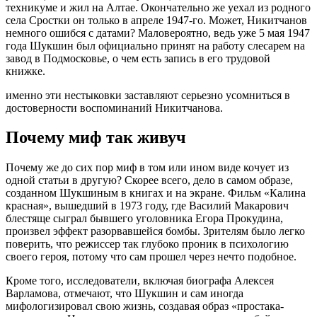
техникуме и жил на Алтае. Окончательно же уехал из родного
села Сростки он только в апреле 1947-го. Может, Никитчанов
немного ошибся с датами? Маловероятно, ведь уже 5 мая 1947
года Шукшин был официально принят на работу слесарем на
завод в Подмосковье, о чем есть запись в его трудовой
книжке.
именно эти нестыковки заставляют серьезно усомниться в
достоверности воспоминаний Никитчанова.
Почему миф так живуч
Почему же до сих пор миф в том или ином виде кочует из
одной статьи в другую? Скорее всего, дело в самом образе,
созданном Шукшиным в книгах и на экране. Фильм «Калина
красная», вышедший в 1973 году, где Василий Макарович
блестяще сыграл бывшего уголовника Егора Прокудина,
произвел эффект разорвавшейся бомбы. Зрителям было легко
поверить, что режиссер так глубоко проник в психологию
своего героя, потому что сам прошел через нечто подобное.
Кроме того, исследователи, включая биографа Алексея
Варламова, отмечают, что Шукшин и сам иногда
мифологизировал свою жизнь, создавая образ «простака-