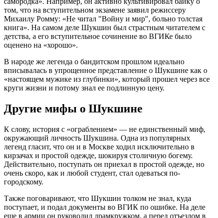
самородка». Например, он активно культивировал байку о
том, что на вступительном экзамене заявил режиссеру
Михаилу Ромму: «Не читал "Войну и мир", больно толстая
книга». На самом деле Шукшин был страстным читателем с
детства, а его вступительное сочинение во ВГИКе было
оценено на «хорошо».
В народе же легенда о бандитском прошлом идеально
вписывалась в упрощенное представление о Шукшине как о
«настоящем мужике из глубинки», который прошел через все
круги жизни и потому знал ее подлинную цену.
Другие мифы о Шукшине
К слову, история с «ограблением» — не единственный миф,
окружающий личность Шукшина. Одна из популярных
легенд гласит, что он и в Москве ходил исключительно в
кирзачах и простой одежде, шокируя столичную богему.
Действительно, поступать он приехал в простой одежде, но
очень скоро, как и любой студент, стал одеваться по-
городскому.
Также поговаривают, что Шукшин толком не знал, куда
поступает, и подал документы во ВГИК по ошибке. На деле
еще в армии он руководил драмкружком, а перед отъездом в