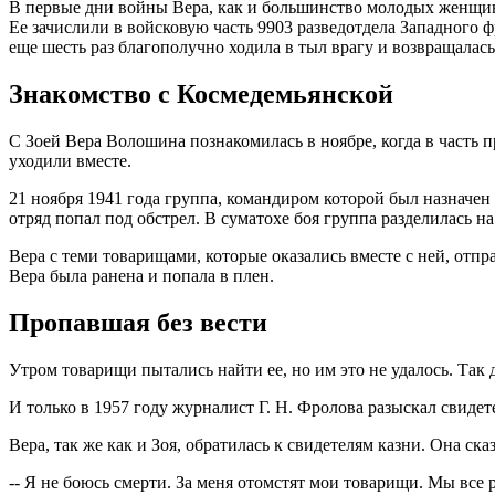
В первые дни войны Вера, как и большинство молодых женщин,
Ее зачислили в войсковую часть 9903 разведотдела Западного ф
еще шесть раз благополучно ходила в тыл врагу и возвращалась
Знакомство с Космедемьянской
С Зоей Вера Волошина познакомилась в ноябре, когда в часть
уходили вместе.
21 ноября 1941 года группа, командиром которой был назначе
отряд попал под обстрел. В суматохе боя группа разделилась на
Вера с теми товарищами, которые оказались вместе с ней, отпр
Вера была ранена и попала в плен.
Пропавшая без вести
Утром товарищи пытались найти ее, но им это не удалось. Так 
И только в 1957 году журналист Г. Н. Фролова разыскал свидет
Вера, так же как и Зоя, обратилась к свидетелям казни. Она сказ
-- Я не боюсь смерти. За меня отомстят мои товарищи. Мы все 