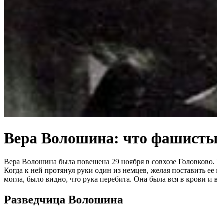
Вера Волошина: что фашисты 
Вера Волошина была повешена 29 ноября в совхозе Головково. К
Когда к ней протянул руки один из немцев, желая поставить ее 
могла, было видно, что рука перебита. Она была вся в крови и 
Разведчица Волошина