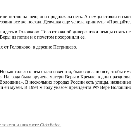
сили петлю на шею, она продолжала петь. А немцы стояли и смот
рузовик все же поехал. Девушка еще успела крикнуть: «Прощайте
видеть в Головково. Тело отважной диверсантки немцы снять не 
Веры из петли и с почетом похоронили ее.
ах от Головково, в деревне Петрищево.
. Но как только о нем стало известно, было сделано все, чтобы 
. Награда была вручена матери Веры в Кремле, в дни празднова
олошина». В нескольких городах России есть улицы, названные 
 ей музей. В 1994-м году указом президента РФ Вере Волошино