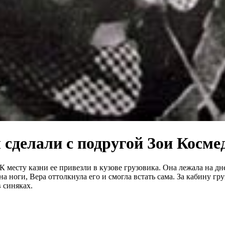
сделали с подругой Зои Косме
 месту казни ее привезли в кузове грузовика. Она лежала на дне
на ноги, Вера оттолкнула его и смогла встать сама. За кабину г
в синяках.