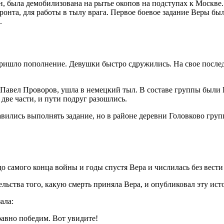
 была демобилизована на рытье окопов на подступах к Москве.
ронта, для работы в тылу врага. Первое боевое задание Веры был
.
 пришло пополнение. Девушки быстро сдружились. На свое посл
н Павел Проворов, ушла в немецкий тыл. В составе группы были
 две части, и пути подруг разошлись.
авились выполнять задание, но в районе деревни Головково групп
до самого конца войны и годы спустя Вера и числилась без вест
ельства того, какую смерть приняла Вера, и опубликовал эту ист
ала:
равно победим. Вот увидите!