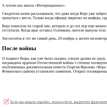
А потом она запела «Интернационал».
Свидетели казни рассказывали, что даже когда Вере уже набро
тронуться с места. Только когда офицер закричал на шофера, г
Веру повесили на старой иве, которую и до сих пор еще можно 
отступили. Когда враг оставил Головково, жители вынули тело 
Зоя погибла в тот же самый день, 29 ноября, в десяти километр
После войны
О подвиге Веры, как уже было сказано, узнали далеко не сразу
награждена орденом Отечественной войны I степени посмертно
опубликована документальная повесть Георгия Фролова «Вера В
Фоминского района установлен памятник. Открыт посвященный