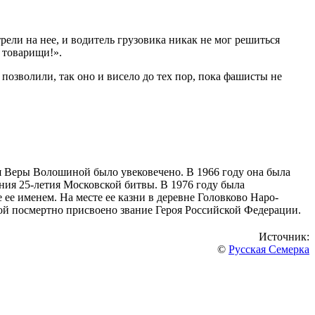
рели на нее, и водитель грузовика никак не мог решиться
, товарищи!».
позволили, так оно и висело до тех пор, пока фашисты не
имя Веры Волошиной было увековечено. В 1966 году она была
ния 25-летия Московской битвы. В 1976 году была
ее именем. На месте ее казни в деревне Головково Наро-
й посмертно присвоено звание Героя Российской Федерации.
Источник:
©
Русская Семерка