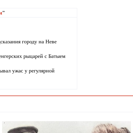
и
"
сказания городу на Неве
венгерских рыцарей с Батыем
зывал ужас у регулярной