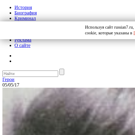
История
Биография
Криминал
СССР
Используя сайт russian7.r
Тайны
cookie, которые указаны в
Рекомендации
Реклама
О сайте
Герои
05/05/17