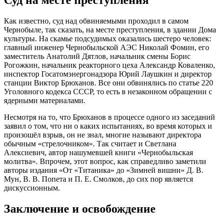
Как известно, суд над обвиняемыми проходил в самом
Чернобыле, так сказать, на месте преступления, в здании Дома
культуры. На скамье подсудимых оказались шестеро человек:
главный инженер Чернобыльской АЭС Николай Фомин, его
заместитель Анатолий Дятлов, начальник смены Борис
Рогожкин, начальник реакторного цеха Александр Коваленко,
инспектор Госатомэнергонадзора Юрий Лаушкин и директор
станции Виктор Брюханов. Все они обвинялись по статье 220
Уголовного кодекса СССР, то есть в незаконном обращении с
ядерными материалами.
Несмотря на то, что Брюханов в процессе одного из заседаний
заявил о том, что ни о каких испытаниях, во время которых и
произошёл взрыв, он не знал, многие называют директора
обычным «стрелочником». Так считает и Светлана
Алексиевич, автор нашумевшей книги «Чернобыльская
молитва». Впрочем, этот вопрос, как справедливо заметили
авторы издания «От «Титаника» до «Зимней вишни» Д. В.
Мун, В. В. Попета и П. Е. Смолков, до сих пор является
дискуссионным.
Заключение и освобождение