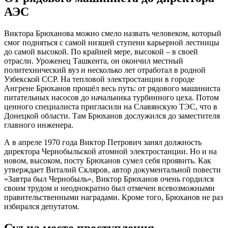
АЭС
Виктора Брюханова можно смело назвать человеком, который
смог подняться с самой низшей ступени карьерной лестницы
до самой высокой. По крайней мере, высокой – в своей
отрасли. Уроженец Ташкента, он окончил местный
политехнический вуз и несколько лет отработал в родной
Узбекской ССР. На тепловой электростанции в городе
Ангрене Брюханов прошёл весь путь: от рядового машиниста
питательных насосов до начальника турбинного цеха. Потом
ценного специалиста пригласили на Славянскую ТЭС, что в
Донецкой области. Там Брюханов дослужился до заместителя
главного инженера.
А в апреле 1970 года Виктор Петрович занял должность
директора Чернобыльской атомной электростанции. Но и на
новом, высоком, посту Брюханов сумел себя проявить. Как
утверждает Виталий Скляров, автор документальной повести
«Завтра был Чернобыль», Виктор Брюханов очень гордился
своим трудом и неоднократно был отмечен всевозможными
правительственными наградами. Кроме того, Брюханов не раз
избирался депутатом.
Суд на месте преступления