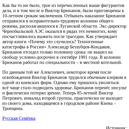
Как бы то ни было, трое из перечисленных выше фигурантов
дела, и в том числе и Виктор Брюханов, были приговорены к
10-летним срокам заключения. Отбывать наказание Брюханов
отправился в исправительно-трудовую колонию общего
режима, располагавшуюся в Луганской области. Экс-директор
Чернобыльской АЭС оказался в рядах тех немногих, кому
посчастливилось выжить после трагедии. Как утверждает
автор книги «Почему это случилось? Техногенные
катастрофы в России» Александр Беззубцев-Кондаков,
Брюханов отсидел только половину срока: он вышел на
свободу условно-досрочно в сентябре 1991 года. В колонии
Брюханов работал по специальности – в местной котельной.
По данным той же Алексиевич, некоторое время после
освобождения Виктор Брюханов трудился обычным клерком в
одной из киевских фирм. Однако ему пришлось уволиться:
всё чаще стало подводить здоровье. Брюханов перенёс инсульт
и фактически потерял зрение. Теперь 85-летний Виктор
Петрович, инвалид второй группы, практически не выходит
из своего дома, находящемся в городском районе Киева –
Троещина.
Русская Семёрка
Источник: