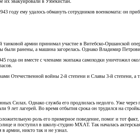
оре их эвакуировали в Узбекистан.
943 году ему удалось обмануть сотрудников военкомата: он приб
ой танковой армии принимал участие в Витебско-Оршанской опер
ы были ранены, а машина загорелась. Однако Владимир Петрович
945 года он вместе с членами экипажа самоходки уничтожил око
пасов.
нами Отечественной войны 2-й степени и Славы 3-й степени, а т
нных Силах. Однако служба его продлилась недолго. Уже через 
ли 9 лет лагерей. Во время отбытия срока он трудился на строй
оложительную роль его примерное поведение, помог и тот факт,
толице и поступил в школу-студию МХАТ. Так началась актерска
 армии, никто так и не узнал.