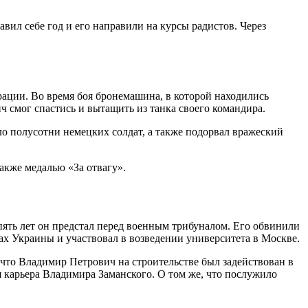
авил себе год и его направили на курсы радистов. Через
ации. Во время боя бронемашина, в которой находились
 смог спастись и вытащить из танка своего командира.
ло полусотни немецких солдат, а также подорвал вражеский
акже медалью «За отвагу».
пять лет он предстал перед военным трибуналом. Его обвинили
ках Украины и участвовал в возведении университета в Москве.
 что Владимир Петрович на строительстве был задействован в
я карьера Владимира Заманского. О том же, что послужило