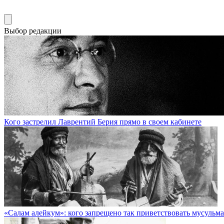
Выбор редакции
Кого застрелил Лаврентий Берия прямо в своем кабинете
«Салам алейкум»: кого запрещено так приветствовать мусульм