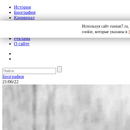
История
Биография
Криминал
СССР
Используя сайт russian7.r
Тайны
cookie, которые указаны в
Рекомендации
Реклама
О сайте
Биография
21/06/22