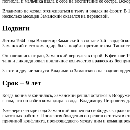
погибла, и мальчика взяла к себе на воспитание ее сестра. Вск
Владимир не желал отсиживаться в тылу и рвался на фронт. В 1
несколько месяцев Заманский оказался на передовой.
Подвиги
Летом 1944 года Владимир Заманский в составе 5-й гвардейск
Заманский и его командир, была подбит противником. Танкист
Оправившись от ран, Заманский вернулся в строй. В феврале 1
танк и ликвидировал приличное количество вражеских боепри
За эти и другие заслуги Владимира Заманского наградили орде
Срок – 9 лет
Когда война закончилась, Заманский решил остаться в Вооруже
в том, что он избил командира взвода. Владимиру Петровичу да
Уже через четыре года Заманский вышел на свободу: сыграло п
высотных работах. После освобождения он решил остаться в с
причиной конфликта, произошедшего между ним и командиром в