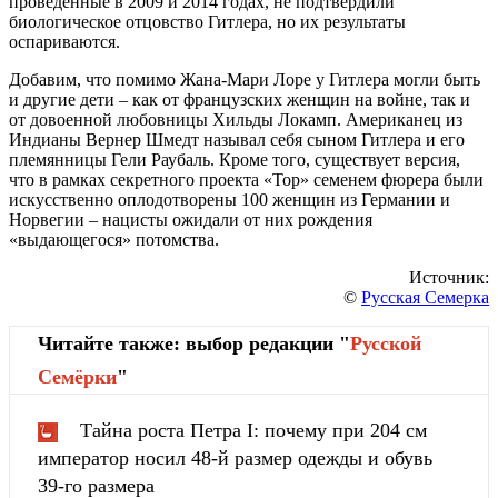
проведённые в 2009 и 2014 годах, не подтвердили
биологическое отцовство Гитлера, но их результаты
оспариваются.
Добавим, что помимо Жана-Мари Лоре у Гитлера могли быть
и другие дети – как от французских женщин на войне, так и
от довоенной любовницы Хильды Локамп. Американец из
Индианы Вернер Шмедт называл себя сыном Гитлера и его
племянницы Гели Раубаль. Кроме того, существует версия,
что в рамках секретного проекта «Тор» семенем фюрера были
искусственно оплодотворены 100 женщин из Германии и
Норвегии – нацисты ожидали от них рождения
«выдающегося» потомства.
Источник:
©
Русская Семерка
Читайте также: выбор редакции "
Русской
Cемёрки
"
Тайна роста Петра I: почему при 204 см
император носил 48-й размер одежды и обувь
39-го размера