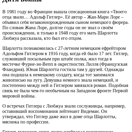
В 1981 году во Франции вышла сенсационная книга «Твоего
отца звали… Адольф Гитлер». Её автор – Жан-Мари Лоре –
объявил себя незаконнорожденным сыном немецкого фюрера.
По словам Жана Лоре, долгие годы он не знал о своём
происхождении, и только в 1948 году его мать Шарлотта
Любжуа рассказала, кто был его отцом.
Шарлотта познакомилась с 27-летним немецким ефрейтором
Адольфом Гитлером в 1916 году, когда ей было 17 лет. Гитлер,
служивший посыльным при штабе полка, жил тогда в
местечке Фурне-эн-Вепп в окрестностях Лилля (Французская
Фландрия). Юная Шарлотта гостила там у друзей. Однажды
она подошла к немецкому солдату, когда тот занимался
живописью на лугу. Девушка немного знала немецкий, и
постепенно между ней и Гитлером завязался роман. Подобная
связь не была чем-то необычным на Западном фронте Первой
мировой войны.
О встречах Гитлера с Любжуа знали сослуживцы, например,
оставивший воспоминания лейтенант Видеман. Он
утверждал, что Гитлер даже жил в доме отца Шарлотты,
мясника по профессии.
Гитлер-художник очень редко изображал человеческие