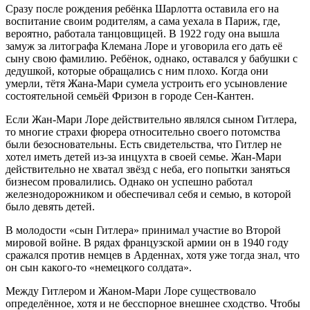
Сразу после рождения ребёнка Шарлотта оставила его на
воспитание своим родителям, а сама уехала в Париж, где,
вероятно, работала танцовщицей. В 1922 году она вышла
замуж за литографа Клемана Лоре и уговорила его дать её
сыну свою фамилию. Ребёнок, однако, оставался у бабушки с
дедушкой, которые обращались с ним плохо. Когда они
умерли, тётя Жана-Мари сумела устроить его усыновление
состоятельной семьёй Фризон в городе Сен-Кантен.
Если Жан-Мари Лоре действительно являлся сыном Гитлера,
то многие страхи фюрера относительно своего потомства
были безосновательны. Есть свидетельства, что Гитлер не
хотел иметь детей из-за инцухта в своей семье. Жан-Мари
действительно не хватал звёзд с неба, его попытки заняться
бизнесом провалились. Однако он успешно работал
железнодорожником и обеспечивал себя и семью, в которой
было девять детей.
В молодости «сын Гитлера» принимал участие во Второй
мировой войне. В рядах французской армии он в 1940 году
сражался против немцев в Арденнах, хотя уже тогда знал, что
он сын какого-то «немецкого солдата».
Между Гитлером и Жаном-Мари Лоре существовало
определённое, хотя и не бесспорное внешнее сходство. Чтобы