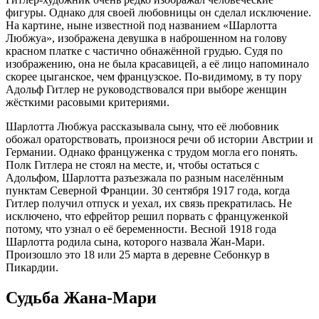
фигуры. Однако для своей любовницы он сделал исключение.
На картине, ныне известной под названием «Шарлотта
Любжуа», изображена девушка в наброшенном на голову
красном платке с частично обнажённой грудью. Судя по
изображению, она не была красавицей, а её лицо напоминало
скорее цыганское, чем французское. По-видимому, в ту пору
Адольф Гитлер не руководствовался при выборе женщин
жёсткими расовыми критериями.
Шарлотта Любжуа рассказывала сыну, что её любовник
обожал ораторствовать, произнося речи об истории Австрии и
Германии. Однако француженка с трудом могла его понять.
Полк Гитлера не стоял на месте, и, чтобы остаться с
Адольфом, Шарлотта разъезжала по разным населённым
пунктам Северной Франции. 30 сентября 1917 года, когда
Гитлер получил отпуск и уехал, их связь прекратилась. Не
исключено, что ефрейтор решил порвать с француженкой
потому, что узнал о её беременности. Весной 1918 года
Шарлотта родила сына, которого назвала Жан-Мари.
Произошло это 18 или 25 марта в деревне Себонкур в
Пикардии.
Судьба Жана-Мари