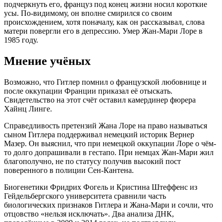
подчеркнуть его, француз под конец жизни носил короткие
усы. По-видимому, он вполне смирился со своим
происхождением, хотя поначалу, как он рассказывал, слова
матери повергли его в депрессию. Умер Жан-Мари Лоре в
1985 году.
Мнение учёных
Возможно, что Гитлер помнил о французской любовнице и
после оккупации Франции приказал её отыскать.
Свидетельство на этот счёт оставил камердинер фюрера
Хайнц Линге.
Справедливость претензий Жана Лоре на право называться
сыном Гитлера поддерживал немецкий историк Вернер
Мазер. Он выяснил, что при немецкой оккупации Лоре о чём-
то долго допрашивали в гестапо. При немцах Жан-Мари жил
благополучно, не по статусу получив высокий пост
поверенного в полиции Сен-Кантена.
Биогенетики Фридрих Фогель и Кристина Штеффенс из
Гейдельбергского университета сравнили часть
биологических признаков Гитлера и Жана-Мари и сочли, что
отцовство «нельзя исключать». Два анализа ДНК,