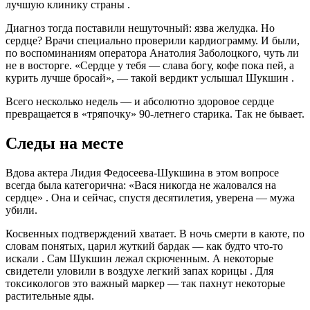
лучшую клинику страны
.
Диагноз тогда поставили нешуточный: язва желудка. Но
сердце? Врачи специально проверили кардиограмму. И были,
по воспоминаниям оператора Анатолия Заболоцкого, чуть ли
не в восторге. «Сердце у тебя — слава богу, кофе пока пей, а
курить лучше бросай», — такой вердикт услышал Шукшин
.
Всего несколько недель — и абсолютно здоровое сердце
превращается в «тряпочку» 90-летнего старика. Так не бывает.
Следы на месте
Вдова актера Лидия Федосеева-Шукшина в этом вопросе
всегда была категорична: «Вася никогда не жаловался на
сердце»
. Она и сейчас, спустя десятилетия, уверена — мужа
убили.
Косвенных подтверждений хватает. В ночь смерти в каюте, по
словам понятых, царил жуткий бардак — как будто что-то
искали
. Сам Шукшин лежал скрюченным. А некоторые
свидетели уловили в воздухе легкий запах корицы
. Для
токсикологов это важный маркер — так пахнут некоторые
растительные яды.