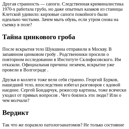
Другая странность — сапоги. Следственная криминалистика
1970-х работала грубо, но даже опытных казаков из станицы
Клетской удивило: кирзовые сапоги покойного были
идеально чистыми. Зачем мыть обувь, если утром снова на
съемку в поле?
Тайна цинкового гроба
После вскрытия тело Шукшина отправили в Москву. В
запаянном цинковом гробу
. Родственники просили о
повторном исследовании в Институте Склифосовского. Им
отказали. Официальная причина: незачем, вскрытие уже
провели в Волгограде
.
Друзья и коллеги тоже вели себя странно. Георгий Бурков,
нашедший тело, впоследствии избегал разговоров с вдовой
наедине. Сергей Бондарчук, режиссер картины, тоже всячески
уходил от прямых вопросов
. Чего боялись эти люди? Или о
чем молчали?
Вердикт
Так что же поразило патологоанатомов? Не только состояние