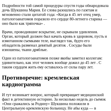
Подробности той самой процедуры спустя годы обнародовала
дочь Шукшина Мария. Ее слова разошлись по газетам и
мгновенно стали цитатой года: «Когда в 45 лет отец умер,
патологоанатомов поразило его сердце 80-летнего старика —
оно было как тряпочка»
.
Врачи, проводившие вскрытие, не скрывали удивления.
Орган, который должен был качать кровь в здоровом, пусть и
измотанном съемками теле, выглядел так, будто его
обладатель разменал девятый десяток
. Сосуды были
изношены, ткани дряблые.
Один из патологоанатомов позже якобы заметил коллегам:
удивительно, как этот человек вообще дожил до 45 лет
. С
таким сердцем жить ему оставалось от силы пару лет.
Противоречие: кремлевская
кардиограмма
И тут возникает вопрос, который превращает медицинский
факт в детективную историю. За несколько недель до съемок
«Они сражались за Родину» Шукшина положили в
Центральную кремлевскую больницу. Не абы куда — в