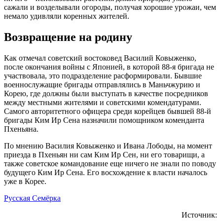
сажали и возделывали огороды, получая хорошие урожаи, чем
немало удивляли коренных жителей.
Возвращение на родину
Как отмечал советский востоковед Василий Ковыженко,
после окончания войны с Японией, в которой 88-я бригада не
участвовала, это подразделение расформировали. Бывшие
военнослужащие бригады отправлялись в Маньчжурию и
Корею, где должны были выступать в качестве посредников
между местными жителями и советскими комендатурами.
Самого авторитетного офицера среди корейцев бывшей 88-й
бригады Ким Ир Сена назначили помощником коменданта
Пхеньяна.
По мнению Василия Ковыженко и Ивана Лободы, на момент
приезда в Пхеньян ни сам Ким Ир Сен, ни его товарищи, а
также советское командование еще ничего не знали по поводу
будущего Ким Ир Сена. Его восхождение к власти началось
уже в Корее.
Русская Семёрка
Источник: