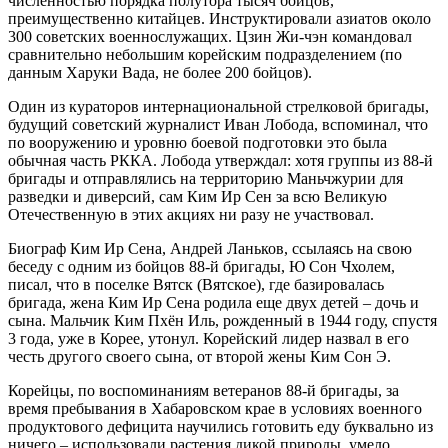
численностью порядка полутора тысяч бойцов,
преимущественно китайцев. Инструктировали азиатов около
300 советских военнослужащих. Цзин Жи-чэн командовал
сравнительно небольшим корейским подразделением (по
данным Харуки Вада, не более 200 бойцов).
Один из кураторов интернациональной стрелковой бригады,
будущий советский журналист Иван Лобода, вспоминал, что
по вооружению и уровню боевой подготовки это была
обычная часть РККА. Лобода утверждал: хотя группы из 88-й
бригады и отправлялись на территорию Маньчжурии для
разведки и диверсий, сам Ким Ир Сен за всю Великую
Отечественную в этих акциях ни разу не участвовал.
Биограф Ким Ир Сена, Андрей Ланьков, ссылаясь на свою
беседу с одним из бойцов 88-й бригады, Ю Сон Чхолем,
писал, что в поселке Вятск (Вятское), где базировалась
бригада, жена Ким Ир Сена родила еще двух детей – дочь и
сына. Мальчик Ким Пхён Иль, рожденный в 1944 году, спустя
3 года, уже в Корее, утонул. Корейский лидер назвал в его
честь другого своего сына, от второй жены Ким Сон Э.
Корейцы, по воспоминаниям ветеранов 88-й бригады, за
время пребывания в Хабаровском крае в условиях военного
продуктового дефицита научились готовить еду буквально из
ничего – использовали растения дикой природы, умело