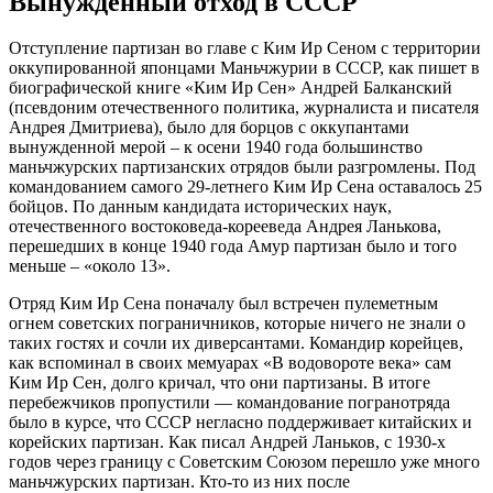
Вынужденный отход в СССР
Отступление партизан во главе с Ким Ир Сеном с территории
оккупированной японцами Маньчжурии в СССР, как пишет в
биографической книге «Ким Ир Сен» Андрей Балканский
(псевдоним отечественного политика, журналиста и писателя
Андрея Дмитриева), было для борцов с оккупантами
вынужденной мерой – к осени 1940 года большинство
маньчжурских партизанских отрядов были разгромлены. Под
командованием самого 29-летнего Ким Ир Сена оставалось 25
бойцов. По данным кандидата исторических наук,
отечественного востоковеда-корееведа Андрея Ланькова,
перешедших в конце 1940 года Амур партизан было и того
меньше – «около 13».
Отряд Ким Ир Сена поначалу был встречен пулеметным
огнем советских пограничников, которые ничего не знали о
таких гостях и сочли их диверсантами. Командир корейцев,
как вспоминал в своих мемуарах «В водовороте века» сам
Ким Ир Сен, долго кричал, что они партизаны. В итоге
перебежчиков пропустили — командование погранотряда
было в курсе, что СССР негласно поддерживает китайских и
корейских партизан. Как писал Андрей Ланьков, с 1930-х
годов через границу с Советским Союзом перешло уже много
маньчжурских партизан. Кто-то из них после