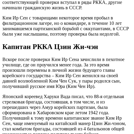
соответствующей проверки вступал в ряды РККА, другие
начинали гражданскую жизнь в СССР.
Ким Ир Сен с товарищами некоторое время пробыл в
фильтрационном лагере, но о командире, в течение 10 лет
занимавшемся партизанской борьбой с оккупантами, в СССР
были уже наслышаны, поэтому проверка была недолгой.
Капитан РККА Цзин Жи-чэн
Вскоре после проверки Ким Ир Сена зачислили в пехотное
училище, где он проучился менее года. За это время
произошли перемены в личной жизни будущего главы
корейского государства – Ким Ир Сен женился на своей
давней возлюбленной Ким Чен Сук, у пары родился сын,
получивший русское имя Юра (Ким Чен Ир).
Японский кореевед Харуки Вада писал, что 88-я отдельная
стрелковая бригада, состоявшая, в том числе, и из
перешедших через Амур корейских партизан, была
сформирована в Хабаровском крае летом 1942 года.
Получивший к тому времени капитанское звание Ким Ир
Сен, чаще именуемый на китайский манер Цзин Жи-чэном,
стал комбатом бригады, состоявшей из 4 батальонов общей