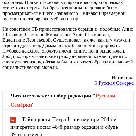
обаянием. Приветствовалась и яркая красота, но в рамках
«советских норм». В образе женщины не должно было
просматриваться ничего «западного», никакой чрезмерной
чувственности, яркого
мейкапа
и пр.
На советском ТВ приветствовались барышни, подобные Анне
Шиловой, Светлане Жильцовой, Анне
Шатиловой
,
Валентине
Леонтьевой
. Существовал так же, как и у мужчин,
строгий дресс-код. Дамам нельзя было демонстрировать
глубокое декольте, оголять плечи, спину, ноги выше колен.
Люди, которых советские граждане видели каждый день по
своему телевизору, обязаны были являться образцами высокой
социалистической морали.
Источник:
©
Русская Семерка
Читайте также: выбор редакции "
Русской
Cемёрки
"
Тайна роста Петра I: почему при 204 см
император носил 48-й размер одежды и обувь
39-го размера