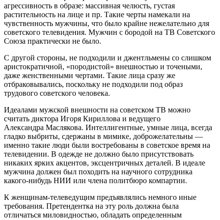
агрессивность в образе: массивная челюсть, густая
растительность на лице и пр. Такие черты намекали на
чувственность мужчины, что было крайне нежелательно для
советского телевидения. Мужчин с бородой на ТВ Советского
Союза практически не было.
С другой стороны, не подходили и джентльмены со слишком
аристократичной, «породистой» внешностью и точеными,
даже женственными чертами. Такие лица сразу же
отбраковывались, поскольку не подходили под образ
трудового советского человека.
Идеалами мужской внешности на советском ТВ можно
считать диктора Игоря
Кириллова
и ведущего
Александра
Маслякова
. Интеллигентные, умные лица, всегда
гладко выбриты, сдержаны в мимике, доброжелательны —
именно такие люди были востребованы в советское время на
телевидении. В одежде не должно было присутствовать
никаких ярких акцентов, эксцентричных деталей. В идеале
мужчина должен был походить на научного сотрудника
какого-нибудь НИИ или члена политбюро компартии.
К женщинам-телеведущим предъявлялись немного иные
требования. Претендентка на эту роль должна была
отличаться миловидностью, обладать определенным