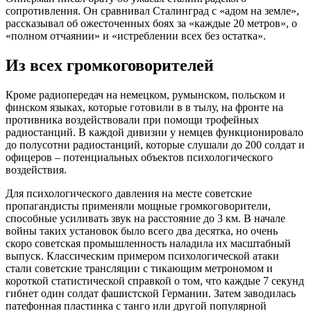
сопротивления. Он сравнивал Сталинград с «адом на земле»,
рассказывал об ожесточенных боях за «каждые 20 метров», о
«полном отчаянии» и «истреблении всех без остатка».
Из всех громкоговорителей
Кроме радиопередач на немецком, румынском, польском и
финском языках, которые готовили в в тылу, на фронте на
противника воздействовали при помощи трофейных
радиостанций. В каждой дивизии у немцев функционировало
до полусотни радиостанций, которые слушали до 200 солдат и
офицеров – потенциальных объектов психологического
воздействия.
Для психологического давления на месте советские
пропагандисты применяли мощные громкоговорители,
способные усиливать звук на расстояние до 3 км. В начале
войны таких установок было всего два десятка, но очень
скоро советская промышленность наладила их масштабный
выпуск. Классическим примером психологической атаки
стали советские трансляции с тикающим метрономом и
короткой статистической справкой о том, что каждые 7 секунд
гибнет один солдат фашистской Германии. Затем заводилась
патефонная пластинка с танго или другой популярной