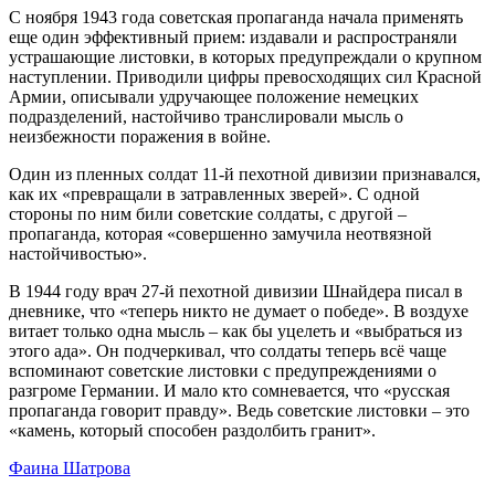
С ноября 1943 года советская пропаганда начала применять
еще один эффективный прием: издавали и распространяли
устрашающие листовки, в которых предупреждали о крупном
наступлении. Приводили цифры превосходящих сил Красной
Армии, описывали удручающее положение немецких
подразделений, настойчиво транслировали мысль о
неизбежности поражения в войне.
Один из пленных солдат 11-й пехотной дивизии признавался,
как их «превращали в затравленных зверей». С одной
стороны по ним били советские солдаты, с другой –
пропаганда, которая «совершенно замучила неотвязной
настойчивостью».
В 1944 году врач 27-й пехотной дивизии Шнайдера писал в
дневнике, что «теперь никто не думает о победе». В воздухе
витает только одна мысль – как бы уцелеть и «выбраться из
этого ада». Он подчеркивал, что солдаты теперь всё чаще
вспоминают советские листовки с предупреждениями о
разгроме Германии. И мало кто сомневается, что «русская
пропаганда говорит правду». Ведь советские листовки – это
«камень, который способен раздолбить гранит».
Фаина Шатрова