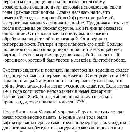
первоначально специалисты по психологическому
воздействию пошли по пути, который использовали еще в
годы Гражданской войны. Ставка делалась на то, что
немецкий солдат – миролюбивый фермер или рабочий,
которого вынудили участвовать в войне. Предполагалось, что
после внушения он сложат оружие. Но эта линия оказалась
ошибочной. Отправленные на войну были серьезно
обработаны нацистской пропагандой. Они верили в
непогрешимость Гитлера и правильность его идей. Больше
половины состояло в национал-социалистической рабочей
партии. Немецкая армия представляла собой сплоченный
«организм», который был уверен в легкой и быстрой победе.
Сместить акценты и повлиять на настроения немецких солдат
и офицеров помогли первые поражения. С конца августа 1941
года по немецкой армии поползли первые слухи о том, что
война будет затяжной и легко русские не сдадутся. Если летом
1941 года количество недовольных в немецкой армии
составляло 18,5%, то к декабрю, по данным советской
пропаганды, этот показатель достиг 77%.
После битвы под Москвой моральный дух немецких солдат
начал молниеносно падать. В конце 1941 года были
зафиксированы первые самострелы и дезертирство. Солдаты в
доверительных беседах с офицерами заявляли о нежелании