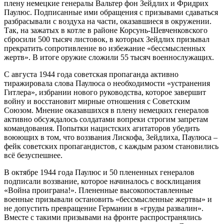
плену немецкие генералы Вальтер фон Зейдлих и Фридрих
Паулюс. Подписанные ими обращения с призывами сдаваться
разбрасывали с воздуха на части, оказавшиеся в окружении.
Так, на зажатых в котле в районе Корсунь-Шевченковского
сбросили 500 тысяч листовок, в которых Зейдлих призывал
прекратить сопротивление во избежание «бессмысленных
жертв». В итоге оружие сложили 55 тысяч военнослужащих.
С августа 1944 года советская пропаганда активно
тиражировала слова Паулюса о необходимости «устранения
Гитлера», избрании нового руководства, которое завершит
войну и восстановит мирные отношения с Советским
Союзом. Мнение оказавшихся в плену немецких генералов
активно обсуждалось солдатами вопреки строгим запретам
командования. Попытки нацистских агитаторов убедить
воюющих в том, что воззвания Лискофа, Зейдлиха, Паулюса –
фейк советских пропагандистов, с каждым разом становились
всё безуспешнее.
В октябре 1944 года Паулюс и 50 плененных генералов
подписали воззвание, которое начиналось с восклицания
«Война проиграна!». Плененные высокопоставленные
военные призывали остановить «бессмысленные жертвы» и
не допустить превращение Германии в «груды развалин».
Вместе с такими призывами на фронте распространялись