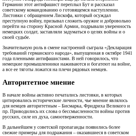
Германии этот антифашист переплыл Бут и рассказал
советскому командованию о готовящемся наступлении.
Листовки с обращением Лискофа, который осуждал
преступную войну, призывал сложить оружие и добровольно
перейти на сторону Красной Армии, подрывали уверенность
немецких солдат, заставляли задуматься о целях войны и о
своей судьбе.
Значительную роль в смене настроений сыграла «Декларация
требований германского народа», выпущенная в октябре 1941
года пленными антифашистами. В ней говорилось, что
немецкие промышленники наживаются и богатеют на войне,
а все ее тяготы ложатся на плечи рядовых немцев.
Авторитетное мнение
В начале войны активно печатались листовки, в которых
цитировались исторические личности, чье мнение являлось
для немцев авторитетным – Бисмарка, Фридриха Великого и
пр. Приводились их слова о бессмысленности войны против
русских, силе их духа, самоотверженности.
В дальнейшем у советской пропаганды появились более
свежие примеры для подражания – оказавшиеся в советском