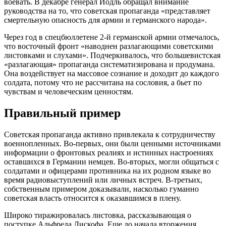
воевать. В декабре генерал Йодль обращал внимание
руководства на то, что советская пропаганда «представляет
смертельную опасность для армии и германского народа».
Через год в спецбюллетене 2-й германской армии отмечалось,
что восточный фронт «наводнен разлагающими советскими
листовками и слухами». Подчеркивалось, что большевистская
«разлагающая» пропаганда систематизирована и продумана.
Она воздействует на массовое сознание и доходит до каждого
солдата, потому что не рассчитана на сословия, а бьет по
чувствам и человеческим ценностям.
Правильный пример
Советская пропаганда активно привлекала к сотрудничеству
военнопленных. Во-первых, они были ценными источниками
информации о фронтовых реалиях и истинных настроениях
оставшихся в Германии немцев. Во-вторых, могли общаться с
солдатами и офицерами противника на их родном языке во
время радиовыступлений или личных встреч. В-третьих,
собственным примером доказывали, насколько гуманно
советская власть относится к оказавшимся в плену.
Широко тиражировалась листовка, рассказывающая о
поступке Альфреда Лискофа. Еще до начала вторжения