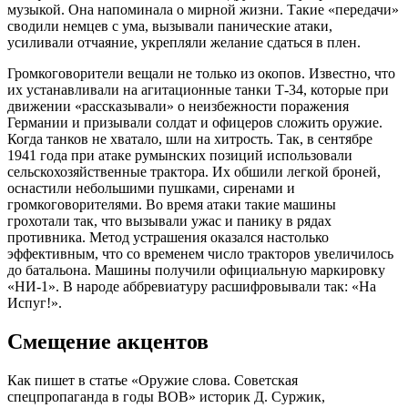
музыкой. Она напоминала о мирной жизни. Такие «передачи»
сводили немцев с ума, вызывали панические атаки,
усиливали отчаяние, укрепляли желание сдаться в плен.
Громкоговорители вещали не только из окопов. Известно, что
их устанавливали на агитационные танки Т-34, которые при
движении «рассказывали» о неизбежности поражения
Германии и призывали солдат и офицеров сложить оружие.
Когда танков не хватало, шли на хитрость. Так, в сентябре
1941 года при атаке румынских позиций использовали
сельскохозяйственные трактора. Их обшили легкой броней,
оснастили небольшими пушками, сиренами и
громкоговорителями. Во время атаки такие машины
грохотали так, что вызывали ужас и панику в рядах
противника. Метод устрашения оказался настолько
эффективным, что со временем число тракторов увеличилось
до батальона. Машины получили официальную маркировку
«НИ-1». В народе аббревиатуру расшифровывали так: «На
Испуг!».
Смещение акцентов
Как пишет в статье «Оружие слова. Советская
спецпропаганда в годы ВОВ» историк Д. Суржик,