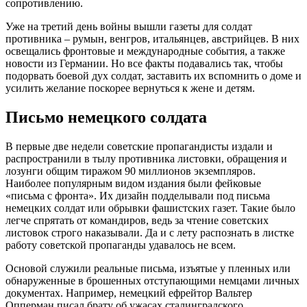
сопротивлению.
Уже на третий день войны вышли газеты для солдат
противника – румын, венгров, итальянцев, австрийцев. В них
освещались фронтовые и международные события, а также
новости из Германии. Но все факты подавались так, чтобы
подорвать боевой дух солдат, заставить их вспомнить о доме и
усилить желание поскорее вернуться к жене и детям.
Письмо немецкого солдата
В первые две недели советские пропагандисты издали и
распространили в тылу противника листовки, обращения и
лозунги общим тиражом 90 миллионов экземпляров.
Наиболее популярным видом издания были фейковые
«письма с фронта». Их дизайн подделывали под письма
немецких солдат или обрывки фашистских газет. Такие было
легче спрятать от командиров, ведь за чтение советских
листовок строго наказывали. Да и с лету распознать в листке
работу советской пропаганды удавалось не всем.
Основой служили реальные письма, изъятые у пленных или
обнаруженные в брошенных отступающими немцами личных
документах. Например, немецкий ефрейтор Вальтер
Опперман писал брату об ужасах сталинградского