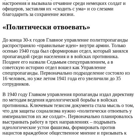
настроения и вызывала отчаяние среди немецких солдат и
офицеров, заставляя их «сходить с ума» и со слезами
благодарить за сохранение жизни.
«Политически отвоевать»
До конца 30-х годов Главное управление политпропаганды
распространяло «правильные идеи» внутри армии. Только
осенью 1940 года был сформирован отдел, который занялся
пропагандой среди населения и в войсках противника.
Позднее его назвали Седьмым спецуправлением, а в
советскую историю отдел вошел как Управление
спецпропаганды. Первоначально подразделение состояло из
16 человек, но уже летом 1941 года его увеличили до 35
сотрудников.
В 1940 году Главком управления пропаганды издал директиву
по методам ведения идеологической борьбы в войсках
противника. Ключевым тезисом документа стала мысль о том,
что для защиты социализма нужно «политически отвоевать у
империалистов их же солдат». Первоначально планировалось
выстраивать работу в трех направлениях – подрывать
идеологические устои фашизма, формировать против
нацистов враждебное общественное мнение и призывать к