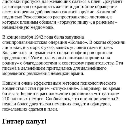
листовки-пропуска для желающих сдаться в плен. Документ
гарантировал сохранность жизни и достойное обращение
всем, кто решил добровольно сложить оружие. За личной
подписью Рокоссовского распространялись листовки, в
которых пленным обещали «горячую пищу», а раненым –
немедленную медпомощь.
В конце ноября 1942 года была запущена
спецпропагандистская операция «Кольцо». В окопы сбросили
листовки, в которых указывались условия сдачи в плен.
Больше тысячи румынских солдат и офицеров приняли
предложение. Уже в плену они написали «приветы на
родину» с благодарностями к советскому правительству. Эти
письма в дальнейшем пригодились для дальнейшего
морального разложения немецкой армии.
Новым и очень эффективным методом психологического
воздействия стал прием «отпускания». Например, во время
битвы за Берлин в расположение противника «отпустили»
210 пленных немцев. Сообщалось, что они «привели» за 2
недели более двух тысяч немецких солдат и офицеров,
пожелавших сдаться в плен.
Гитлер капут!