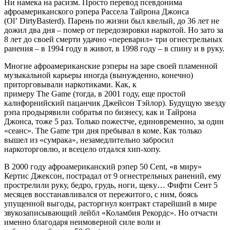
Ни намека на расизм. Просто перевод псевдонима
афроамериканского рэпера Рассела Тайрона Джонса
(Ol’ DirtyBasterd). Парень по жизни был квелый, до 36 лет не
дожил два дня – помер от передозировки наркотой. Но зато за
8 лет до своей смерти удачно «переварил» три огнестрельных
ранения – в 1994 году в живот, в 1998 году – в спину и в руку.
Многие афроамериканские рэперы на заре своей пламенной
музыкальной карьеры иногда (вынужденно, конечно)
приторговывали наркотиками. Как, к
примеру The Game (тогда, в 2001 году, еще простой
калифорнийский пацанчик Джейсон Тэйлор). Будущую звезду
рэпа продырявили собратья по бизнесу, как и Тайрона
Джонса, тоже 5 раз. Только пожестче, единовременно, за один
«сеанс». The Game три дня пребывал в коме. Как только
вышел из «сумрака», незамедлительно забросил
наркоторговлю, и всецело отдался хип-хопу.
В 2000 году афроамериканский рэпер 50 Cent, «в миру»
Кертис Джексон, пострадал от 9 огнестрельных ранений, ему
прострелили руку, бедро, грудь, ноги, щеку… Фифти Сент 5
месяцев восстанавливался от пережитого, с ним, боясь
упущенной выгоды, расторгнул контракт старейший в мире
звукозаписывающий лейбл «Коламбия Рекордс». Но отчасти
именно благодаря неимоверной силе воли и