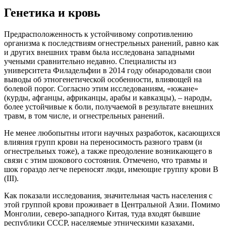
Генетика и кровь
Предрасположенность к устойчивому сопротивлению
организма к последствиям огнестрельных ранений, равно как
и других внешних травм была исследована западными
учеными сравнительно недавно. Специалисты из
университета Филадельфии в 2014 году обнародовали свои
выводы об этногенетической особенности, влияющей на
болевой порог. Согласно этим исследованиям, «южане»
(курды, афганцы, африканцы, арабы и кавказцы), – народы,
более устойчивые к боли, получаемой в результате внешних
травм, в том числе, и огнестрельных ранений.
Не менее любопытны итоги научных разработок, касающихся
влияния групп крови на переносимость разного травм (и
огнестрельных тоже), а также преодоление возникающего в
связи с этим шокового состояния. Отмечено, что травмы и
шок гораздо легче переносят люди, имеющие группу крови В
(III).
Как показали исследования, значительная часть населения с
этой группой крови проживает в Центральной Азии. Помимо
Монголии, северо-западного Китая, туда входят бывшие
республики СССР, населяемые этническими казахами,