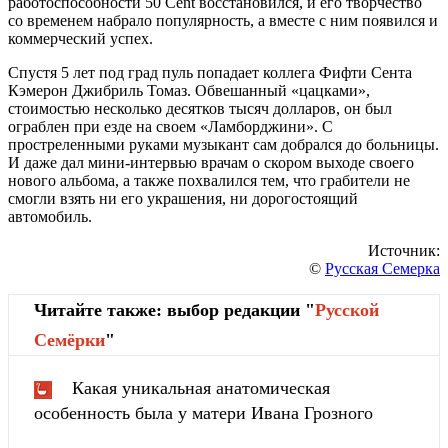
работоспособности 50 Cent восстановился, и его творчество
со временем набрало популярность, а вместе с ним появился и
коммерческий успех.
Спустя 5 лет под град пуль попадает коллега Фифти Сента
Кэмерон Джибриль Томаз. Обвешанный «цацками»,
стоимостью несколько десятков тысяч долларов, он был
ограблен при езде на своем «Ламборджини». С
простреленными руками музыкант сам добрался до больницы.
И даже дал мини-интервью врачам о скором выходе своего
нового альбома, а также похвалился тем, что грабители не
смогли взять ни его украшения, ни дорогостоящий
автомобиль.
Источник:
©
Русская Семерка
Читайте также: выбор редакции "
Русской
Cемёрки
"
Какая уникальная анатомическая
особенность была у матери Ивана Грозного