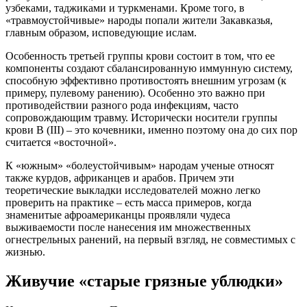
узбеками, таджиками и туркменами. Кроме того, в
«травмоустойчивые» народы попали жители Закавказья,
главным образом, исповедующие ислам.
Особенность третьей группы крови состоит в том, что ее
компоненты создают сбалансированную иммунную систему,
способную эффективно противостоять внешним угрозам (к
примеру, пулевому ранению). Особенно это важно при
противодействии разного рода инфекциям, часто
сопровождающим травму. Исторически носители группы
крови В (III) – это кочевники, именно поэтому она до сих пор
считается «восточной».
К «южным» «болеустойчивым» народам ученые относят
также курдов, африканцев и арабов. Причем эти
теоретические выкладки исследователей можно легко
проверить на практике – есть масса примеров, когда
знаменитые афроамериканцы проявляли чудеса
выживаемости после нанесения им множественных
огнестрельных ранений, на первый взгляд, не совместимых с
жизнью.
Живучие «старые грязные ублюдки»