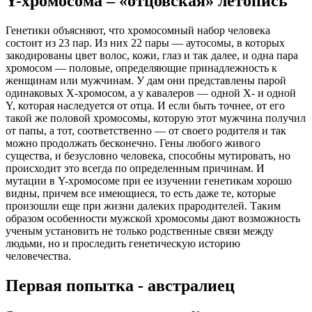
Y-хромосома – «отцовская» летопись
Генетики объясняют, что хромосомный набор человека
состоит из 23 пар. Из них 22 пары — аутосомы, в которых
закодированы цвет волос, кожи, глаз и так далее, и одна пара
хромосом — половые, определяющие принадлежность к
женщинам или мужчинам. У дам они представлены парой
одинаковых Х-хромосом, а у кавалеров — одной Х- и одной
Y, которая наследуется от отца. И если быть точнее, от его
такой же половой хромосомы, которую этот мужчина получил
от папы, а тот, соответственно — от своего родителя и так
можно продолжать бесконечно. Гены любого живого
существа, и безусловно человека, способны мутировать, но
происходит это всегда по определенным причинам. И
мутации в Y-хромосоме при ее изучении генетикам хорошо
видны, причем все имеющиеся, то есть даже те, которые
произошли еще при жизни далеких прародителей. Таким
образом особенности мужской хромосомы дают возможность
ученым установить не только родственные связи между
людьми, но и проследить генетическую историю
человечества.
Первая попытка - австралиец