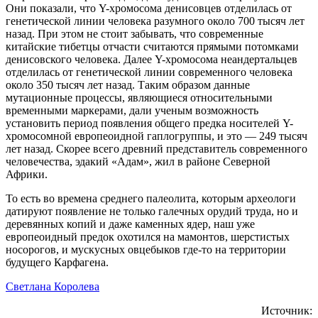
Они показали, что Y-хромосома денисовцев отделилась от
генетической линии человека разумного около 700 тысяч лет
назад. При этом не стоит забывать, что современные
китайские тибетцы отчасти считаются прямыми потомками
денисовского человека. Далее Y-хромосома неандертальцев
отделилась от генетической линии современного человека
около 350 тысяч лет назад. Таким образом данные
мутационные процессы, являющиеся относительными
временными маркерами, дали ученым возможность
установить период появления общего предка носителей Y-
хромосомной европеоидной гаплогруппы, и это — 249 тысяч
лет назад. Скорее всего древний представитель современного
человечества, эдакий «Адам», жил в районе Северной
Африки.
То есть во времена среднего палеолита, которым археологи
датируют появление не только галечных орудий труда, но и
деревянных копий и даже каменных ядер, наш уже
европеоидный предок охотился на мамонтов, шерстистых
носорогов, и мускусных овцебыков где-то на территории
будущего Карфагена.
Светлана Королева
Источник: