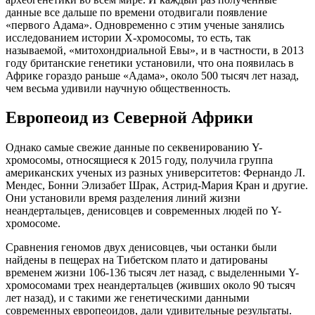
данные все дальше по времени отодвигали появление
«первого Адама». Одновременно с этим ученые занялись
исследованием истории X-хромосомы, то есть, так
называемой, «митохондриальной Евы», и в частности, в 2013
году британские генетики установили, что она появилась в
Африке гораздо раньше «Адама», около 500 тысяч лет назад,
чем весьма удивили научную общественность.
Европеоид из Северной Африки
Однако самые свежие данные по секвенированию Y-
хромосомы, относящиеся к 2015 году, получила группа
американских ученых из разных университетов: Фернандо Л.
Мендес, Бонни Элизабет Шрак, Астрид-Мария Кран и другие.
Они установили время разделения линий жизни
неандертальцев, денисовцев и современных людей по Y-
хромосоме.
Сравнения геномов двух денисовцев, чьи останки были
найдены в пещерах на Тибетском плато и датированы
временем жизни 106-136 тысяч лет назад, с выделенными Y-
хромосомами трех неандертальцев (живших около 90 тысяч
лет назад), и с такими же генетическими данными
современных европеоидов, дали удивительные результаты.