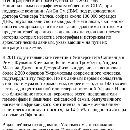
«Генографический проект», начатое в 2005 году
Национальным географическим обществом США, при
поддержке компании Ай Би Эм (IBM) под руководством
доктора Спенсера Уэллса, собрав около 100 000 образцов
ДНК, опубликовали свои выводы. Все эти люди, чьи геномы
они секвенировали, в итоге оказались дальними потомками
представителей древних африканских народов или племен,
история которых известна этнографам и историкам по
археологическим данным, указывающим на пути их
миграций по Земле.
В 2011 году итальянские генетики Университета Сапиенца в
Риме, Фульвио Кручиани, Бениамино Тромбетта, Андреа
Массаиа, Джованни Дестро-Бизоль и другие, секвенировав
более 2 200 образцов Y-хромосомы современного человека,
подтвердили эту теорию. По их данным первый обладатель
этой части мужской хромосомы, скорее всего, жил 142 тысячи
лет назад в центральной или северо-восточной Африке. Ныне
его ближайшие потомки, вероятнее всего, представители
племен фали и бамилеке, койсанской семьи, бантуязычного
населения африканского континента, а также очень близко
генетически к нему относятся, на 14–25%, народности амхара
и оромо из Эфиопии.
В дальнейшем исследование Y-хромосомы продолжили
археогенетики во всем мире. И каждый раз полученные