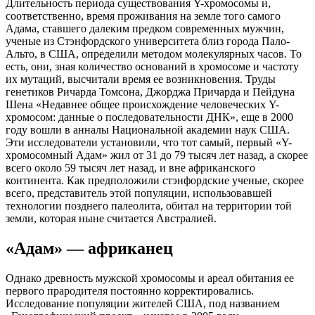
Длительность периода существования Y-хромосомы и,
соответственно, время проживания на земле того самого
Адама, ставшего далеким предком современных мужчин,
ученые из Стэнфордского университета близ города Пало-
Альто, в США, определили методом молекулярных часов. То
есть, они, зная количество оснований в хромосоме и частоту
их мутаций, высчитали время ее возникновения. Труды
генетиков Ричарда Томсона, Джорджа Причарда и Пейдуна
Шена «Недавнее общее происхождение человеческих Y-
хромосом: данные о последовательности ДНК», еще в 2000
году вошли в анналы Национальной академии наук США.
Эти исследователи установили, что тот самый, первый «Y-
хромосомный Адам» жил от 31 до 79 тысяч лет назад, а скорее
всего около 59 тысяч лет назад, и вне африканского
континента. Как предположили стэнфордские ученые, скорее
всего, представитель этой популяции, использовавшей
технологии позднего палеолита, обитал на территории той
земли, которая ныне считается Австралией.
«Адам» — африканец
Однако древность мужской хромосомы и ареал обитания ее
первого прародителя постоянно корректировались.
Исследование популяции жителей США, под названием