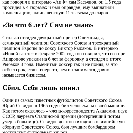
как говорил в интервью «АиФ» сам Касьянов, он 1,5 года
просидел в 4 тюрьмах и был оправдан, ему выплатили
компенсацию, эквивалентную 11 тысячам долларов.
«За что 6 лет? Сам не знаю»
Столько отсидел двукратный призер Олимпиады,
семикратный чемпион Советского Союза и трехкратный
чемпион Европы по боксу Виктор Рыбаков. В интервью
«Новой газете» в феврале 2002 года он говорил, что его при
Андропове упекли на 6 лет за фарцовку, а отсидел в итоге
Рыбаков 3 года. Именитый боксер так и не понял, за что
отбыл срок, если теперь то, чем он занимался, давно
называется бизнесом.
Сбил. Себя лишь винил
Один из самых известных футболистов Советского Союза
Юрий Севидов в 1965 году сбил человека на своей машине.
Как потом оказалось – члена-корреспондента Академии наук
СССР, лауреата Сталинской премии (потерпевший потом
умер в больнице). Севидов до этого входил в олимпийскую
сборную Советского Союза, был лучшим бомбардиром
московских футбольных клубов.