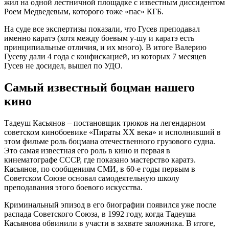
жил на одной лестничной площадке с известным диссидентом
Роем Медведевым, которого тоже «пас» КГБ.
На суде все экспертизы показали, что Гусев преподавал
именно каратэ (хотя между боевым у-шу и каратэ есть
принципиальные отличия, и их много). В итоге Валерию
Гусеву дали 4 года с конфискацией, из которых 7 месяцев
Гусев не досидел, вышел по УДО.
Самый известный боцман нашего
кино
Тадеуш Касьянов – постановщик трюков на легендарном
советском кинобоевике «Пираты ХХ века» и исполнивший в
этом фильме роль боцмана отечественного грузового судна.
Это самая известная его роль в кино и первая в
кинематографе СССР, где показано мастерство каратэ.
Касьянов, по сообщениям СМИ, в 60-е годы первым в
Советском Союзе основал самодеятельную школу
преподавания этого боевого искусства.
Криминальный эпизод в его биографии появился уже после
распада Советского Союза, в 1992 году, когда Тадеуша
Касьянова обвинили в участи в захвате заложника. В итоге,