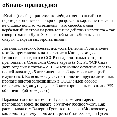
«Киай» правосудия
«Киай» (не общепринятое «кийя!», а именно «киай») в
переводе с японского – «крик призрака», в каратэ не только и
не столько возглас устрашения – это своеобразный
вербальный настрой на решительные действия каратиста – так
говорит мастер Лунг Хаха в своей книге «Девять залов
смерти. Секреты мастерства ниндзя».
Легенда советских боевых искусств Валерий Гусев вполне
мог бы претендовать на занесение в Книгу рекордов
Гиннесса: его одного в СССР посадили только за то, что
преподавал в Советском Союзе каратэ (в УК РСФСР была
даже отдельная статья – 219.1 «Незаконное обучение каратэ»;
по ней давали до 5 лет лишения свободы с конфискацией
имущества). Во всяком случае, в отношении других активных
пропагандистов запрещенных в СССР видов борьбы
старались выдвинуть другие, более «привычные» в плане УК
обвинения (об этом далее).
Парадокс состоял в том, что Гусев на момент ареста
преподавал вовсе не каратэ, а кунг-фу (боевое у-шу). Как
рассказывал сам Валерий Гусев в интервью «Московскому
комсомольцу», ему на момент ареста было 33 года, и Гусев