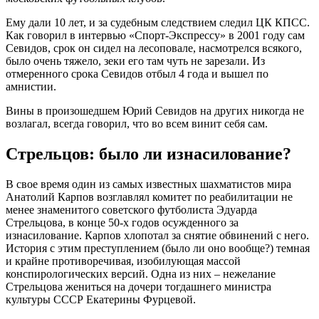
Ему дали 10 лет, и за судебным следствием следил ЦК КПСС.
Как говорил в интервью «Спорт-Экспрессу» в 2001 году сам
Севидов, срок он сидел на лесоповале, насмотрелся всякого,
было очень тяжело, зеки его там чуть не зарезали. Из
отмеренного срока Севидов отбыл 4 года и вышел по
амнистии.
Вины в произошедшем Юрий Севидов на других никогда не
возлагал, всегда говорил, что во всем винит себя сам.
Стрельцов: было ли изнасилование?
В свое время один из самых известных шахматистов мира
Анатолий Карпов возглавлял комитет по реабилитации не
менее знаменитого советского футболиста Эдуарда
Стрельцова, в конце 50-х годов осужденного за
изнасилование. Карпов хлопотал за снятие обвинений с него.
История с этим преступлением (было ли оно вообще?) темная
и крайне противоречивая, изобилующая массой
конспирологических версий. Одна из них – нежелание
Стрельцова жениться на дочери тогдашнего министра
культуры СССР Екатерины Фурцевой.