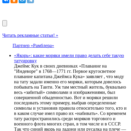
Читать рекламные статьи! »
Партнер «Рамблера»
«Якорь»: какие моряки имели право делать себе такую
татуировку
Джеймс Кук в своих дневниках «Плавание на
"Индеворе" в 1768—1771 гг. Первое кругосветное
плавание капитана Джеймса Кука» заявляет , что моду
на тату задали именно его моряки, которым довелось
побывать на Таити. Уж там местный житель, буквально
весь «забитый» символами и изображениями, был
совершенной обыденностью. Вот и моряки решили
последовать этому примеру, выбрав определенные
символы и установив правила относительно того, кто и
в каком случае имел право их «набивать». Со временем
тату распространились среди моряков торгового и
военного флота многих стран, в том числе и в СССР.
Так что синий якорь на ладони или русалка на плече —