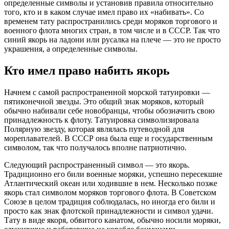
определенные символы и установив правила относительно
того, кто и в каком случае имел право их «набивать». Со
временем тату распространились среди моряков торгового и
военного флота многих стран, в том числе и в СССР. Так что
синий якорь на ладони или русалка на плече — это не просто
украшения, а определенные символы.
Кто имел право набить якорь
Начнем с самой распространенной морской татуировки —
пятиконечной звезды. Это общий знак моряков, который
обычно набивали себе новобранцы, чтобы обозначить свою
принадлежность к флоту. Татуировка символизировала
Полярную звезду, которая являлась путеводной для
мореплавателей. В СССР она была еще и государственным
символом, так что получалось вполне патриотично.
Следующий распространенный символ — это якорь.
Традиционно его били военные моряки, успешно пересекшие
Атлантический океан или ходившие в нем. Несколько позже
якорь стал символом моряков торгового флота. В Советском
Союзе в целом традиция соблюдалась, но иногда его били и
просто как знак флотской принадлежности и символ удачи.
Тату в виде якоря, обвитого канатом, обычно носили моряки,