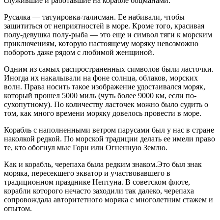
служившие и работавшие на корабле боцманами.
Русалка — татуировка-талисман. Ее набивали, чтобы
защититься от неприятностей в море. Кроме того, красивая
полу-девушка полу-рыба — это еще и символ тяги к морским
приключениям, которую настоящему моряку невозможно
побороть даже рядом с любимой женщиной.
Одним из самых распространенных символов были ласточки.
Иногда их накалывали на фоне солнца, облаков, морских
волн. Права носить такое изображение удостаивался моряк,
который прошел 5000 миль (чуть более 9000 км, если по-
сухопутному). По количеству ласточек можно было судить о
том, как много времени моряку довелось провести в море.
Корабль с наполненными ветром парусами был у нас в стране
наколкой редкой. По морской традиции делать ее имели право
те, кто обогнул мыс Горн или Огненную Землю.
Как и корабль, черепаха была редким знаком.Это был знак
моряка, пересекшего экватор и участвовавшего в
традиционном празднике Нептуна. В советском флоте,
корабли которого нечасто заходили так далеко, черепаха
сопровождала авторитетного моряка с многолетним стажем и
опытом.