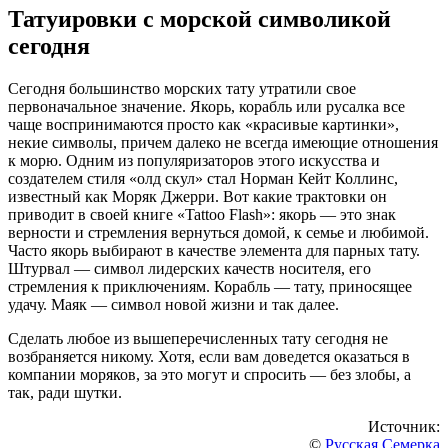
Татуировки с морской символикой
сегодня
Сегодня большинство морских тату утратили свое
первоначальное значение. Якорь, корабль или русалка все
чаще воспринимаются просто как «красивые картинки»,
некие символы, причем далеко не всегда имеющие отношения
к морю. Одним из популяризаторов этого искусства и
создателем стиля «олд скул» стал Норман Кейт Коллинс,
известный как Моряк Джерри. Вот какие трактовки он
приводит в своей книге «Tattoo Flash»: якорь — это знак
верности и стремления вернуться домой, к семье и любимой.
Часто якорь выбирают в качестве элемента для парных тату.
Штурвал — символ лидерских качеств носителя, его
стремления к приключениям. Корабль — тату, приносящее
удачу. Маяк — символ новой жизни и так далее.
Сделать любое из вышеперечисленных тату сегодня не
возбраняется никому. Хотя, если вам доведется оказаться в
компании моряков, за это могут и спросить — без злобы, а
так, ради шутки.
Источник:
©
Русская Семерка