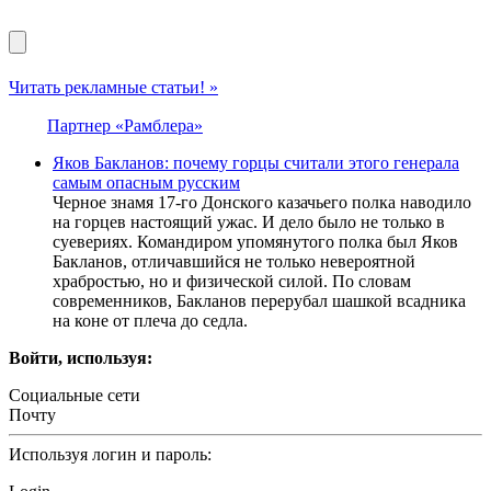
Читать рекламные статьи! »
Партнер «Рамблера»
Яков Бакланов: почему горцы считали этого генерала
самым опасным русским
Черное знамя 17-го Донского казачьего полка наводило
на горцев настоящий ужас. И дело было не только в
суевериях. Командиром упомянутого полка был Яков
Бакланов, отличавшийся не только невероятной
храбростью, но и физической силой. По словам
современников, Бакланов перерубал шашкой всадника
на коне от плеча до седла.
Войти, используя:
Социальные сети
Почту
Используя логин и пароль: