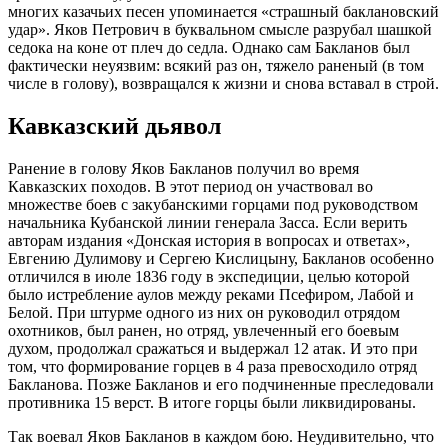
многих казачьих песен упоминается «страшный баклановский
удар». Яков Петрович в буквальном смысле разрубал шашкой
седока на коне от плеч до седла. Однако сам Бакланов был
фактически неуязвим: всякий раз он, тяжело раненый (в том
числе в голову), возвращался к жизни и снова вставал в строй.
Кавказский дьявол
Ранение в голову Яков Бакланов получил во время
Кавказских походов. В этот период он участвовал во
множестве боев с закубанскими горцами под руководством
начальника Кубанской линии генерала Засса. Если верить
авторам издания «Донская история в вопросах и ответах»,
Евгению Дулимову и Сергею Кислицыну, Бакланов особенно
отличился в июле 1836 году в экспедиции, целью которой
было истребление аулов между реками Псефиром, Лабой и
Белой. При штурме одного из них он руководил отрядом
охотников, был ранен, но отряд, увлеченный его боевым
духом, продолжал сражаться и выдержал 12 атак. И это при
том, что формирование горцев в 4 раза превосходило отряд
Бакланова. Позже Бакланов и его подчиненные преследовали
противника 15 верст. В итоге горцы были ликвидированы.
Так воевал Яков Бакланов в каждом бою. Неудивительно, что