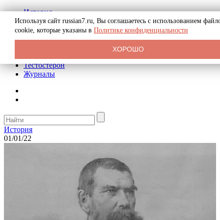
История
Биография
Используя сайт russian7.ru, Вы соглашаетесь с использованием файл
Криминал
cookie, которые указаны в
Политике конфиденциальности
Реклама на сайте
О сайте
ХОРОШО
Рекомендательные статьи
Тестостерон
Журналы
История
01/01/22