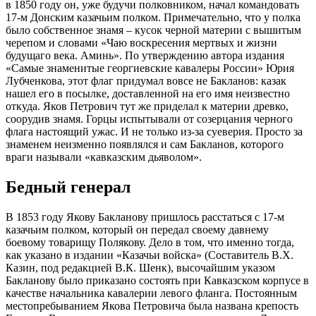
в 1850 году он, уже будучи полковником, начал командовать
17-м Донским казачьим полком. Примечательно, что у полка
было собственное знамя – кусок черной материи с вышитым
черепом и словами «Чаю воскресения мертвых и жизни
будущаго века. Аминь». По утверждению автора издания
«Самые знаменитые георгиевские кавалеры России» Юрия
Лубченкова, этот флаг придумал вовсе не Бакланов: казак
нашел его в посылке, доставленной на его имя неизвестно
откуда. Яков Петрович тут же приделал к материи древко,
соорудив знамя. Горцы испытывали от созерцания черного
флага настоящий ужас. И не только из-за суеверия. Просто за
знаменем неизменно появлялся и сам Бакланов, которого
враги называли «кавказским дьяволом».
Бедный генерал
В 1853 году Якову Бакланову пришлось расстаться с 17-м
казачьим полком, который он передал своему давнему
боевому товарищу Полякову. Дело в том, что именно тогда,
как указано в издании «Казачьи войска» (Составитель В.Х.
Казин, под редакцией В.К. Шенк), высочайшим указом
Бакланову было приказано состоять при Кавказском корпусе в
качестве начальника кавалерии левого фланга. Постоянным
местопребыванием Якова Петровича была названа крепость