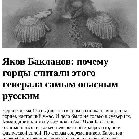
Яков Бакланов: почему
горцы считали этого
генерала самым опасным
русским
Черное знамя 17-го Донского казачьего полка наводило на
горцев настоящий ужас. И дело было не только в суевериях.
Командиром упомянутого полка был Яков Бакланов,
отличавшийся не только невероятной храбростью, но и
физической силой. По словам современников, Бакланов
перерубал шашкой всадника на коне от плеча до седла.