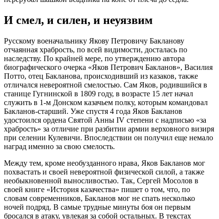
И смел, и силен, и неуязвим
Русскому военачальнику Якову Петровичу Бакланову
отчаянная храбрость, по всей видимости, досталась по
наследству. По крайней мере, по утверждению автора
биографического очерка «Яков Петрович Бакланов», Василия
Потто, отец Бакланова, происходивший из казаков, также
отличался невероятной смелостью. Сам Яков, родившийся в
станице Гугнинской в 1809 году, в возрасте 15 лет начал
служить в 1-м Донском казачьем полку, которым командовал
Бакланов-старший. Уже спустя 4 года Яков Бакланов
удостоился ордена Святой Анны IV степени с надписью «за
храбрость» за отличие при разбитии армии верховного визиря
при селении Кулевичи. Впоследствии он получил еще немало
наград именно за свою смелость.
Между тем, кроме необузданного нрава, Яков Бакланов мог
похвастать и своей невероятной физической силой, а также
необыкновенной выносливостью. Так, Сергей Мосолов в
своей книге «История казачества» пишет о том, что, по
словам современников, Бакланов мог не спать несколько
ночей подряд. В самые трудные минуты боя он первым
бросался в атаку, увлекая за собой остальных. В текстах