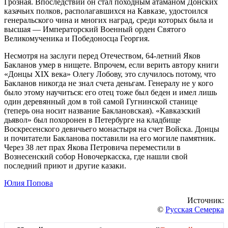
Грозная. Впоследствии он стал походным атаманом Донских
казачьих полков, располагавшихся на Кавказе, удостоился
генеральского чина и многих наград, среди которых была и
высшая — Императорский Военный орден Святого
Великомученика и Победоносца Георгия.
Несмотря на заслуги перед Отечеством, 64-летний Яков
Бакланов умер в нищете. Впрочем, если верить автору книги
«Донцы XIX века» Олегу Лобову, это случилось потому, что
Бакланов никогда не знал счета деньгам. Генералу не у кого
было этому научиться: его отец тоже был беден и имел лишь
один деревянный дом в той самой Гугнинской станице
(теперь она носит название Баклановская). «Кавказский
дьявол» был похоронен в Петербурге на кладбище
Воскресенского девичьего монастыря на счет Войска. Донцы
и почитатели Бакланова поставили на его могиле памятник.
Через 38 лет прах Якова Петровича переместили в
Вознесенский собор Новочеркасска, где нашли свой
последний приют и другие казаки.
Юлия Попова
Источник:
©
Русская Семерка