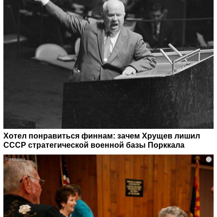
Хотел понравиться финнам: зачем Хрущев лишил
СССР стратегической военной базы Порккала
i