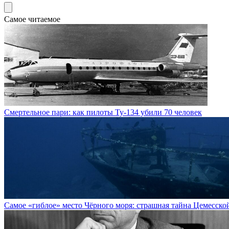
Самое читаемое
Смертельное пари: как пилоты Ту-134 убили 70 человек
Самое «гиблое» место Чёрного моря: страшная тайна Цемесско