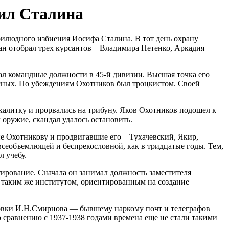
бил Сталина
рилюдного избиения Иосифа Сталина. В тот день охрану
н отобрал трех курсантов – Владимира Петенко, Аркадия
ал командные должности в 45-й дивизии. Высшая точка его
асных. По убеждениям Охотников был троцкистом. Своей
 калитку и прорвались на трибуну. Яков Охотников подошел к
оружие, скандал удалось остановить.
е Охотникову и продвигавшие его – Тухачевский, Якир,
 всеобъемлющей и беспрекословной, как в тридцатые годы. Тем,
 учебу.
тирование. Сначала он занимал должность заместителя
ь таким же институтом, ориентированным на создание
ировки И.Н.Смирнова — бывшему наркому почт и телеграфов
 сравнению с 1937-1938 годами времена еще не стали такими