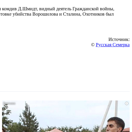
ал комдив Д.Шмидт, видный деятель Гражданской войны,
отовке убийства Ворошилова и Сталина, Охотников был
Источник:
©
Русская Семерка
i