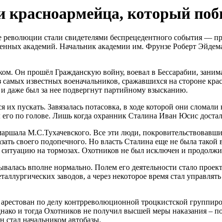
и красноармейца, который по
не революции стали свидетелями беспрецедентного события — п
енных академий. Начальник академии им. Фрунзе Роберт Эйдема
ком. Он прошёл Гражданскую войну, воевал в Бессарабии, заним
з самых известных военачальников, сражавшихся на стороне кр
 и даже был за нее подвергнут партийному взысканию.
 их пускать. Завязалась потасовка, в ходе которой они сломали
 его по голове. Лишь когда охранник Сталина Иван Юсис достал 
 маршала М.С.Тухачевского. Все эти люди, покровительствовавши
зать своего подопечного. Но власть Сталина еще не была такой
ь ситуацию на тормозах. Охотников не был исключен и продолжил
ывалась вполне нормально. Полем его деятельности стало проек
аллургических заводов, а через некоторое время стал управлят
год арестован по делу контрреволюционной троцкистской групп
нако и тогда Охотников не получил высшей меры наказания – по
н стал начальником автобазы.