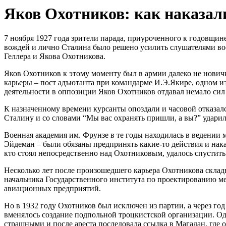
Яков Охотников: как наказал
7 ноября 1927 года зрители парада, приуроченного к годовщи
вождей и лично Сталина было решено усилить слушателями во
Геллера и Якова Охотникова.
Яков Охотников к этому моменту был в армии далеко не нович
карьеры – пост адъютанта при командарме И.Э.Якире, одном и
деятельности в оппозиции Яков Охотников отдавал немало сил
К назначенному времени курсанты опоздали и часовой отказался
Сталину и со словами “Мы вас охранять пришли, а вы?” ударил
Военная академия им. Фрунзе в те годы находилась в ведении
Эйдеман – были обязаны предпринять какие-то действия и нака
кто стоял непосредственно над Охотниковым, удалось спустит
Несколько лет после произошедшего карьера Охотникова склад
начальника Государственного института по проектированию мет
авиационных предприятий.
Но в 1932 году Охотников был исключен из партии, а через 
вменялось создание подпольной троцкистской организации. Од
страшными и после ареста последовала ссылка в Магадан, где о