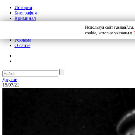
История
Биография
Криминал
СССР
Используя сайт russian7.r
Тайны
cookie, которые указаны в
Рекомендации
Реклама
О сайте
Другое
15/07/21