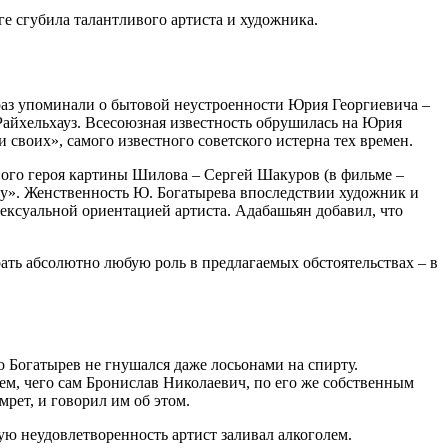
ге сгубила талантливого артиста и художника.
 раз упоминали о бытовой неустроенности Юрия Георгиевича –
 Райхельхауз. Всесоюзная известность обрушилась на Юрия
своих», самого известного советского истерна тех времен.
ого героя картины Шилова – Сергей Шакуров (в фильме –
ру». Женственность Ю. Богатырева впоследствии художник и
ксуальной ориентацией артиста. Адабашьян добавил, что
ать абсолютно любую роль в предлагаемых обстоятельствах – в
 Богатырев не гнушался даже лосьонами на спирту.
м, чего сам Бронислав Николаевич, по его же собственным
рет, и говорил им об этом.
ую неудовлетворенность артист заливал алкоголем.