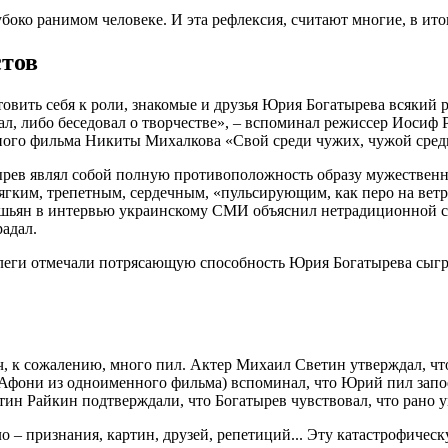
боко ранимом человеке. И эта рефлексия, считают многие, в ито
стов
товить себя к роли, знакомые и друзья Юрия Богатырева всякий
рал, либо беседовал о творчестве», – вспоминал режиссер Иосиф
ного фильма Никиты Михалкова «Свой среди чужих, чужой среди 
рев являл собой полную противоположность образу мужественн
мягким, трепетным, сердечным, «пульсирующим, как перо на вет
ашьян в интервью украинскому СМИ объяснил нетрадиционной се
радал.
ллеги отмечали потрясающую способность Юрия Богатырева сыгр
ч, к сожалению, много пил. Актер Михаил Светин утверждал, что
фони из одноименного фильма) вспоминал, что Юрий пил запое
ин Райкин подтверждали, что Богатырев чувствовал, что рано ум
о – признания, картин, друзей, репетиций... Эту катастрофическ