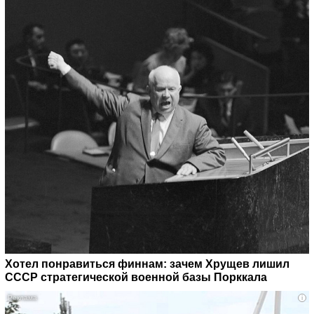
Хотел понравиться финнам: зачем Хрущев лишил
СССР стратегической военной базы Порккала
i