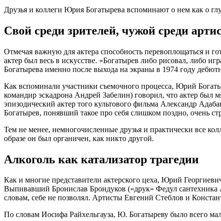
Друзья и коллеги Юрия Богатырева вспоминают о нем как о глу
Свой среди зрителей, чужой среди арти
Отмечая важную для актера способность перевоплощаться и го
актер был весь в искусстве. «Богатырев либо рисовал, либо иг
Богатырева именно после выхода на экраны в 1974 году дебют
Как вспоминали участники съемочного процесса, Юрий Богаты
командир эскадрона Андрей Забелин) говорил, что актер был 
эпизодический актер того культового фильма Александр Адаб
Богатырев, понявший такое про себя слишком поздно, очень ст
Тем не менее, немногочисленные друзья и практически все ко
образе он был органичен, как никто другой.
Алкоголь как катализатор трагедии
Как и многие представители актерского цеха, Юрий Георгиеви
Выпивавший Бронислав Брондуков («друк» Федул сантехника А
словам, себе не позволял. Артисты Евгений Стеблов и Констант
По словам Иосифа Райхельгауза, Ю. Богатыреву было всего мал