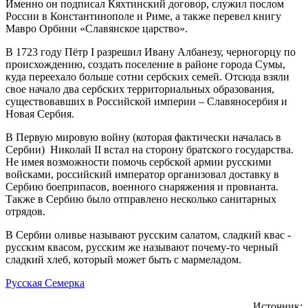
Именно он подписал Кяхтинский договор, служил послом
России в Константинополе и Риме, а также перевел книгу
Мавро Орбини «Славянское царство».
В 1723 году Пётр I разрешил Ивану Албанезу, черногорцу по
происхождению, создать поселение в районе города Сумы,
куда переехало больше сотни сербских семей. Отсюда взяли
свое начало два сербских территориальных образования,
существовавших в Российской империи – Славяносербия и
Новая Сербия.
В Первую мировую войну (которая фактически началась в
Сербии) Николай II встал на сторону братского государства.
Не имея возможности помочь сербской армии русскими
войсками, российский император организовал доставку в
Сербию боеприпасов, военного снаряжения и провианта.
Также в Сербию было отправлено несколько санитарных
отрядов.
В Сербии оливье называют русским салатом, сладкий квас -
русским квасом, русским же называют почему-то черный
сладкий хлеб, который может быть с мармеладом.
Русская Семерка
Источник: