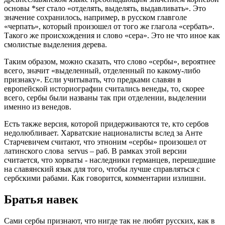
основы *ser стало «отделять, выделять, выдавливать». Это
значение сохранилось, например, в русском главголе
«черпать», который произошел от того же глагола «сербать».
Такого же происхождения и слово «сера». Это не что иное как
смолистые выделения дерева.
Таким образом, можно сказать, что слово «сербы», вероятнее
всего, значит «выделенный, отделенный по какому-либо
признаку». Если учитывать, что предками славян в
европейской историографии считались венеды, то, скорее
всего, сербы были названы так при отделении, выделении
именно из венедов.
Есть также версия, которой придерживаются те, кто сербов
недолюбливает. Харватские националисты вслед за Анте
Старчевичем считают, что этноним «сербы» произошел от
латинского слова servus – раб. В рамках этой версии
считается, что хорваты - наследники германцев, перешедшие
на славянский язык для того, чтобы лучше справляться с
сербскими рабами. Как говорится, комментарии излишни.
Братья навек
Сами сербы признают, что нигде так не любят русских, как в