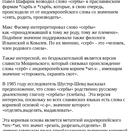
Павел Шафарик возводил слово «сербы» к праславянским
формам *сьрбъ и *сърбъ, которые, в свою очередь,
происходили от от индоевропейского слова со значением
«сеять, родить, производить».
Макс Фасмер интерпретировал слово «сербы»
как «принадлежавший к тому же роду, тому же племени».
Подобное значение поддерживали также филологи
Ильинский и Ковалев. По их мнению, «серб» - это «человек,
член родового союза».
Также интересной, но бездоказательной является версия
слависта Мощиньского, который связывал происхождение
слова «серб» с индоевропейским корнем *ser-v- , имеющим
значение «сторожить, охранять скот».
В 1985 году исследователь Шустер-Шевц высказал
предположение, что слово «сербы» родственно русскому
диалектному глаголу «сербать» (хлебать). Эта версия
интересна, поскольку во всех славянских языках есть слова с
корневой основой «с-р», значение которого
«отделять,выделять, выдавливать».
Эта корневая основа является метатезой индоевропейского
*res>*ser, что значит «резать, разрезать,отделять». В
древнеславянском языке преобладающим значением корневой