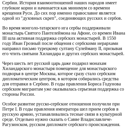
Сербии. История взаимоотношений наших народов имеет
глубокие корни и начинается как минимум со времени
крещения Руси. До сих пор именно православие является
одной из "духовных скреп", соединяющих русских и сербов.
Во время монголо-татарского ига сербы поддерживали
монастырь Святого Пантелеймона на Афоне, со времен Ивана
III шла активная поддержка сербских монастырей. В 1550
году Иван Грозный после общения с сербскими иерархами
направил письмо турецкому султану Сулейману II, призывая
его чтить святыни Хиландара и других сербских монастырей.
Через шесть лет русский царь даже подарил монахам
Хиландарского монастыря помещение для монастырского
подворья в центре Москвы, которое сразу стало сербским
дипломатическим центром, в котором собирались средства
для отправки в Сербию. В годы правления Бориса Годунова
сербским мигрантам уже оказывалась серьезная поддержка со
стороны России.
Особое развитие русско-сербские отношения получили при
Петре I. В годы правления императора шел прием сербов в
русскую армию, устанавливались тесные связи в культурной
среде. Отдельно нужно сказать о Савве Владиславличе-
Рагузинском, русском дипломате сербского происхождения.