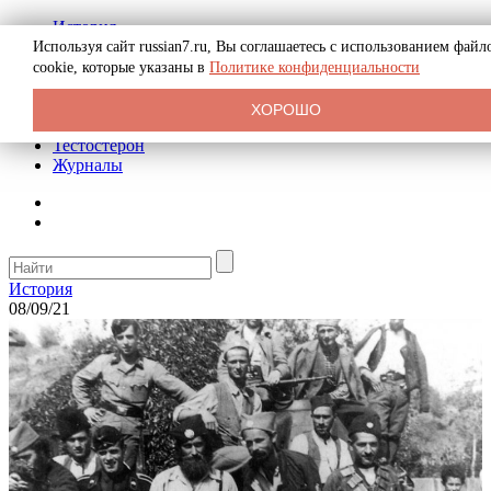
История
Биография
Используя сайт russian7.ru, Вы соглашаетесь с использованием файл
Криминал
cookie, которые указаны в
Политике конфиденциальности
Реклама на сайте
О сайте
ХОРОШО
Рекомендательные статьи
Тестостерон
Журналы
История
08/09/21