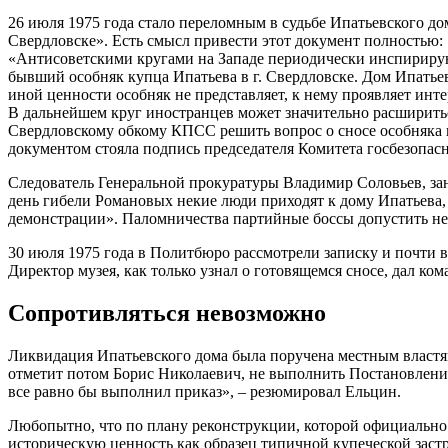
26 июля 1975 года стало переломным в судьбе Ипатьевского д
Свердловске». Есть смысл привести этот документ полностью:
«Антисоветскими кругами на Западе периодически инспирируют
бывший особняк купца Ипатьева в г. Свердловске. Дом Ипатье
иной ценности особняк не представляет, к нему проявляет инт
В дальнейшем круг иностранцев может значительно расшириться
Свердловскому обкому КПСС решить вопрос о сносе особняка 
документом стояла подпись председателя Комитета госбезопа
Следователь Генеральной прокуратуры Владимир Соловьев, зан
день гибели Романовых некие люди приходят к дому Ипатьева, 
демонстрации». Паломничества партийные боссы допустить не
30 июля 1975 года в Политбюро рассмотрели записку и почти вс
Директор музея, как только узнал о готовящемся сносе, дал ком
Сопротивляться невозможно
Ликвидация Ипатьевского дома была поручена местным власт
отметит потом Борис Николаевич, не выполнить Постановление 
все равно бы выполнил приказ», – резюмировал Ельцин.
Любопытно, что по плану реконструкции, которой официально
историческую ценность как образец типичной купеческой заст