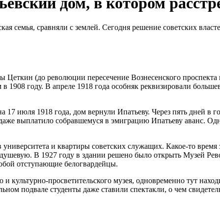
евский дом, в котором расст
рская семья, сравняли с землей. Сегодня решение советских влас
ы Цеткин (до революции пересечение Вознесенского проспекта и
 1908 году. В апреле 1918 года особняк реквизировали больше
а 17 июля 1918 года, дом вернули Ипатьеву. Через пять дней в 
даже выплатило собравшемуся в эмиграцию Ипатьеву аванс. Одна
 университета и квартиры советских служащих. Какое-то время 
ушевую. В 1927 году в здании решено было открыть Музей Револ
 собой отступающие белогвардейцы.
 и культурно-просветительского музея, одновременно тут наход
льном подвале студенты даже ставили спектакли, о чем свидете