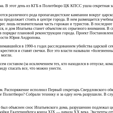
ома. В этот день из КГБ в Политбюро ЦК КПСС ушла секретная з
ся различного рода пропагандистские кампании вокруг царской
ва продолжает стоять в центре города. В нем размещается учеб
ерес лишь незначительная часть горожан и туристов. В последне
, и дом Ипатьева станет объектом их серьезного внимания. В с
в порядке плановой реконструкции города. Проект Постановле
сности Юрия Андропова.
имавшийся в 1990-х годах расследованием убийства царской семь
крестятся и ставят свечки. Все это власти называли «болезнен
 могли.
ем составом (за исключением тех, кто находился в отпуске, ком
анду спасать все, что можно унести.
ям. Распоряжение исполнил Первый секретарь Свердловского о
Политбюро? Собрали технику и за одну ночь разрушили. В случа
 был объяснен снос Ипатьевского дома, разрушению подлежал ц
ройки Екатеринбурга конца XIX — начала XX века. Эксперты отм