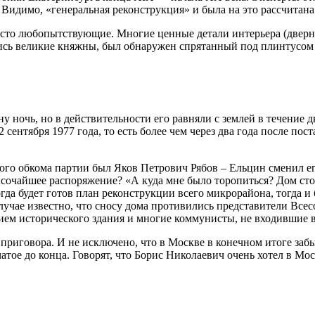
 Видимо, «генеральная реконструкция» и была на это рассчитана
сто любопытствующие. Многие ценные детали интерьера (дверны
лись великие княжны, был обнаружен спрятанный под плинтусом 
у ночь, но в действительности его равняли с землей в течение д
сентября 1977 года, то есть более чем через два года после по
кого обкома партии был Яков Петрович Рябов – Ельцин сменил ег
ысочайшее распоряжение? «А куда мне было торопиться? Дом сто
гда будет готов план реконструкции всего микрорайона, тогда и 
лучае известно, что сносу дома противились представители Все
нием исторического здания и многие коммунисты, не входившие 
приговора. И не исключено, что в Москве в конечном итоге заб
тое до конца. Говорят, что Борис Николаевич очень хотел в Мо