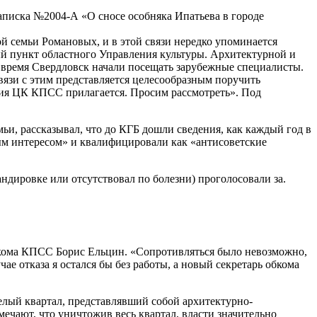
аписка №2004-А «О сносе особняка Ипатьева в городе
 семьи Романовых, и в этой связи нередко упоминается
ный пункт областного Управления культуры. Архитектурной и
е время Свердловск начали посещать зарубежные специалисты.
вязи с этим представляется целесообразным поручить
ния ЦК КПСС прилагается. Просим рассмотреть». Под
и, рассказывал, что до КГБ дошли сведения, как каждый год в
ным интересом» и квалифицировали как «антисоветские
андировке или отсутствовал по болезни) проголосовали за.
бкома КПСС Борис Ельцин. «Сопротивляться было невозможно,
е отказа я остался бы без работы, а новый секретарь обкома
елый квартал, представлявший собой архитектурно-
ечают, что уничтожив весь квартал, власти значительно