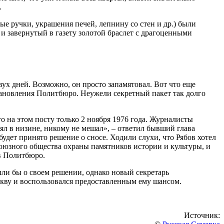
.
е ручки, украшения печей, лепнину со стен и др.) были
и завернутый в газету золотой браслет с драгоценными
вух дней. Возможно, он просто запамятовал. Вот что еще
становления Политбюро. Неужели секретный пакет так долго
о на этом посту только 2 ноября 1976 года. Журналисты
ял в низине, никому не мешал», – ответил бывший глава
будет принято решение о сносе. Ходили слухи, что Рябов хотел
союзного общества охраны памятников истории и культуры, и
в Политбюро.
ыли бы о своем решении, однако новый секретарь
скву и воспользовался предоставленным ему шансом.
Источник: