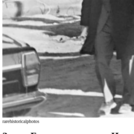
rarehistoricalphotos