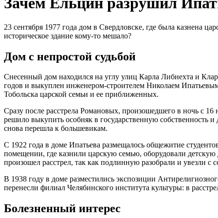
Зачем Ельцин разрушил Ипать
23 сентября 1977 года дом в Свердловске, где была казнена ца
историческое здание кому-то мешало?
Дом с непростой судьбой
Снесенный дом находился на углу улиц Карла Либнехта и Клар
годов и выкуплен инженером-строителем Николаем Ипатьевым в
Тобольска царской семьи и ее приближенных.
Сразу после расстрела Романовых, произошедшего в ночь с 16 н
решило выкупить особняк в государственную собственность и 
снова перешла к большевикам.
С 1922 года в доме Ипатьева размещалось общежитие студентов
помещении, где казнили царскую семью, оборудовали детскую д
произошел расстрел, так как подлинную разобрали и увезли с
В 1938 году в доме разместились экспозиции Антирелигиозного
перенесли филиал Челябинского института культуры: в расстре
Болезненный интерес