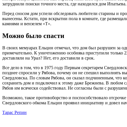
затруднили поиски точного места, где находился дом Ипатьева.
Перед сносом дом успели обследовать любители старины и про
вынесены. Кстати, при вскрытии пола в комнате, где размеща
камнями и вензелем «Т».
Можно было спасти
В своих мемуарах Ельцин отмечал, что дом был разрушен за одн
примечательно. К уничтожению особняка приступили только 22 
доставляли на Урал? Нет, его доставили в срок.
Все дело в том, что в 1975 году Первым секретарем Свердловс
позднее спросили у Рябова, почему он не спешил выполнять в
Свердловска. По словам Рябова, он сказал подчиненным, что ко
сохранить дом и подключил к этому даже Брежнева. В любом с
Рябов им всячески содействовал. Не согласны были с разруше
Возможно, такое противоборство и поспособствовало отсрочке 
Свердловского обкома Ельцин проявил инициативу и довел нача
Тарас Репин