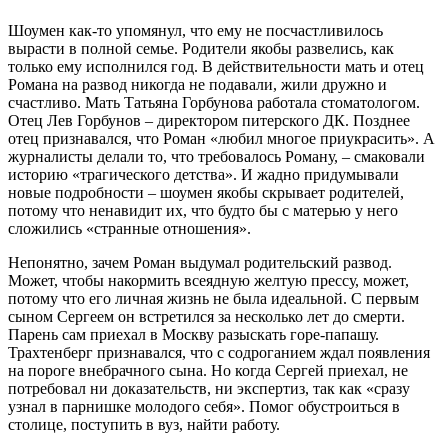
Шоумен как-то упомянул, что ему не посчастливилось
вырасти в полной семье. Родители якобы развелись, как
только ему исполнился год. В действительности мать и отец
Романа на развод никогда не подавали, жили дружно и
счастливо. Мать Татьяна Горбунова работала стоматологом.
Отец Лев Горбунов – директором питерского ДК. Позднее
отец признавался, что Роман «любил многое приукрасить». А
журналисты делали то, что требовалось Роману, – смаковали
историю «трагического детства». И жадно придумывали
новые подробности – шоумен якобы скрывает родителей,
потому что ненавидит их, что будто бы с матерью у него
сложились «странные отношения».
Непонятно, зачем Роман выдумал родительский развод.
Может, чтобы накормить всеядную желтую прессу, может,
потому что его личная жизнь не была идеальной. С первым
сыном Сергеем он встретился за несколько лет до смерти.
Парень сам приехал в Москву разыскать горе-папашу.
Трахтенберг признавался, что с содроганием ждал появления
на пороге внебрачного сына. Но когда Сергей приехал, не
потребовал ни доказательств, ни экспертиз, так как «сразу
узнал в парнишке молодого себя». Помог обустроиться в
столице, поступить в вуз, найти работу.