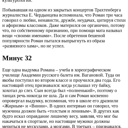
культурологии.
Побывавшая на одном из закрытых концертов Трахтенберга
журналистка Е. Чердынцева вспоминала, что Роман три часа
говорил о любви, ненависти, дружбе, неудачах, цитируя стихи
и афоризмы классиков. Даже матерился он органично, потому
что, по собственному признанию, при помощи мата называл
вещи «своими именами». После обретения бешеной
популярности Роман пытался выпрыгнуть из образа
«развязного хама», но не успел.
Минус 32
Еще одна выдумка Романа – учеба в хореографическом
училище Академии русского балета им. Вагановой. Туда он
якобы поступил во втором классе и проучился два года. Его
настоящий отец признавался: когда услышал эту байку,
хохотал до слез. Сын всегда был «полненький», поэтому о
танцах речь никогда не шла. Да и сам Роман косвенно
опровергал выдумку, вспоминая, что в школе его дразнили
«Жирным» и «Винни». В одних интервью он говорил, что
мужчина должен быть «толстым и ленивым». В других как
будто искал оправдание лишнему весу, заявляя, что мог бы
накачаться в спортзале, но настоящие мужики должны
мериться не мускулами, а мозгами. В третьих – признавался,