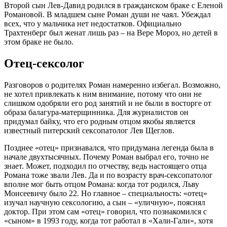
Второй сын Лев-Давид родился в гражданском браке с Еленой
Романовой. В младшем сыне Роман души не чаял. Убеждал
всех, что у мальчика нет недостатков. Официально
Трахтенберг был женат лишь раз – на Вере Мороз, но детей в
этом браке не было.
Отец-сексолог
Разговоров о родителях Роман намеренно избегал. Возможно,
не хотел привлекать к ним внимание, потому что они не
слишком одобряли его род занятий и не были в восторге от
образа балагура-матерщинника. Для журналистов он
придумал байку, что его родным отцом якобы является
известный питерский сексопатолог Лев Щеглов.
Позднее «отец» признавался, что придумана легенда была в
начале двухтысячных. Почему Роман выбрал его, точно не
знает. Может, подходил по отчеству, ведь настоящего отца
Романа тоже звали Лев. Да и по возрасту врач-сексопатолог
вполне мог быть отцом Романа: когда тот родился, Льву
Моисеевичу было 22. Но главное – специальность: «отец»
изучал научную сексологию, а сын – «уличную», пояснял
доктор. При этом сам «отец» говорил, что познакомился с
«сыном» в 1993 году, когда тот работал в «Хали-Гали», хотя