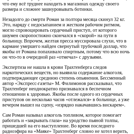
что ему всё труднее находить в магазинах одежду своего
размера и сложнее зашнуровывать ботинки.
Незадолго до смерти Роман за полтора месяца скинул 32 кг.
Это, наряду с недосыпанием и жестким рабочим ритмом,
могло спровоцировать сердечный приступ, от которого
шоумен скоропостижно скончался в «скорой» на пути в
больницу. Впрочем, желтая пресса муссировала слухи, что в
кармане умершего найден свернутый трубочкой доллар, что
якобы от Романа попахивало спиртным, потому что всю ночь
он что-то в очередной раз «отмечал» с друзьями.
Экспертиза не нашла в крови Трахтенберга следов
наркотических веществ, но выявила содержание алкоголя,
подтверждающее среднюю степень опьянения. Бессменный
автор «Экспресс-газеты» М. Филимонов рассказывал, что
Трахтенберг неоднократно признавался в беспечном
отношении к здоровью. Якобы после одного из сердечных
приступов он несколько часов «отлежался» в больнице, а уже
вечером вышел на сцену, «изрядно накачавшись вискарем».
Сам Роман называл алкоголь топливом, которое помогает
работать и «закрывать глаза» на уродство пьяной толпы,
пришедшей на его выступление. Во время последнего
радиоэфира на «Маяке» Трахтенберг словно не хотел верить,