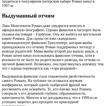
трудиться в популярном питерском кабаре Роман начал в
1997-м.
Выдуманный отчим
Льва Моисеевича Роман даже умудрился вписать в
официальную биографию. Однако фамилия в паспорте была
указана настоящая – Горбунов. Она же выбита на могильном
камне Романа. Для сцены он взял скандально-
провокационную фамилию Трахтенберг, которая якобы
принадлежала его отчиму. Роман поддерживал легенду о
разводе родителей. Мама якобы второй раз вышла замуж, а
Роман затем начал использовать фамилию отчима, хотя в
реальности не было ни родительского развода, ни отчима со
звучной фамилией. Возможно, она приглянулась шоумену тем,
что с идиша переводится как «гора раздумий».
Выдуманная фамилия стала отражением двойственности
самого Романа. На публике он оставался дерзким
конферансье, который одной скабрезной фразой мог
рассмешить или оскорбить. Те, кто близко знал Романа,
говорили о его душевной глубине, образованности,
начитанности. Многие и не догадывались, что в 1999-м он
успешно защитил диссертацию по прикладной