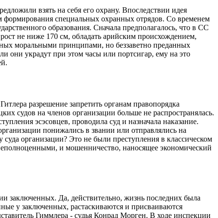
редложили взять на себя его охрану. Впоследствии идея
тем формирования специальных охранных отрядов. Со временем
арственного образования. Сначала предполагалось, что в СС
рост не ниже 170 см, обладать арийским происхождением,
енных моральными принципами, но беззаветно преданных
и они украдут при этом часы или портсигар, ему на это
ей.
 Гитлера разрешение запретить органам правопорядка
их судов на членов организации больше не распространялась.
тупления эсэсовцев, проводила суд и назначала наказание.
организации понижались в звании или отправлялись на
у суда организации? Это не были преступления в классическом
о неполноценными, и мошенничество, наносящее экономический
нии заключенных. Да, действительно, жизнь последних была
анные у заключенных, растаскиваются и присваиваются
ставитель Гиммлера - судья Конрад Морген. В ходе инспекции