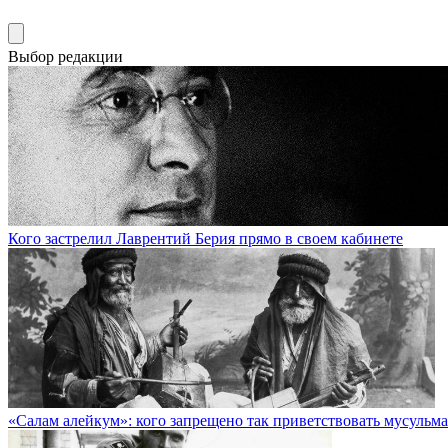
Выбор редакции
Кого застрелил Лаврентий Берия прямо в своем кабинете
«Салам алейкум»: кого запрещено так приветствовать мусульм