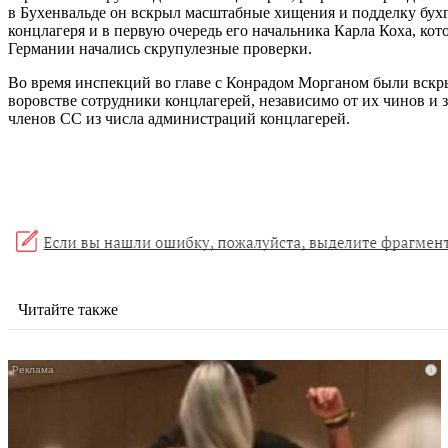
в Бухенвальде он вскрыл масштабные хищения и подделку бухг
концлагеря и в первую очередь его начальника Карла Коха, кот
Германии начались скрупулезные проверки.
Во время инспекций во главе с Конрадом Морганом были вскры
воровстве сотрудники концлагерей, независимо от их чинов и
членов СС из числа администраций концлагерей.
Читайте также
i