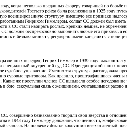
 году, когда несколько преданных фюреру товарищей по борьбе п
руководителей Третьего рейха была реализована в 1925 году пу
ую военизированную структуру, имевшую все признаки надгосуд
азработанным Генрихом Гиммлером, солдат СС должен был иметь 
ости в СС стали набирать рослых, крепких немцев, не обремен
 СС должны беспрекословно выполнять любые его приказы, а есл
нность и безнаказанность, регулярно имели конфликты с полици
 различных передряг, Генрих Гиммлер в 1939 году выхлопотал у
был специальный внутренний суд СС. Юрисдикция обычных немецк
е судебное управление. Именно эта структура расследовала прес
очно суровые приговоры. Как правило, проштрафившиеся члены 
и. Какие же проступки членов СС вызывали особое негодование 
ть в бою, сексуальная связь с женщинами, считавшимися расов
в СС, совершенно безнаказанно творили свои зверства в отноше
Когда в 1943 году Гиммлеру доложили, что ценности, конфисков
ный скандал. На проверку фактов коррупции выехал личный пред