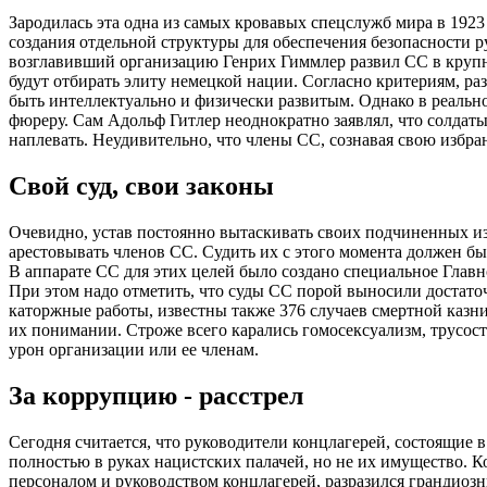
Зародилась эта одна из самых кровавых спецслужб мира в 1923
создания отдельной структуры для обеспечения безопасности 
возглавивший организацию Генрих Гиммлер развил СС в крупн
будут отбирать элиту немецкой нации. Согласно критериям, р
быть интеллектуально и физически развитым. Однако в реальн
фюреру. Сам Адольф Гитлер неоднократно заявлял, что солдаты
наплевать. Неудивительно, что члены СС, сознавая свою избра
Свой суд, свои законы
Очевидно, устав постоянно вытаскивать своих подчиненных из
арестовывать членов СС. Судить их с этого момента должен 
В аппарате СС для этих целей было создано специальное Главно
При этом надо отметить, что суды СС порой выносили достат
каторжные работы, известны также 376 случаев смертной казн
их понимании. Строже всего карались гомосексуализм, трусос
урон организации или ее членам.
За коррупцию - расстрел
Сегодня считается, что руководители концлагерей, состоящие 
полностью в руках нацистских палачей, но не их имущество. 
персоналом и руководством концлагерей, разразился грандиоз