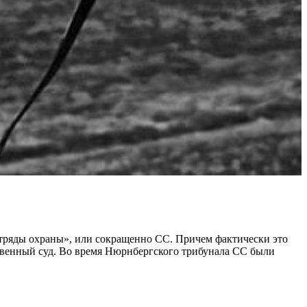
отряды охраны», или сокращенно СС. Причем фактически это
ственный суд. Во время Нюрнбергского трибунала СС были