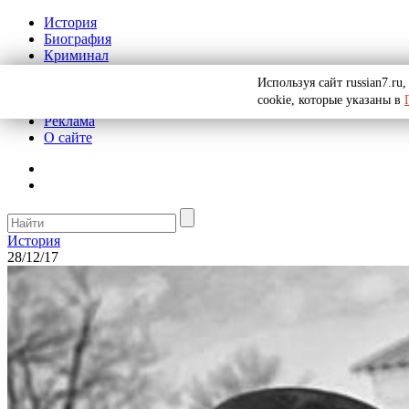
История
Биография
Криминал
СССР
Используя сайт russian7.r
Тайны
cookie, которые указаны в
Рекомендации
Реклама
О сайте
История
28/12/17