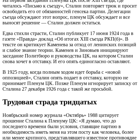
На первом заседании Пленума ЦК после XIII съезда, где
читалось «Письмо к съезду», Сталин повторяет трюк и просит
освободить его от обязанностей генсека партии. Делегации
съезда обсуждают этот вопрос, пленум ЦК обсуждает и все
выносят решение — Сталин должен остаться.
Едва стихли страсти, Сталин публикует 17 июня 1924 года в
газете «Правда» доклад «Об итогах XIII съезда РКП(б)». В
тексте он критикует Каменева за отход от ленинских позиций
и слабое знание теории. Каменев и Зиновьев инициируют
заседание Политбюро и руководства ЦК, на котором Сталин
снова хочет в отставку. И его опять единогласно оставляют.
В 1925 году, когда полным ходом идет борьба с «новой
оппозицией», Сталин опять подает в отставку, которую не
принимает Пленум ЦК. Позже Пленум игнорирует записку от
Сталина 27 декабря 1926 года с такой же просьбой.
Трудовая страда тридцатых
Ноябрьский номер журнала «Октябрь» 1988 цитирует
прошение Сталина к Пленуму ЦК: «Я думаю, что до
последнего времени были условия, ставящие партию в
необходимость иметь меня на этом посту как человека, более
или менее крупного, представлявшего известное противоядие