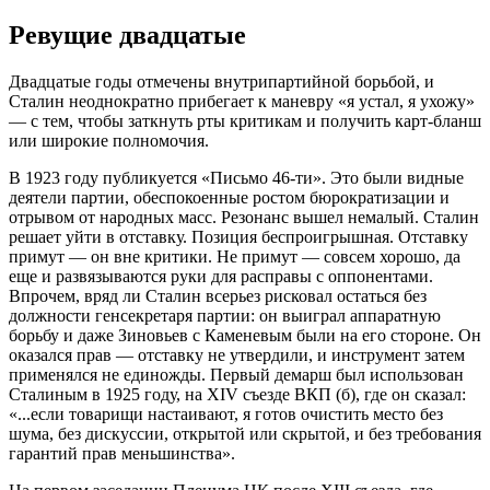
Ревущие двадцатые
Двадцатые годы отмечены внутрипартийной борьбой, и
Сталин неоднократно прибегает к маневру «я устал, я ухожу»
— с тем, чтобы заткнуть рты критикам и получить карт-бланш
или широкие полномочия.
В 1923 году публикуется «Письмо 46-ти». Это были видные
деятели партии, обеспокоенные ростом бюрократизации и
отрывом от народных масс. Резонанс вышел немалый. Сталин
решает уйти в отставку. Позиция беспроигрышная. Отставку
примут — он вне критики. Не примут — совсем хорошо, да
еще и развязываются руки для расправы с оппонентами.
Впрочем, вряд ли Сталин всерьез рисковал остаться без
должности генсекретаря партии: он выиграл аппаратную
борьбу и даже Зиновьев с Каменевым были на его стороне. Он
оказался прав — отставку не утвердили, и инструмент затем
применялся не единожды. Первый демарш был использован
Сталиным в 1925 году, на XIV съезде ВКП (б), где он сказал:
«...если товарищи настаивают, я готов очистить место без
шума, без дискуссии, открытой или скрытой, и без требования
гарантий прав меньшинства».