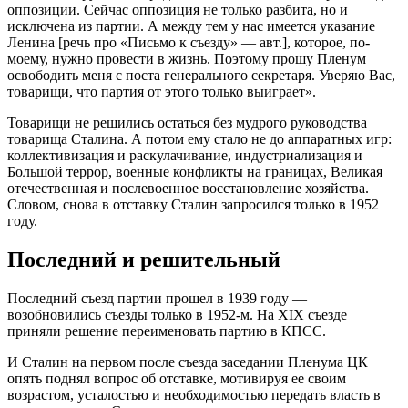
оппозиции. Сейчас оппозиция не только разбита, но и
исключена из партии. А между тем у нас имеется указание
Ленина [речь про «Письмо к съезду» — авт.], которое, по-
моему, нужно провести в жизнь. Поэтому прошу Пленум
освободить меня с поста генерального секретаря. Уверяю Вас,
товарищи, что партия от этого только выиграет».
Товарищи не решились остаться без мудрого руководства
товарища Сталина. А потом ему стало не до аппаратных игр:
коллективизация и раскулачивание, индустриализация и
Большой террор, военные конфликты на границах, Великая
отечественная и послевоенное восстановление хозяйства.
Словом, снова в отставку Сталин запросился только в 1952
году.
Последний и решительный
Последний съезд партии прошел в 1939 году —
возобновились съезды только в 1952-м. На XIX съезде
приняли решение переименовать партию в КПСС.
И Сталин на первом после съезда заседании Пленума ЦК
опять поднял вопрос об отставке, мотивируя ее своим
возрастом, усталостью и необходимостью передать власть в