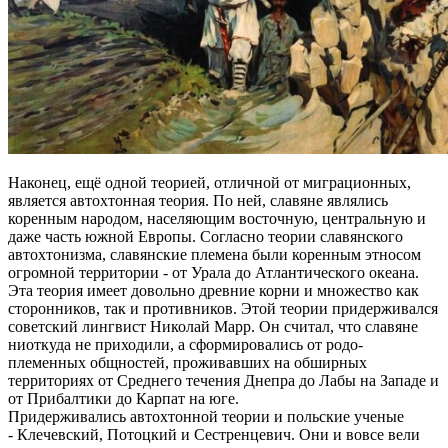
Наконец, ещё одной теорией, отличной от миграционных,
является автохтонная теория. По ней, славяне являлись
коренным народом, населяющим восточную, центральную и
даже часть южной Европы. Согласно теории славянского
автохтонизма, славянские племена были коренным этносом
огромной территории - от Урала до Атлантического океана.
Эта теория имеет довольно древние корни и множество как
сторонников, так и противников. Этой теории придерживался
советский лингвист Николай Марр. Он считал, что славяне
ниоткуда не приходили, а сформировались от родо-
племенных общностей, проживавших на обширных
территориях от Среднего течения Днепра до Лабы на Западе и
от Прибалтики до Карпат на юге.
Придерживались автохтонной теории и польские ученые
- Клечевский, Потоцкий и Сестренцевич. Они и вовсе вели