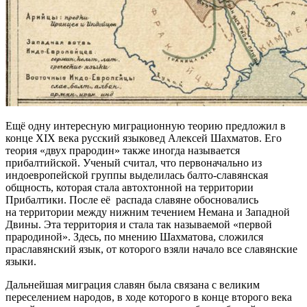
Ещё одну интересную миграционную теорию предложил в
конце XIX века русский языковед Алексей Шахматов. Его
теория «двух прародин» также иногда называется
прибалтийской. Ученый считал, что первоначально из
индоевропейской группы выделилась балто-славянская
общность, которая стала автохтонной на территории
Прибалтики. После её распада славяне обосновались
на территории между нижним течением Немана и Западной
Двины. Эта территория и стала так называемой «первой
прародиной». Здесь, по мнению Шахматова, сложился
праславянский язык, от которого взяли начало все славянские
языки.
Дальнейшая миграция славян была связана с великим
переселением народов, в ходе которого в конце второго века