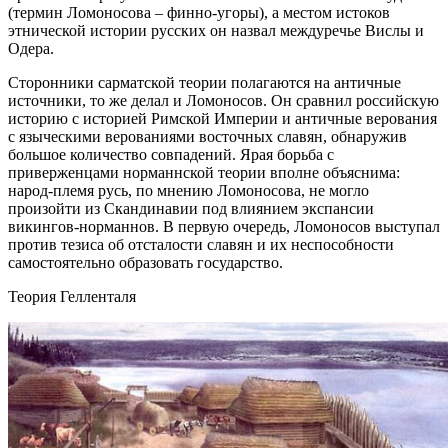
(термин Ломоносова – финно-угоры), а местом истоков
этнической истории русских он назвал междуречье Вислы и
Одера.
Сторонники сарматской теории полагаются на античные
источники, то же делал и Ломоносов. Он сравнил российскую
историю с историей Римской Империи и античные верования
с языческими верованиями восточных славян, обнаружив
большое количество совпадений. Ярая борьба с
приверженцами норманнской теории вполне объяснима:
народ-племя русь, по мнению Ломоносова, не могло
произойти из Скандинавии под влиянием экспансии
викингов-норманнов. В первую очередь, Ломоносов выступал
против тезиса об отсталости славян и их неспособности
самостоятельно образовать государство.
Теория Гелленталя