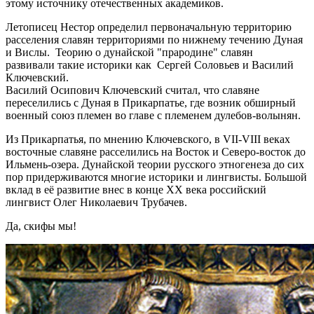
этому источнику отечественных академиков.
Летописец Нестор определил первоначальную территорию
расселения славян территориями по нижнему течению Дуная
и Вислы. Теорию о дунайской "прародине" славян
развивали такие историки как Сергей Соловьев и Василий
Ключевский.
Василий Осипович Ключевский считал, что славяне
переселились с Дуная в Прикарпатье, где возник обширный
военный союз племен во главе с племенем дулебов-волынян.
Из Прикарпатья, по мнению Ключевского, в VII-VIII веках
восточные славяне расселились на Восток и Северо-восток до
Ильмень-озера. Дунайской теории русского этногенеза до сих
пор придерживаются многие историки и лингвисты. Большой
вклад в её развитие внес в конце XX века российский
лингвист Олег Николаевич Трубачев.
Да, скифы мы!