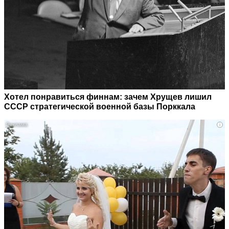
Хотел понравиться финнам: зачем Хрущев лишил
СССР стратегической военной базы Порккала
i