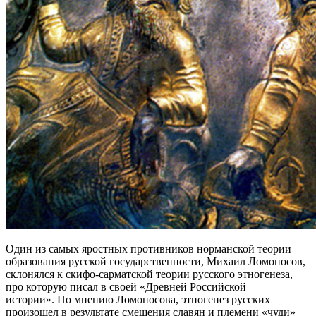
Один из самых яростных противников норманской теории
образования русской государственности, Михаил Ломоносов,
склонялся к скифо-сарматской теории русского этногенеза,
про которую писал в своей «Древней Российской
истории». По мнению Ломоносова, этногенез русских
произошел в результате смешения славян и племени «чуди»