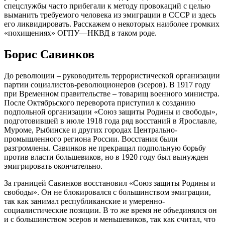
спецслужбы часто прибегали к методу провокаций с целью
выманить требуемого человека из эмиграции в СССР и здесь
его ликвидировать. Расскажем о некоторых наиболее громких
«похищениях» ОГПУ—НКВД в таком роде.
Борис Савинков
До революции – руководитель террористической организации
партии социалистов-революционеров (эсеров). В 1917 году
при Временном правительстве – товарищ военного министра.
После Октябрьского переворота приступил к созданию
подпольной организации «Союз защиты Родины и свободы»,
подготовившей в июле 1918 года ряд восстаний в Ярославле,
Муроме, Рыбинске и других городах Центрально-
промышленного региона России. Восстания были
разгромлены. Савинков не прекращал подпольную борьбу
против власти большевиков, но в 1920 году был вынужден
эмигрировать окончательно.
За границей Савинков восстановил «Союз защиты Родины и
свободы». Он не блокировался с большинством эмиграции,
так как занимал республиканские и умеренно-
социалистические позиции. В то же время не объединялся он
и с большинством эсеров и меньшевиков, так как считал, что