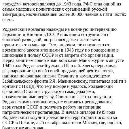
«вождём» которой являлся до 1943 года. РФС стал одной из
самых массовых политических организаций русской
эмиграции, насчитывавшей более 30 000 членов в пяти частях
света.
Родзаевский возлагал надежды на военную интервенцию
Германии и Японии в СССР и активно сотрудничал с
японской разведкой, встречался даже с деятелями
правительства микадо. Это, впрочем, не спасло его от
временного ареста японцами в 1943 году по подозрению в
шпионаже в пользу СССР и от запрета его организации.
Перед занятием советскими войсками Маньчжурии в августе
1945 года Родзаевский уехал в Шанхай. Здесь, переживая
разочарование во всей своей предыдущей деятельности,
написал покаянные письма Сталину и командующему
Забайкальского фронта Р.Я. Малиновскому, попытался войти в
контакт с НКВД, что ему вскоре и удалось. Родзаевский
сравнивал Сталина с русскими самодержцами,
возвеличившими державу. Советские агенты посулили
Родзаевскому возможность, не опасаясь преследования,
вернуться в СССР и получить работу на поприще
патриотической пропаганды. В начале октября 1945 года
Родзаевский получил убежище на территории посольства
СССР в Пекине, а 25 октября вылетел в Москву, где, однако,
был тут же арестован.