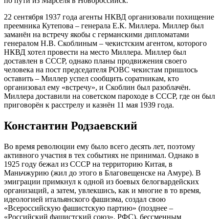
по пути из Марселя в Новороссийск.
22 сентября 1937 года агенты НКВД организовали похищение
преемника Кутепова – генерала Е.К. Миллера. Миллер был
заманён на встречу якобы с германскими дипломатами
генералом Н.В. Скоблиным – чекистским агентом, которого
НКВД хотел провести на место Миллера. Миллер был
доставлен в СССР, однако планы продвижения своего
человека на пост председателя РОВС чекистам пришлось
оставить – Миллер успел сообщить соратникам, кто
организовал ему «встречу», и Скоблин был разоблачён.
Миллера доставили на советском пароходе в СССР, где он был
приговорён к расстрелу и казнён 11 мая 1939 года.
Константин Родзаевский
Во время революции ему было всего десять лет, поэтому
активного участия в тех событиях не принимал. Однако в
1925 году бежал из СССР на территорию Китая, в
Маньчжурию (жил до этого в Благовещенске на Амуре). В
эмиграции примкнул к одной из боевых белогвардейских
организаций, а затем, увлекшись, как и многие в то время,
идеологией итальянского фашизма, создал свою
«Всероссийскую фашистскую партию» (позднее –
«Российский фашистский союз», РФС), бессменным