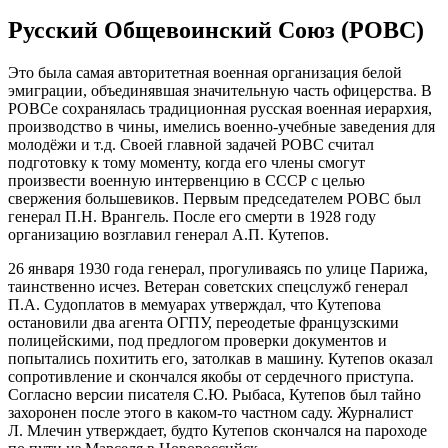
Русский Общевоинский Союз (РОВС)
Это была самая авторитетная военная организация белой
эмиграции, объединявшая значительную часть офицерства. В
РОВСе сохранялась традиционная русская военная иерархия,
производство в чины, имелись военно-учебные заведения для
молодёжи и т.д. Своей главной задачей РОВС считал
подготовку к тому моменту, когда его члены смогут
произвести военную интервенцию в СССР с целью
свержения большевиков. Первым председателем РОВС был
генерал П.Н. Врангель. После его смерти в 1928 году
организацию возглавил генерал А.П. Кутепов.
26 января 1930 года генерал, прогуливаясь по улице Парижа,
таинственно исчез. Ветеран советских спецслужб генерал
П.А. Судоплатов в мемуарах утверждал, что Кутепова
остановили два агента ОГПУ, переодетые французскими
полицейскими, под предлогом проверки документов и
попытались похитить его, затолкав в машину. Кутепов оказал
сопротивление и скончался якобы от сердечного приступа.
Согласно версии писателя С.Ю. Рыбаса, Кутепов был тайно
захоронен после этого в каком-то частном саду. Журналист
Л. Млечин утверждает, будто Кутепов скончался на пароходе