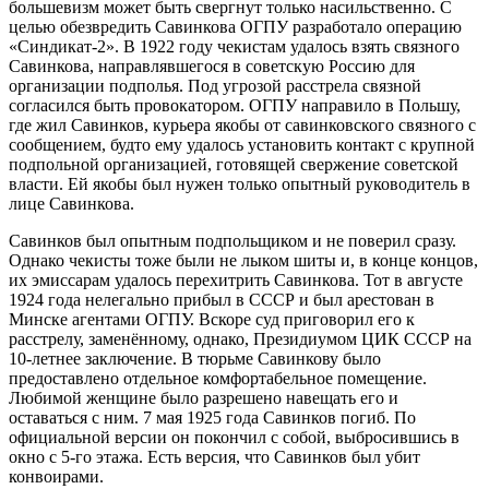
большевизм может быть свергнут только насильственно. С
целью обезвредить Савинкова ОГПУ разработало операцию
«Синдикат-2». В 1922 году чекистам удалось взять связного
Савинкова, направлявшегося в советскую Россию для
организации подполья. Под угрозой расстрела связной
согласился быть провокатором. ОГПУ направило в Польшу,
где жил Савинков, курьера якобы от савинковского связного с
сообщением, будто ему удалось установить контакт с крупной
подпольной организацией, готовящей свержение советской
власти. Ей якобы был нужен только опытный руководитель в
лице Савинкова.
Савинков был опытным подпольщиком и не поверил сразу.
Однако чекисты тоже были не лыком шиты и, в конце концов,
их эмиссарам удалось перехитрить Савинкова. Тот в августе
1924 года нелегально прибыл в СССР и был арестован в
Минске агентами ОГПУ. Вскоре суд приговорил его к
расстрелу, заменённому, однако, Президиумом ЦИК СССР на
10-летнее заключение. В тюрьме Савинкову было
предоставлено отдельное комфортабельное помещение.
Любимой женщине было разрешено навещать его и
оставаться с ним. 7 мая 1925 года Савинков погиб. По
официальной версии он покончил с собой, выбросившись в
окно с 5-го этажа. Есть версия, что Савинков был убит
конвоирами.