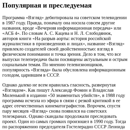
Популярная и преследуемая
Программа «Взгляд» дебютировала на советском телевидении
в 1987 году. Правда, поначалу она носила совсем другие
названия, вроде «Вечерняя информационная передача» или
«АСБ 4». По словам А. С. Кацева и Н. Л. Слободянюк,
авторов книги «На разрыв аорты: история российской
журналистики в произведениях и лицах», название «Взгляд»
привлекло создателей своей двойственностью: взгляд в
физическом понимании и точка зрения. Дело в том, что все
выпуски телепередачи были посвящены актуальным и острым
социальным темам. По мнению телевизионщиков,
популярность «Взгляда» была обусловлена информационным
голодом, царившим в СССР.
Однако далеко не всем нравилась гласность, развернутая
«Взглядом». Как пишут Александр Фомин и Владислав
Миленький в издании «50 знаменитых убийств», в 1988 году
программа исчезла из эфира в связи с резкой критикой в ее
адрес отечественных кинематографистов. Впрочем, спустя
пару месяцев «Взгляд» снова появился на советских
телеэкранах. Однако скандалы продолжали преследовать
проект. Один из самых громких произошел в 1990 году. Тогда
по распоряжению председателя Гостелерадио СССР Леонида