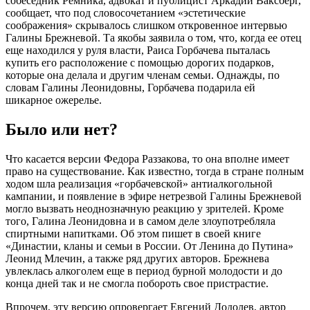
собеседник Ремника, адвокат и публицист Аркадий Ваксберг,
сообщает, что под словосочетанием «эстетические
соображения» скрывалось слишком откровенное интервью
Галины Брежневой. Та якобы заявила о том, что, когда ее отец
еще находился у руля власти, Раиса Горбачева пыталась
купить его расположение с помощью дорогих подарков,
которые она делала и другим членам семьи. Однажды, по
словам Галины Леонидовны, Горбачева подарила ей
шикарное ожерелье.
Было или нет?
Что касается версии Федора Раззакова, то она вполне имеет
право на существование. Как известно, тогда в стране полным
ходом шла реализация «горбачевской» антиалкогольной
кампании, и появление в эфире нетрезвой Галины Брежневой
могло вызвать неоднозначную реакцию у зрителей. Кроме
того, Галина Леонидовна и в самом деле злоупотребляла
спиртными напитками. Об этом пишет в своей книге
«Династии, кланы и семьи в России. От Ленина до Путина»
Леонид Млечин, а также ряд других авторов. Брежнева
увлеклась алкоголем еще в период бурной молодости и до
конца дней так и не смогла побороть свое пристрастие.
Впрочем, эту версию опровергает Евгений Додолев, автор