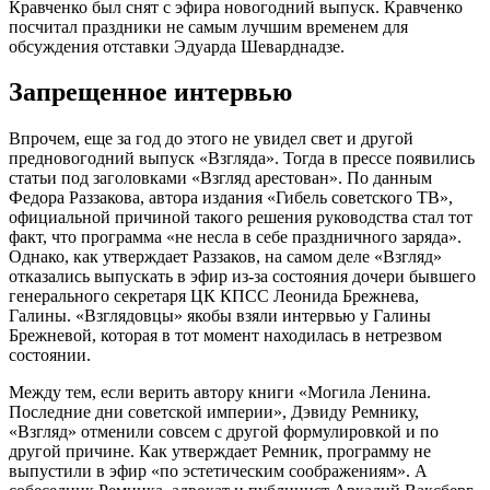
Кравченко был снят с эфира новогодний выпуск. Кравченко
посчитал праздники не самым лучшим временем для
обсуждения отставки Эдуарда Шеварднадзе.
Запрещенное интервью
Впрочем, еще за год до этого не увидел свет и другой
предновогодний выпуск «Взгляда». Тогда в прессе появились
статьи под заголовками «Взгляд арестован». По данным
Федора Раззакова, автора издания «Гибель советского ТВ»,
официальной причиной такого решения руководства стал тот
факт, что программа «не несла в себе праздничного заряда».
Однако, как утверждает Раззаков, на самом деле «Взгляд»
отказались выпускать в эфир из-за состояния дочери бывшего
генерального секретаря ЦК КПСС Леонида Брежнева,
Галины. «Взглядовцы» якобы взяли интервью у Галины
Брежневой, которая в тот момент находилась в нетрезвом
состоянии.
Между тем, если верить автору книги «Могила Ленина.
Последние дни советской империи», Дэвиду Ремнику,
«Взгляд» отменили совсем с другой формулировкой и по
другой причине. Как утверждает Ремник, программу не
выпустили в эфир «по эстетическим соображениям». А