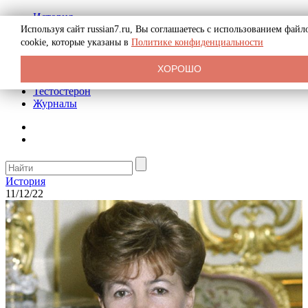
История
Биография
Используя сайт russian7.ru, Вы соглашаетесь с использованием файл
Криминал
cookie, которые указаны в
Политике конфиденциальности
Реклама на сайте
О сайте
ХОРОШО
Рекомендательные статьи
Тестостерон
Журналы
История
11/12/22