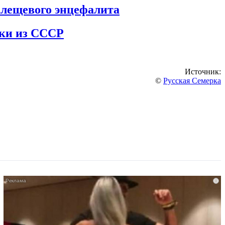
клещевого энцефалита
нки из СССР
Источник:
©
Русская Семерка
i