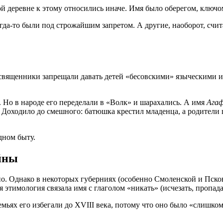
й деревне к этому относились иначе. Имя было оберегом, ключом
огда-то были под строжайшим запретом. А другие, наоборот, сч
 священники запрещали давать детей «бесовскими» языческими и
. Но в народе его переделали в «Волк» и шарахались. А имя
Агаф
 Доходило до смешного: батюшка крестил младенца, а родители 
дном быту.
йны
но. Однако в некоторых губерниях (особенно Смоленской и Пско
я этимология связала имя с глаголом «никать» (исчезать, пропад
семьях его избегали до XVIII века, потому что оно было «слишк