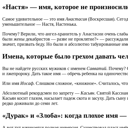
«Настя» — имя, которое не произносил
Самое удивительное — это имя
Анастасия
(Воскресшая). Сегод
уменьшительное — Настя, Настенька.
Почему? Верили, что ангел-хранитель у Анастасии очень слабы
были жены декабристов — разве не проклятие?» — рассуждали 
значит, призвать беду.
Но были и абсолютно табуированные им
Имена, которые было грехом давать че
Вы не найдете русских мужиков с именем
Савватий
. Почему?
и лжепророку. Дать такое имя — обречь ребенка на одиночество
Или имя
Иосаф
. Слишком сложное, «книжное». Считалось, что
Абсолютный рекордсмен по запрету —
Касьян
. Святой Кассиа
Касьян косит глазом, насылает падеж скота и засуху. Дать сын
редко доживали до семи лет.
«Дурак» и «Злоба»: когда плохое имя 
А вот тут начинается полная инверсия. Существовал пласт имён