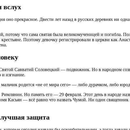
и вслух
ня оно прекрасное. Двести лет назад в русских деревнях ни одн
й, потому что сама святая была великомученицей и погибла. По
крестьяне. Поэтому девочку регистрировали в церкви как Анас
ена.
ловеку
 Святой Савватий Соловецкий — подвижник. Но в народном соз
 и изгнание.
 мальчик родится «не от мира сего» — либо дурачком, либо юро
н Римлянин. Но память его — 29 февраля. Этот день в народе н
у имя Касьян — всё равно что назвать Чумой. Ни один священник н
— лучшая защита
, которые сегодня назвали бы оскорбительными, а тогда давали 