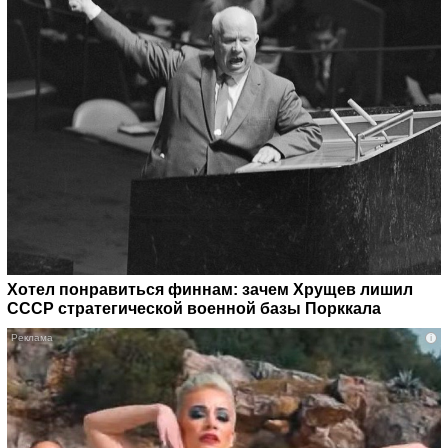
Хотел понравиться финнам: зачем Хрущев лишил
СССР стратегической военной базы Порккала
i