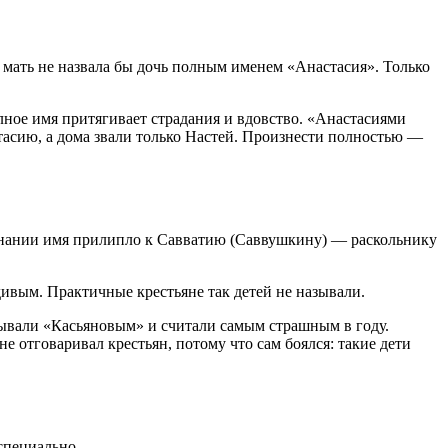
а мать не назвала бы дочь полным именем «Анастасия». Только
лное имя притягивает страдания и вдовство. «Анастасиями
тасию, а дома звали только Настей. Произнести полностью —
нании имя прилипло к Савватию (Саввушкину) — раскольнику
дивым. Практичные крестьяне так детей не называли.
азывали «Касьяновым» и считали самым страшным в году.
е отговаривал крестьян, потому что сам боялся: такие дети
специально.