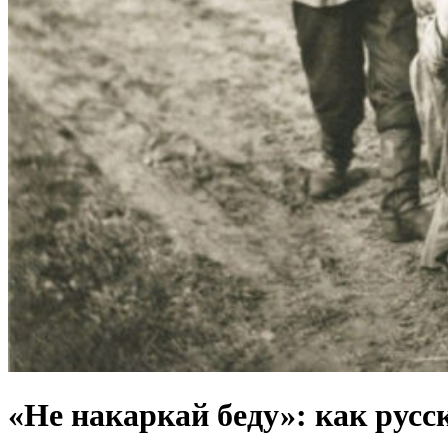
«Не накаркай беду»: как русс