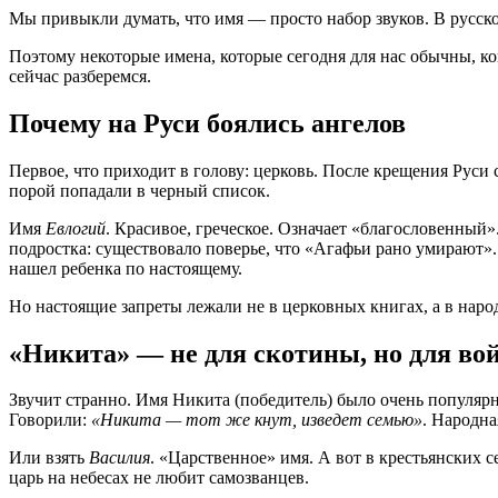
Мы привыкли думать, что имя — просто набор звуков. В русско
Поэтому некоторые имена, которые сегодня для нас обычны, к
сейчас разберемся.
Почему на Руси боялись ангелов
Первое, что приходит в голову: церковь. После крещения Руси
порой попадали в черный список.
Имя
Евлогий
. Красивое, греческое. Означает «благословенный»
подростка: существовало поверье, что «Агафьи рано умирают».
нашел ребенка по настоящему.
Но настоящие запреты лежали не в церковных книгах, а в наро
«Никита» — не для скотины, но для во
Звучит странно. Имя Никита (победитель) было очень популяр
Говорили:
«Никита — тот же кнут, изведет семью»
. Народна
Или взять
Василия
. «Царственное» имя. А вот в крестьянских 
царь на небесах не любит самозванцев.