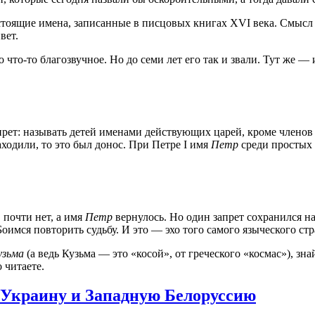
астоящие имена, записанные в писцовых книгах XVI века. Смысл 
вет.
то-то благозвучное. Но до семи лет его так и звали. Тут же —
рет: называть детей именами действующих царей, кроме членов 
аходили, то это был донос. При Петре I имя
Петр
среди простых
 почти нет, а имя
Петр
вернулось. Но один запрет сохранился на
оимся повторить судьбу. И это — эхо того самого языческого ст
узьма
(а ведь Кузьма — это «косой», от греческого «космас»), зн
 читаете.
Украину и Западную Белоруссию