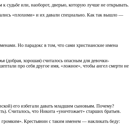
 к судьбе или, наоборот, дверью, которую лучше не открывать.
итались «плохими» и их давали специально. Как так вышло —
менами. Но парадокс в том, что сами христианские имена
ья
(добрая, хорошая) считалось опасным для девочки-
шептали про себя другое имя, «ложное», чтобы ангел смерти не
вской) его избегали давать младшим сыновьям. Почему?
ать). Считалось, что Никита «уничтожает» старших братьев.
ом громким». Крестьянин с таким именем — накликать беду: