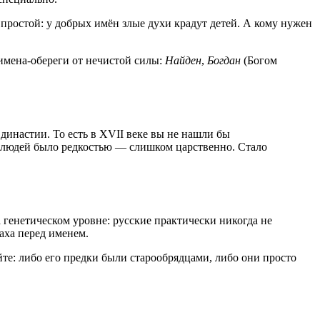
простой: у добрых имён злые духи крадут детей. А кому нужен
 имена-обереги от нечистой силы:
Найден
,
Богдан
(Богом
династии. То есть в XVII веке вы не нашли бы
 людей было редкостью — слишком царственно. Стало
 генетическом уровне: русские практически никогда не
раха перед именем.
айте: либо его предки были старообрядцами, либо они просто