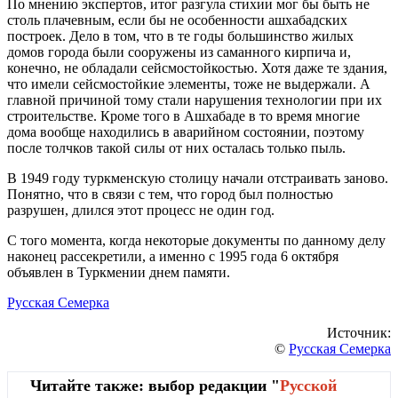
По мнению экспертов, итог разгула стихии мог бы быть не
столь плачевным, если бы не особенности ашхабадских
построек. Дело в том, что в те годы большинство жилых
домов города были сооружены из саманного кирпича и,
конечно, не обладали сейсмостойкостью. Хотя даже те здания,
что имели сейсмостойкие элементы, тоже не выдержали. А
главной причиной тому стали нарушения технологии при их
строительстве. Кроме того в Ашхабаде в то время многие
дома вообще находились в аварийном состоянии, поэтому
после толчков такой силы от них осталась только пыль.
В 1949 году туркменскую столицу начали отстраивать заново.
Понятно, что в связи с тем, что город был полностью
разрушен, длился этот процесс не один год.
С того момента, когда некоторые документы по данному делу
наконец рассекретили, а именно с 1995 года 6 октября
объявлен в Туркмении днем памяти.
Русская Семерка
Источник:
©
Русская Семерка
Читайте также: выбор редакции "
Русской