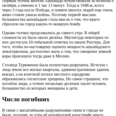
Первый толчок жители Ашхабада почувствовали за полночь 6
октября, а именно в 1 час 13 минут. Тогда в 1948-м, всего
через 3 года после Победы, в памяти многих людей еще очень
живо стояли ужасы войны. Поэтому первой мыслью
большинства ашхабадцев стала мысль о том, что враги
сбросили на город какую-то мощную бомбу.
Однако толчки продолжались до самого утра. В общей
сложности их было около десятка. Магнитуда некоторых из
них достигала 10-тибальной отметки по шкале Рихтера. Для
того, чтобы по-настоящему оценить мощность ашхабадского
землетрясения, достаточно знать о том, что смещение земной
коры произошло тогда даже в Москве.
Столица Туркмении была полностью разрушена. Исчезли с
лица земли все жилые кварталы, административные здания,
вокзал, а на взлетной полосе местного аэродрома
образовались гигантские трещины. Но самое страшное, что
погибли люди, а точнее несколько десятков тысяч человек,
большинство из которых женщины и дети.
Число погибших
В связи с масштабными разрушениями связи в городе не
было, поэтому до утра об ашхабадской катастрофе никто,