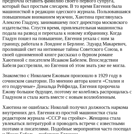
предпочла оставить фамилию своего первого супруга,
который был простым слесарем. В то время Евгения была
машинисткой в редакции одесского журнала. Пользовавшаяся
повышенным вниманием мужчин, Хаютина приглянулась
Алексею Гладуну, занимавшему пост директора московского
издательства. Спустя время, привлекательная машинистка
подала на развод и переехала к новому избраннику. Когда
Гладун пошел на повышение, Евгения уехала с ним за
границу, работала в Лондоне и Берлине. Эдуард Макаревич,
проливший свет на интимные тайны Советского Союза, в
своей одноименной книге рассказал о бурном романе
Хаютиной с писателем Исааком Бабелем. Впоследствии
Бабеля расстреляли, но Евгения об этом знать уже не могла.
Знакомство с Николаем Ежовым произошло в 1929 году в
сочинском санатории. По мнению автора книги «Сталин и
его подручные» Дональда Рейфилда, Евгения пророчила
Ежову большое будущее, поэтому не колеблясь распрощалась с
Гладуном и стала жить вместе с новым возлюбленным.
Хаютина не ошиблась: Николай получил должность наркома
внутренних дел. Евгения из простой машинистки стала
редактором журнала «СССР на стройке». Женщина стала
увлекаться литературой и проводить встречи с известными
поэтами и писателями. Подобные мероприятия часто посещал