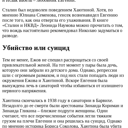
и Исаак Бабель – любовник Евгении.
Сталин был недоволен поведением Хаютиной. Хотя, по
мнению Юлиана Семенова, генсек возненавидел Евгению
после того, как она отвергла его ухаживания. В книге
«Сталин и НКВД» Леонида Наумова можно прочитать о том,
что вождь настоятельно рекомендовал Николаю задуматься о
разводе.
Убийство или суицид
Тем не менее, Ежов не спешил распрощаться со своей
привлекательной женой. На тот момент у пары была дочь,
которую они забрали из детского дома. Однако, репрессии
шли с огромным размахом, и под них стали попадать люди из
окружения Ежова и Хаютиной. Вскоре Евгения была
вынуждена лечь в санаторий чтобы избавиться от излишнего
нервного напряжения.
Хаютина скончалась в 1938 году в санатории в Барвихе.
Незадолго до ее смерти были арестованы Зинаида Кориман и
Зинаида Гликина – близкие подруги женщины. Одни
считают, что все перечисленные события легли тяжким
грузом на плечи Евгении и она решилась на суицид. Однако
по мнению историка Бориса Соколова, Хаютина была убита