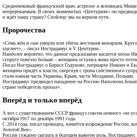
Средневековый французский врач, астролог и ясновидец Мишель
непререкаемым. В своих знаменитых «Центуриях» он предвидел
и ждёт нашу страну? Спойлер: мы на верном пути.
Пророчества
«Семь жён и сын умерли или убиты жестоким монархом. Кругом 
уцелеет», – писал Нострадамус в V Центурии.
Наиболее вероятно, что данное предсказание касается эпохи Ив
супруге повезло больше – женщина осталась жива просто потом
Писал Нострадамус о Борисе Годунове, патриархе Никоне и Ека
женщина придёт к власти, свергнув с трона собственного супр
стали южная часть Украины, Крым, части Молдавии, Польши.
Нострадамус предвидел нападение на Россию Наполеона Бонапа
стране победитель пропал».
Вперёд и только вперёд
А вот с существованием СССР француз совсем немного «не угад
октября 1917 по декабрь 1991 года.
С 2014 года, писал провидец, начнётся возрождение России, ко
Золотой Век».
России суждено сыграть в будущем важную роль. Нострадамус 