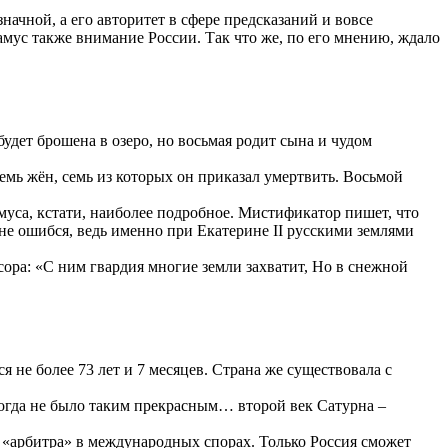
ачной, а его авторитет в сфере предсказаний и вовсе
мус также внимание России. Так что же, по его мнению, ждало
дет брошена в озеро, но восьмая родит сына и чудом
семь жён, семь из которых он приказал умертвить. Восьмой
муса, кстати, наиболее подробное. Мистификатор пишет, что
не ошибся, ведь именно при Екатерине II русскими землями
ора: «С ним гвардия многие земли захватит, Но в снежной
 не более 73 лет и 7 месяцев. Страна же существовала с
икогда не было таким прекрасным… второй век Сатурна –
 «арбитра» в международных спорах. Только Россия сможет