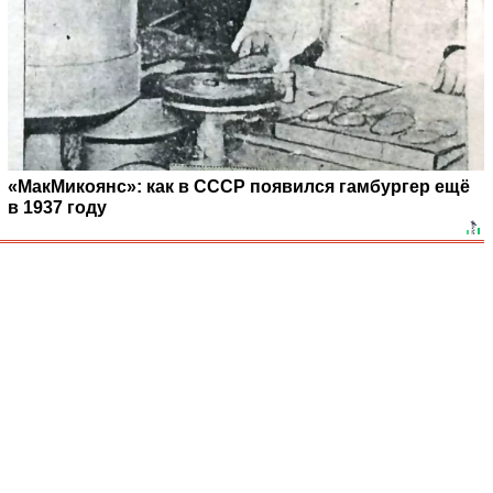
«МакМикоянс»: как в СССР появился гамбургер ещё
в 1937 году