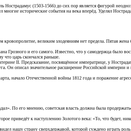
 Нострадамус (1503-1566) до сих пор является фигурой неоднозн
 многие исторические события на века вперёд. Уделял Нострада
кровопролитие, великим злодеяниям нет предела. Пятая жена бу
ана Грозного и его самого. Известно, что у самодержца было во
у что царь скончался раньше.
терине II. Предсказание, посвящённое императрице, у Нострада
уга. Он описал значительное расширение Российской империи и 
рта, начало Отечественной войны 1812 года и поражение агресс
ал». По его мнению, советская власть должна была продержаться
торое приведёт к наступлению Золотого века: «То, что будет, н
видел нашу страну сверхдержавой, которой суждено играть роль