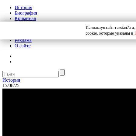
История
Биография
Криминал
СССР
Используя сайт russian7.r
Тайны
cookie, которые указаны в
Рекомендации
Реклама
О сайте
История
15/06/25