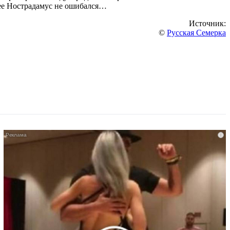
нее Нострадамус не ошибался…
Источник:
©
Русская Семерка
i