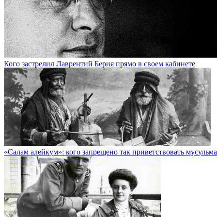
Кого застрелил Лаврентий Берия прямо в своем кабинете
«Салам алейкум»: кого запрещено так приветствовать мусульм