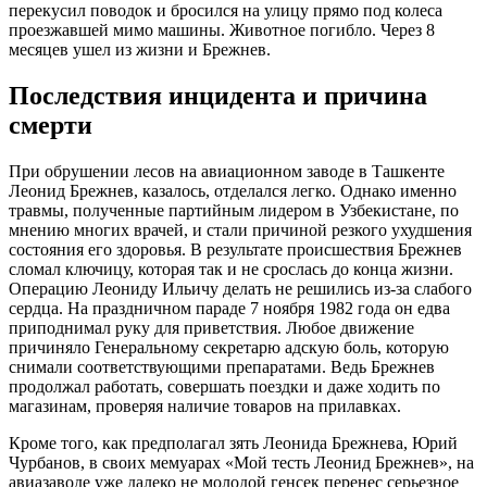
перекусил поводок и бросился на улицу прямо под колеса
проезжавшей мимо машины. Животное погибло. Через 8
месяцев ушел из жизни и Брежнев.
Последствия инцидента и причина
смерти
При обрушении лесов на авиационном заводе в Ташкенте
Леонид Брежнев, казалось, отделался легко. Однако именно
травмы, полученные партийным лидером в Узбекистане, по
мнению многих врачей, и стали причиной резкого ухудшения
состояния его здоровья. В результате происшествия Брежнев
сломал ключицу, которая так и не срослась до конца жизни.
Операцию Леониду Ильичу делать не решились из-за слабого
сердца. На праздничном параде 7 ноября 1982 года он едва
приподнимал руку для приветствия. Любое движение
причиняло Генеральному секретарю адскую боль, которую
снимали соответствующими препаратами. Ведь Брежнев
продолжал работать, совершать поездки и даже ходить по
магазинам, проверяя наличие товаров на прилавках.
Кроме того, как предполагал зять Леонида Брежнева, Юрий
Чурбанов, в своих мемуарах «Мой тесть Леонид Брежнев», на
авиазаводе уже далеко не молодой генсек перенес серьезное