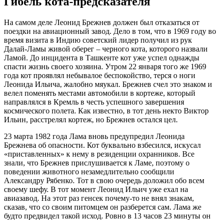
Гибель кота-предсказателя
На самом деле Леонид Брежнев должен был отказаться от
поездки на авиационный завод. Дело в том, что в 1969 году во
время визита в Индию советский лидер получил из рук
Далай-Ламы живой оберег – черного кота, которого назвали
Ламой. До инцидента в Ташкенте кот уже успел однажды
спасти жизнь своего хозяина. Утром 22 января того же 1969
года кот проявлял небывалое беспокойство, терся о ноги
Леонида Ильича, жалобно мяукал. Брежнев счел это знаком и
велел поменять местами автомобили в кортеже, который
направлялся в Кремль в честь успешного завершения
космического полета. Как известно, в тот день некто Виктор
Ильин, расстрелял кортеж, но Брежнев остался цел.
23 марта 1982 года Лама вновь предупредил Леонида
Брежнева об опасности. Кот буквально взбесился, искусал
«приставленных» к нему в резиденции охранников. Все
знали, что Брежнев прислушивается к Ламе, поэтому о
поведении животного незамедлительно сообщили
Александру Рябенко. Тот в свою очередь доложил обо всем
своему шефу. В тот момент Леонид Ильич уже ехал на
авиазавод. На этот раз генсек почему-то не внял знакам,
сказав, что со своим питомцем он разберется сам. Лама же
будто предвидел такой исход. Ровно в 13 часов 23 минуты он