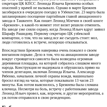
секретаря ЦК КПСС Леонида Ильича Брежнева особых
опасений у врачей не вызывало. Однако в марте Брежнев
засобирался в очередную поездку в Узбекистан. 23 марта была
запланировано посещение партийным главой авиационного
завода в Ташкенте. Как пишет Леонид Млечин в своей книге
«Брежнев», в какой-то момент этот визит решили отменить.
На заводе уже сняли охрану, когда Леонид Ильич вдруг заявил
Шарафу Рашидову, Первому секретарю ЦК узбекской
компартии, о том, что на завод все же съездить стоит: мол,
люди готовились к встрече, нехорошо отказываться.
Впоследствии Брежнев наверняка очень пожалел о своем
внезапном порыве. Дело в том, что на авиационном заводе
вокруг строящегося самолета была возведена огромная
деревянная площадка, на которой собралось слишком много
народа. Конструкция не выдержала и обрушилась прямо на
членов делегации, включая Леонида Ильича. Александр
Рябенко, начальник личной охраны вождя, машинально
бросил взгляд на часы, которые показывали 13 часов 23
минуты. Как потом выяснилось, у Брежнева была сломана
ключица. Несмотря на боль, встречу с работниками завода
Леонид Ильич провел, как, впрочем, и другие мероприятия, а
уж потом отправился в свою резиденцию.