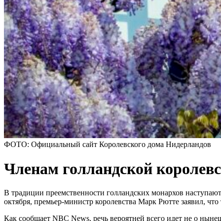
ФОТО: Официальный сайт Королевского дома Нидерландов
Членам голландской королевс
В традиции преемственности голландских монархов наступают н
октября, премьер-министр королевства Марк Рютте заявил, что
Как сообщает NBC News, речь вероятней всего идет не о ныне