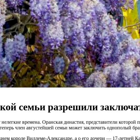
кой семьи разрешили заключа
елегкие времена. Оранская династия, представители которой пр
 теперь член августейшей семьи может заключить однополый брак
шнем короле Виллеме-Александре, а о его дочери — 17-летней К