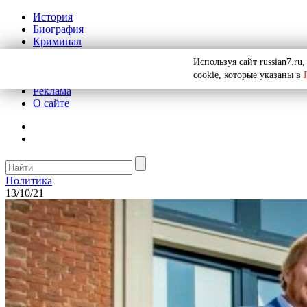
История
Биография
Криминал
СССР
Используя сайт russian7.r
Тайны
cookie, которые указаны в
Рекомендации
Реклама
О сайте
Политика
13/10/21