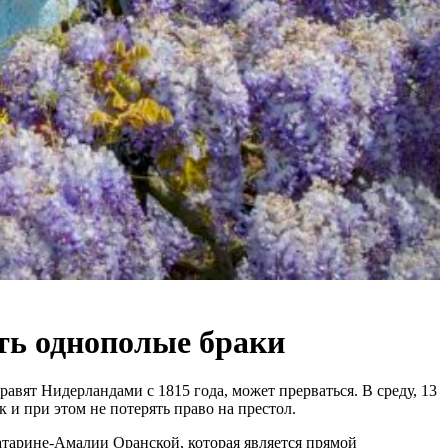
ть однополые браки
авят Нидерландами с 1815 года, может прерваться. В среду, 13
 и при этом не потерять право на престол.
атарине-Амалии Оранской, которая является прямой