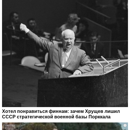
Хотел понравиться финнам: зачем Хрущев лишил
СССР стратегической военной базы Порккала
i