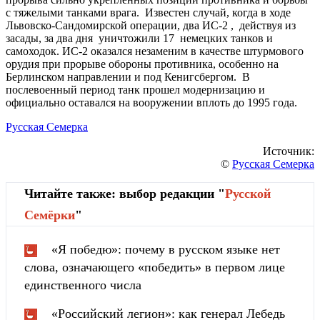
с тяжелыми танками врага. Известен случай, когда в ходе
Львовско-Сандомирской операции, два ИС-2 , действуя из
засады, за два дня уничтожили 17 немецких танков и
самоходок. ИС-2 оказался незаменим в качестве штурмового
орудия при прорыве обороны противника, особенно на
Берлинском направлении и под Кенигсбергом. В
послевоенный период танк прошел модернизацию и
официально оставался на вооружении вплоть до 1995 года.
Русская Семерка
Источник:
©
Русская Семерка
Читайте также: выбор редакции "
Русской
Cемёрки
"
«Я победю»: почему в русском языке нет
слова, означающего «победить» в первом лице
единственного числа
«Российский легион»: как генерал Лебедь