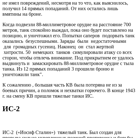
не имел повреждений, несмотря на то что, как выяснилось,
получил 14 прямых попаданий. От них остались лишь
вмятины на броне.
Когда подвезли 88-миллиметровое орудие на расстояние 700
метров, танк спокойно выждал, пока оно будет поставлено на
позицию, и уничтожил его. Попытки саперов подорвать танк
оказались безуспешными. Заряды были недостаточными
для громадных гусениц. Наконец он стал жертвой
хитрости. 50 немецких танков симулировали атаку со всех
сторон, чтобы отвлечь внимание. Под прикрытием ее удалось
выдвинуть и замаскировать 88-миллиметровое орудие с тыла
танка. Из 12 прямых попаданий 3 прошили броню и
уничтожили танк".
К сожалению , большая часть КВ была потеряна не из за
боевых причин, а поломок и нехватки горючего. В конце 1943
г. на смену КВ пришли тяжелые танки ИС.
ИС-2
ИС-2 («Иосиф Сталин») тяжелый танк. Был создан для
прорыва сильно укрепленных позиций противника и борьбы