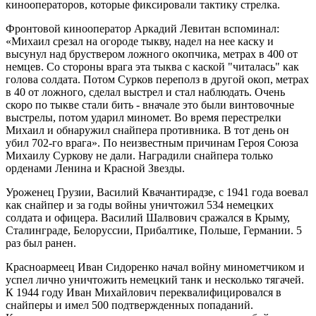
кинооператоров, которые фиксировали тактику стрелка.
Фронтовой кинооператор Аркадий Левитан вспоминал:
«Михаил срезал на огороде тыкву, надел на нее каску и
высунул над бруствером ложного окопчика, метрах в 400 от
немцев. Со стороны врага эта тыква с каской "читалась" как
голова солдата. Потом Сурков переполз в другой окоп, метрах
в 40 от ложного, сделал выстрел и стал наблюдать. Очень
скоро по тыкве стали бить - вначале это были винтовочные
выстрелы, потом ударил миномет. Во время перестрелки
Михаил и обнаружил снайпера противника. В тот день он
убил 702-го врага». По неизвестным причинам Героя Союза
Михаилу Суркову не дали. Наградили снайпера только
орденами Ленина и Красной Звезды.
Уроженец Грузии, Василий Квачантирадзе, с 1941 года воевал
как снайпер и за годы войны уничтожил 534 немецких
солдата и офицера. Василий Шалвович сражался в Крыму,
Сталинграде, Белоруссии, Прибалтике, Польше, Германии. 5
раз был ранен.
Красноармеец Иван Сидоренко начал войну минометчиком и
успел лично уничтожить немецкий танк и несколько тягачей.
К 1944 году Иван Михайлович переквалифицировался в
снайперы и имел 500 подтвержденных попаданий.