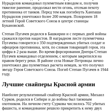
Нурадилов командовал пулеметным взводом и, получив
тяжелое ранение, продолжал вести огонь, отсекая пехоту
противника от танков. Перед тем как погибнуть Ханпаша
Нурадилов уничтожил более 200 немцев. Похоронен 18
летний Герой Советского Союза в центре станицы
Букановской.
Степан Пугачев родился в Башкирии и с первых дней войны
сражался против нацистов. В наградном листе пулеметчика
Пугачева говорится о 350 подтвержденных убитых солдат и
офицеров противника, хотя, по словам товарищей героя, эта
цифра в 2 раза выше. Во время форсирования Днепра Степан
Пугачев командовал отделением, с которым закрепился на
правом берегу реки. В районе села Новые Петровцы лично
уничтожил два пулеметных расчета немцев, за что получил
звезду Героя Советского Союза. Погиб Степан Пугачев в 1944
году.
Лучшие снайперы Красной армии
Наиболее результативный снайпер Красной армии, Михаил
Сурков, родился в Сибири и до войны был таежным
охотником. На личном счету Суркова числилось 702 убитых
фашиста, и командование решило прикрепить к нему двух