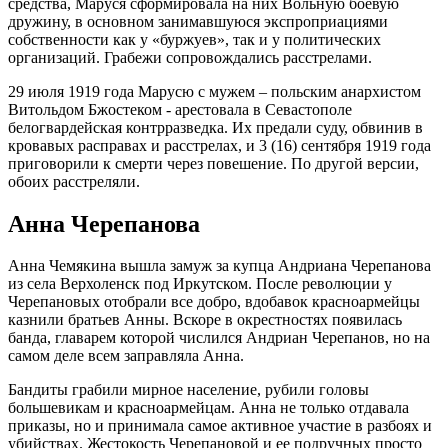
средства, Маруся сформировала на них Вольную боевую
дружину, в основном занимавшуюся экспроприациями
собственности как у «буржуев», так и у политических
организаций. Грабежи сопровождались расстрелами.
29 июля 1919 года Марусю с мужем – польским анархистом
Витольдом Бжостеком - арестовала в Севастополе
белогвардейская контрразведка. Их предали суду, обвинив в
кровавых расправах и расстрелах, и 3 (16) сентября 1919 года
приговорили к смерти через повешение. По другой версии,
обоих расстреляли.
Анна Черепанова
Анна Чемякина вышла замуж за купца Андриана Черепанова
из села Верхоленск под Иркутском. После революции у
Черепановых отобрали все добро, вдобавок красноармейцы
казнили братьев Анны. Вскоре в окрестностях появилась
банда, главарем которой числился Андриан Черепанов, но на
самом деле всем заправляла Анна.
Бандиты грабили мирное население, рубили головы
большевикам и красноармейцам. Анна не только отдавала
приказы, но и принимала самое активное участие в разбоях и
убийствах. Жестокость Черепановой и ее подручных просто