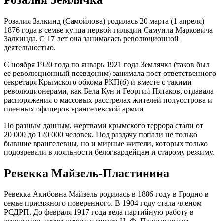
Розалия Землячка
Розалия Залкинд (Самойлова) родилась 20 марта (1 апреля)
1876 года в семье купца первой гильдии Самуила Марковича
Залкинда. С 17 лет она занималась революционной
деятельностью.
С ноября 1920 года по январь 1921 года Землячка (таков был
ее революционный псевдоним) занимала пост ответственного
секретаря Крымского обкома РКП(б) и вместе с такими
революционерами, как Бела Кун и Георгий Пятаков, отдавала
распоряжения о массовых расстрелах жителей полуострова и
пленных офицеров врангелевской армии.
По разным данным, жертвами крымского террора стали от
20 000 до 120 000 человек. Под раздачу попали не только
бывшие врангелевцы, но и мирные жители, которых только
подозревали в лояльности белогвардейцам и старому режиму.
Ревекка Майзель-Пластинина
Ревекка Акибовна Майзель родилась в 1886 году в Гродно в
семье присяжного поверенного. В 1904 году стала членом
РСДРП. До февраля 1917 года вела партийную работу в
эмиграции, затем вместе с мужем Н. Ф. Пластининым