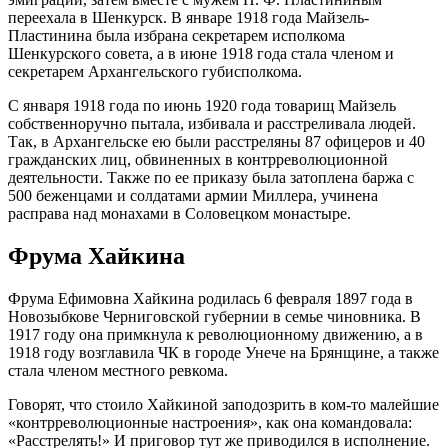
переехала в Шенкурск. В январе 1918 года Майзель-
Пластинина была избрана секретарем исполкома
Шенкурского совета, а в июне 1918 года стала членом и
секретарем Архангельского губисполкома.
С января 1918 года по июнь 1920 года товарищ Майзель
собственноручно пытала, избивала и расстреливала людей.
Так, в Архангельске ею были расстреляны 87 офицеров и 40
гражданских лиц, обвиненных в контрреволюционной
деятельности. Также по ее приказу была затоплена баржа с
500 беженцами и солдатами армии Миллера, учинена
расправа над монахами в Соловецком монастыре.
Фрума Хайкина
Фрума Ефимовна Хайкина родилась 6 февраля 1897 года в
Новозыбкове Черниговской губернии в семье чиновника. В
1917 году она примкнула к революционному движению, а в
1918 году возглавила ЧК в городе Унече на Брянщине, а также
стала членом местного ревкома.
Говорят, что стоило Хайкиной заподозрить в ком-то малейшие
«контрреволюционные настроения», как она командовала:
«Расстрелять!» И приговор тут же приводился в исполнение.