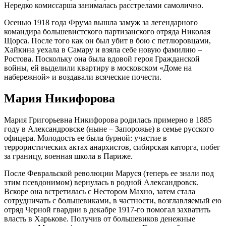
Нередко комиссарша занималась расстрелами самолично.
Осенью 1918 года Фрума вышла замуж за легендарного
командира большевистского партизанского отряда Николая
Щорса. После того как он был убит в бою с петлюровцами,
Хайкина уехала в Самару и взяла себе новую фамилию –
Ростова. Поскольку она была вдовой героя Гражданской
войны, ей выделили квартиру в московском «Доме на
набережной» и воздавали всяческие почести.
Мария Никифорова
Мария Григорьевна Никифорова родилась примерно в 1885
году в Александровске (ныне – Запорожье) в семье русского
офицера. Молодость ее была бурной: участие в
террористических актах анархистов, сибирская каторга, побег
за границу, военная школа в Париже.
После Февральской революции Маруся (теперь ее знали под
этим псевдонимом) вернулась в родной Александровск.
Вскоре она встретилась с Нестором Махно, затем стала
сотрудничать с большевиками, в частности, возглавляемый ею
отряд Черной гвардии в декабре 1917-го помогал захватить
власть в Харькове. Получив от большевиков денежные