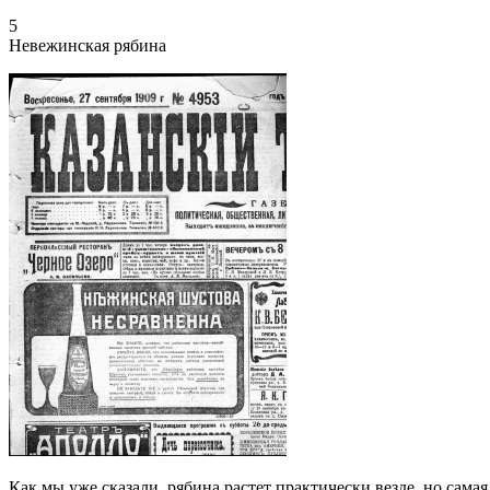
5
Невежинская рябина
Как мы уже сказали, рябина растет практически везде, но самая