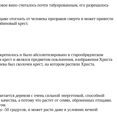
новое вино считалось почти табуированным, его разрешалось
даже отогнать от человека призраков смерти и может привести
ябиновый крест.
закрепилось и было абсолютизировано в старообрядческом
м крест и являлся предметом поклонения, изображения Христа
ева был сколочен крест, на котором распяли Христа.
итается деревом с очень сильной энергетикой, способной
 качества, а потому что растет от семян, оброненных птицами.
гом.
50 градусов, и может расти даже в условиях вечной