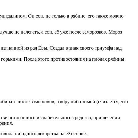
амигдалином. Он есть не только в рябине, его также можно
учше не налегать, а есть её уже после заморозков. Мороз
изгнанной из рая Евы. Создал в знак своего триумфа над
ды горькими. После этого противостояния на плодах рябины
бирать после заморозков, а кору либо зимой (считается, что
стве потогонного и слабительного средства, при лечении
рения.
овила ни одного лекарства на её основе.