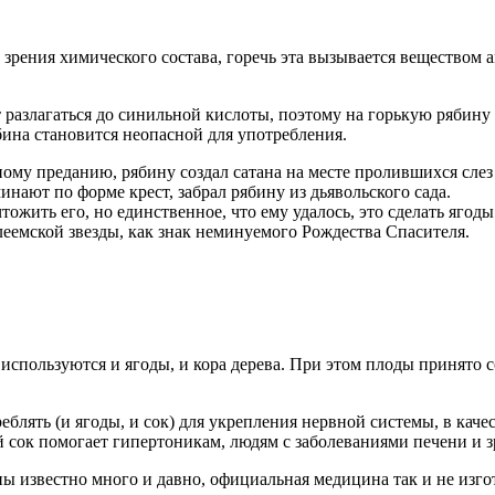
и зрения химического состава, горечь эта вызывается веществом 
разлагаться до синильной кислоты, поэтому на горькую рябину л
бина становится неопасной для употребления.
ому преданию, рябину создал сатана на месте пролившихся слез 
инают по форме крест, забрал рябину из дьявольского сада.
тожить его, но единственное, что ему удалось, это сделать яго
еемской звезды, как знак неминуемого Рождества Спасителя.
используются и ягоды, и кора дерева. При этом плоды принято со
блять (и ягоды, и сок) для укрепления нервной системы, в каче
 сок помогает гипертоникам, людям с заболеваниями печени и з
ны известно много и давно, официальная медицина так и не изгот