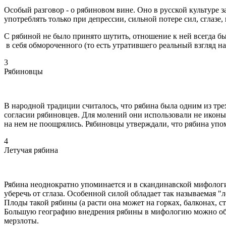
Особый разговор - о рябиновом вине. Оно в русской культуре 
употреблять только при депрессии, сильной потере сил, сглазе
С рябиной не было принято шутить, отношение к ней всегда бы
в себя обмороченного (то есть утратившего реальный взгляд на
3
Рябиновцы
В народной традиции считалось, что рябина была одним из тре
согласии рябиновцев. Для молений они использовали не иконы
на нем не поощрялись. Рябиновцы утверждали, что рябина упом
4
Летучая рябина
Рябина неоднократно упоминается и в скандинавской мифологии
уберечь от сглаза. Особенной силой обладает так называемая "л
Плоды такой рябины (а расти она может на горках, балконах, 
Большую географию внедрения рябины в мифологию можно объя
мерзлоты.