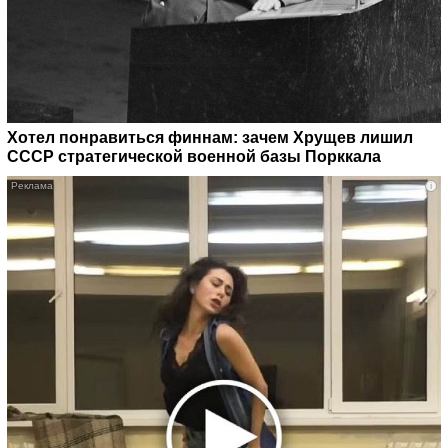
Хотел понравиться финнам: зачем Хрущев лишил
СССР стратегической военной базы Порккала
i