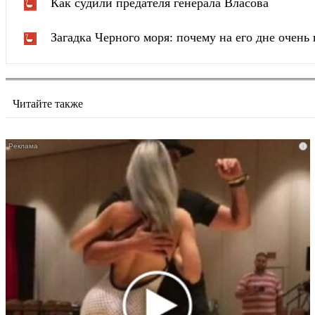
Как судили предателя генерала Власова
Загадка Черного моря: почему на его дне очень 
Читайте также
i