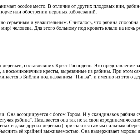
занимает особое место. В отличие от других плодовых вин, ряби
, порче или обострении нервных заболеваний.
ло серьезным и уважительным. Считалось, что рябина способна 
 мир) человека. Для этого больному под кровать клали на ночь р
х деревьев, составлявших Крест Господень. Это представление 
, а восьмиконечные кресты, вырезанные из рябины. При этом са
инается в Библии под названием "Пигва", и именно из этого дер
. Она ассоциируется с богом Тором. И у скандинавов рябина сч
етучая рябина". Называется она так не за свои аэродинамические
стенах и даже других деревьях) признаются самым сильным обере
снить её крайней выживаемостью. Она выдерживает морозы до -