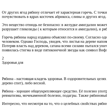
От других ягод рябину отличает её характерная горечь. С точк
почувствовать в ядрах косточек абрикоса, сливы и других ягод.
Это вещество отнюдь не безопасно: в желудке амигдалин может 
разрушает гликозиды ( к которым относится и амигдалин), и ря
Горечь рябины народ издавна объяснял по-своему. Согласно одн
человеком. Однако Господь, увидев, что листья на дереве напом
Потеряв власть над деревом, сатана всеми силами пытался унич
появилась стигма в виде пятиконечной звезды как символ Вифл
2
Здоровья для
Рябина - настоящая кладезь здоровья. В оздоровительных целях 
дерево спит), либо весной.
Рябина - хорошее общеукрепляющее средство. Её полезно употре
ревматизма, мочекаменной болезни, подагры. Также рябиновый
Интересно, что несмотря на то, что о целебных свойствах ряби