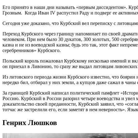
Его принято в наши дни называть «первым диссидентом». Кур
Грозным. Когда Иван IV распустил Раду и подверг ее активных
Сегодня уже доказано, что Курбский вел переписку с литовцам
Переход Курбского через границу напоминает по своей драмат
человеком. При нем было 30 дукатов, 300 золотых, 500 серебр
казна и не из воеводской казны; будь это так, этот факт непре
серебренников» Курбского.
Польский король пожаловал Курбскому несколько имений и вк
он приехал в Ливонию, то сразу же выдал литовцам ливонских
Из литовского периода жизни Курбского известно, что боярин
нередко бил, отбирал у них земли, а купцов даже сажал в чаны
За границей Курбский написал политический памфлет «Историю
Россию. Курбский в России разорил четыре воеводства и увел 
доказательство своей преданности, Курбский заявил, что «согл
тотчас же застрелили его, если заметят в нем неверность». Яз
Генрих Люшков