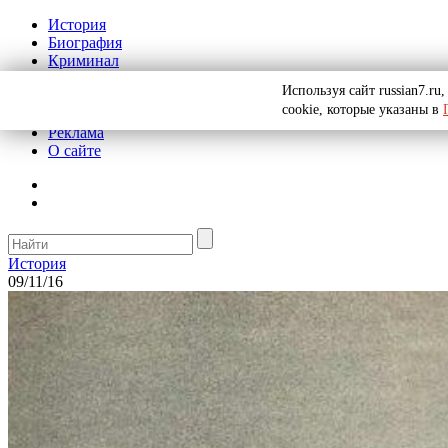
История
Биография
Криминал
СССР
Используя сайт russian7.r
Тайны
cookie, которые указаны в
Рекомендации
Реклама
О сайте
История
09/11/16