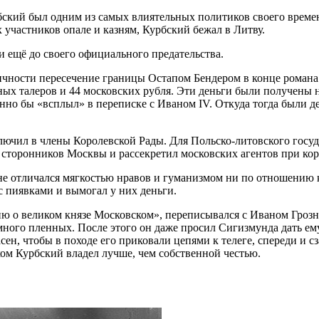
бский был одним из самых влиятельных политиков своего време
 участников опале и казням, Курбский бежал в Литву.
и ещё до своего официального предательства.
ичности пересечение границы Остапом Бендером в конце романа
яных талеров и 44 московских рубля. Эти деньги были получены 
менно бы «всплыл» в переписке с Иваном IV. Откуда тогда были д
лючил в члены Королевской Рады. Для Польско-литовского госу
 сторонников Москвы и рассекретил московских агентов при кор
 не отличался мягкостью нравов и гуманизмом ни по отношению
 с пиявками и вымогал у них деньги.
 о великом князе Московском», переписывался с Иваном Грозны
много пленных. После этого он даже просил Сигизмунда дать ем
асен, чтобы в походе его приковали цепями к телеге, спереди и
ыком Курбский владел лучше, чем собственной честью.