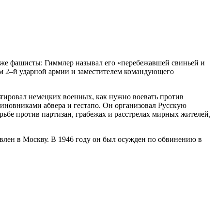
даже фашисты: Гиммлер называл его «перебежавшей свиньей и
им 2–й ударной армии и заместителем командующего
ьтировал немецких военных, как нужно воевать против
иновниками абвера и гестапо. Он организовал Русскую
ьбе против партизан, грабежах и расстрелах мирных жителей,
влен в Москву. В 1946 году он был осужден по обвинению в