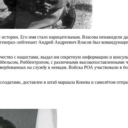
й истории. Его имя стало нарицательным. Власова ненавидели 
оду генерал–лейтенант Андрей Андреевич Власов был командующ
ичество с нацистами, выдал им секретную информацию и консул
еббельсом, Риббентропом, с различными высокопоставленными ч
ербованных на службу к немцам. Войска РОА участвовали в бор
солдатами, доставлен в штаб маршала Конева и самолётом отпра