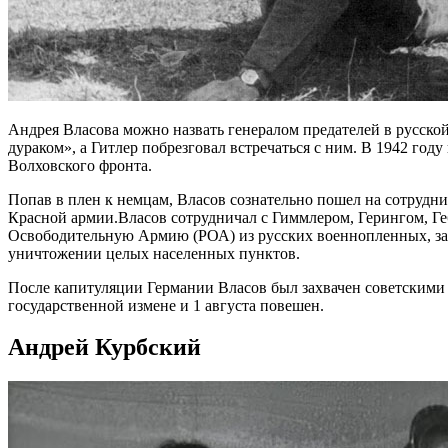
Андрея Власова можно назвать генералом предателей в русско
дураком», а Гитлер побрезговал встречаться с ним. В 1942 г
Волховского фронта.
Попав в плен к немцам, Власов сознательно пошел на сотрудн
Красной армии.Власов сотрудничал с Гиммлером, Герингом, Г
Освободительную Армию (РОА) из русских военнопленных, зав
уничтожении целых населенных пунктов.
После капитуляции Германии Власов был захвачен советскими 
государственной измене и 1 августа повешен.
Андрей Курбский