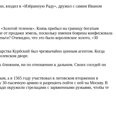
ни, входил в «Избранную Раду», дружил с самим Иваном
 «Золотой теленок». Князь прибыл на границу богатым
не от продажи земель, поскольку имения боярина конфисковала
еньги? Очевидно, что это было королевское золото, «30
дарства Курбский был чрезвычайно ценным агентом. Когда
олевском дворе.
 к ближним, ни по отношению к дальним. Своих соседей он
м, а в 1565 году участвовал в литовском вторжении в
у 30-тысячную армию и разрешить пойти с ней на Москву. В
 сзади окружили стрельцами с заряженными ружьями, чтобы те