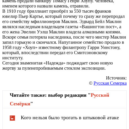
камень продали банкиру Томасу Генри Хоупу. Человека,
именем которого назвали камень, отравили.
В 1910 году бриллиант приобрёл за 550 тысяч франков
ювелир Пьер Картье, который почему то сразу же перепродал
его семейству мфиллионеров Маклин. Эдвард Бейл Маклин
являлся наследным владельцем газеты «Вашингтон пост», а
его жена Эвелин Уэлш Маклин владела алмазными копями.
Вскоре семья потеряла наследника, после чего мистер Маклин
запил горькую и скончался. Напуганное семейство продало в
1958 году «Хоуп» известному филантропу Гарри Уинстону,
который, впоследствии передал его Смитсоновскому
институту.
Сегодня знаменитая «Надежда» поджидает свою новую
жертву за пуленепробиваемым стеклом экспозиции.
Источник:
©
Русская Семерка
Читайте также: выбор редакции "
Русской
Cемёрки
"
Кого нельзя было трогать в штыковой атаке