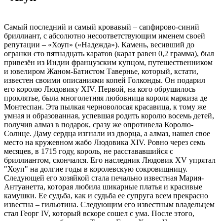
Самый последний и самый кровавый – сапфирово-синий
бриллиант, с абсолютно несоответствующим именем своей
репутации – «Хоуп» («Надежда»). Камень, весивший до
огранки сто пятнадцать каратов (карат равен 0,2 грамма), был
привезён из Индии французским купцом, путешественником
и ювелиром Жаном-Батистом Тавернье, который, кстати,
известен своими описаниями копей Голконды. Он подарил
его королю Людовику XIV. Первой, на кого обрушилось
проклятье, была многолетняя любовница короля маркиза де
Монтеспан. Эта пылкая черноволосая красавица, к тому же
умная и образованная, успевшая родить королю восемь детей,
получив алмаз в подарок, сразу же опротивела Королю-
Солнце. Даму сердца изгнали из дворца, а алмаз, нашел свое
место на кружевном жабо Людовика XIV. Ровно через семь
месяцев, в 1715 году, король, не расстававшийся с
бриллиантом, скончался. Его наследник Людовик XV упрятал
"Хоуп" на долгие годы в королевскую сокровищницу.
Следующей его хозяйкой стала печально известная Мария-
Антуанетта, которая любила шикарные платья и красивые
камушки. Ее судьба, как и судьба ее супруга всем прекрасно
известна – гильотина. Следующим его известным владельцем
стал Георг IV, который вскоре сошел с ума. После этого,