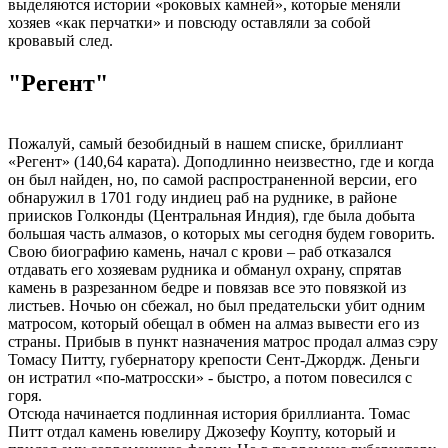
выделяются истории «роковых камней», которые меняли
хозяев «как перчатки» и повсюду оставляли за собой
кровавый след.
"Регент"
Пожалуй, самый безобидный в нашем списке, бриллиант
«Регент» (140,64 карата). Доподлинно неизвестно, где и когда
он был найден, но, по самой распространенной версии, его
обнаружил в 1701 году индиец раб на руднике, в районе
приисков Голконды (Центральная Индия), где была добыта
большая часть алмазов, о которых мы сегодня будем говорить.
Свою биографию камень, начал с крови – раб отказался
отдавать его хозяевам рудника и обманул охрану, спрятав
камень в разрезанном бедре и повязав все это повязкой из
листьев. Ночью он сбежал, но был предательски убит одним
матросом, который обещал в обмен на алмаз вывести его из
страны. Прибыв в пункт назначения матрос продал алмаз сэру
Томасу Питту, губернатору крепости Сент-Джордж. Деньги
он истратил «по-матросски» - быстро, а потом повесился с
горя.
Отсюда начинается подлинная история бриллианта. Томас
Питт отдал камень ювелиру Джозефу Коупту, который и