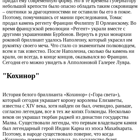
придал ему современную форму. Но в те времена губернатору
небольшой крепости было опасно обладать таким сокровищем
– охотники за драгоценностями не оставили бы его в покое.
Поэтому, помучившись от мании преследования, Томас
продал камень регенту Франции Филиппу II Орлеанскому. Во
время французской революции «Регент» украли вместе с
другими украшениями Бурбонов. Вернуть в руки монархии
роковой бриллиант удалось Наполеону, который украсил им
рукоятку своего меча. Что стало со знаменитым полководцем,
всем и так известно. После Наполеона, сколько бы камень ни
крали, он всегда, в конце концов, оказывался во Франции.
Сегодня его можно увидеть в Апполоновой Галерее Лувра.
"Кохинор"
История белого бриллианта «Кохинор» («Гора света»),
который сегодня украшает корону королевы Елизаветы,
известна с XIV века, хотя найден он был, очевидно, раньше,
согласно легендам, все в тех же копях Голконды. Несколько
веков он украшал тюрбан раджей из династии государства
Малва. Существовали легенды, что первым владельцем камня
был легендарный герой Индии Карна из эпоса Махабхарата.
Поэтому, в народе существовало поверие, что когда
«Кохинор» поменяет владельца, то государство будет