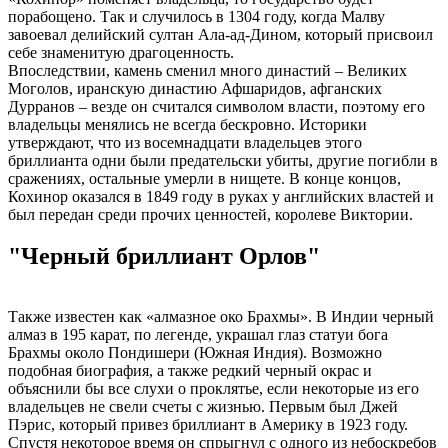
порабощено. Так и случилось в 1304 году, когда Малву
завоевал делийский султан Ала-ад-Дином, который присвоил
себе знаменитую драгоценность.
Впоследствии, камень сменил много династий – Великих
Моголов, иранскую династию Афшаридов, афганских
Дурранов – везде он считался символом власти, поэтому его
владельцы менялись не всегда бескровно. Историки
утверждают, что из восемнадцати владельцев этого
бриллианта одни были предательски убиты, другие погибли в
сражениях, остальные умерли в нищете. В конце концов,
Кохинор оказался в 1849 году в руках у английских властей и
был передан среди прочих ценностей, королеве Виктории.
"Черный бриллиант Орлов"
Также известен как «алмазное око Брахмы». В Индии черный
алмаз в 195 карат, по легенде, украшал глаз статуи бога
Брахмы около Пондишери (Южная Индия). Возможно
подобная биография, а также редкий черный окрас и
объяснили бы все слухи о проклятье, если некоторые из его
владельцев не свели счеты с жизнью. Первым был Джей
Пэрис, который привез бриллиант в Америку в 1923 году.
Спустя некоторое время он спрыгнул с одного из небоскребов