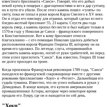
известного бриллианта «Санси». Говорят, что его добыл
некий купец в пещерах с драгоценностями и вез в дар султану,
но в пути его убили. После этого камень пошел «гулять» по
свету, пока не попал в руки короля Карла Смелого в XV веке.
Он и отдал его ювелиру для огранки, который сделал из него
бледно-желтый бриллиант 55, 23 карата. Спустя два года
король умер, а камень пропал без вести и был найден только в
1570-м году у Николая де Санси – французского поверенного
в Константинополе. Вот к кому бриллиант отнесся
благосклонно – с его помощью Николаю удалось добиться
расположения короля Франции Генриха III, которому он на
время его одолжил. По легенде, слуга, отправившийся
доставить камень королю, погиб от руки грабителей, но перед
этим успел проглотить "Санси". Как известно, Генрих III тоже
не долго просидел на троне.
Когда произошла Французская революция 1789 года, "Санси"
находился во французской сокровищнице вместе с другими
роковыми бриллиантами «Хоуп» и «Регент». Дальнейшая его
судьба туманна. Известно, что он успел побывать в руках у
Демидовых. В конце концов, его купили американские
промышленники Асторы, которые через некоторое время
продали его Лувру, где он и находится по сей день.
"Хоуп"