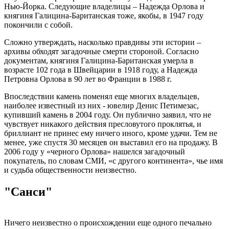
Нью-Йорка. Следующие владелицы – Надежда Орлова и
княгиня Галицина-Баританская тоже, якобы, в 1947 году
покончили с собой.
Сложно утверждать, насколько правдивы эти истории –
архивы обходят загадочные смерти стороной. Согласно
документам, княгиня Галицина-Баританская умерла в
возрасте 102 года в Швейцарии в 1918 году, а Надежда
Петровна Орлова в 90 лет во Франции в 1988 г.
Впоследствии камень поменял еще многих владельцев,
наиболее известный из них - ювелир Денис Петимезас,
купивший камень в 2004 году. Он публично заявил, что не
чувствует никакого действия пресловутого проклятья, и
бриллиант не принес ему ничего иного, кроме удачи. Тем не
менее, уже спустя 30 месяцев он выставил его на продажу. В
2006 году у «черного Орлова» нашелся загадочный
покупатель, по словам СМИ, «с другого континента», чье имя
и судьба общественности неизвестно.
"Санси"
Ничего неизвестно о происхождении еще одного печально