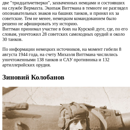
две "тридцатьчетверки", захваченных немцами и состоявших
на службе Вермахта. Экипаж Виттмана в темноте не разглядел
опознавательных знаков на башнях танков, и принял их за
советские. Тем не менее, немецким командованием было
решено не афишировать эту историю.
Виттман принимал участие в боях на Курской дуге, где, по его
словам, уничтожил 28 советских самоходных орудий и около
30 танков.
По информации немецких источников, на момент гибели 8
августа 1944 года, на счету Михаэля Виттмана числились
уничтоженными 138 танков и САУ противника и 132
артиллерийских орудия.
Зиновий Колобанов