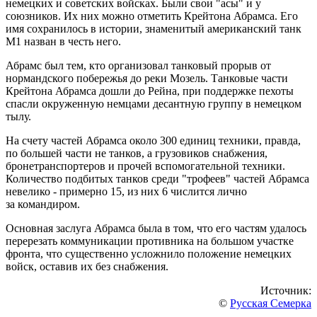
немецких и советских войсках. Были свои "асы" и у
союзников. Их них можно отметить Крейтона Абрамса. Его
имя сохранилось в истории, знаменитый американский танк
М1 назван в честь него.
Абрамс был тем, кто организовал танковый прорыв от
нормандского побережья до реки Мозель. Танковые части
Крейтона Абрамса дошли до Рейна, при поддержке пехоты
спасли окруженную немцами десантную группу в немецком
тылу.
На счету частей Абрамса около 300 единиц техники, правда,
по большей части не танков, а грузовиков снабжения,
бронетранспортеров и прочей вспомогательной техники.
Количество подбитых танков среди "трофеев" частей Абрамса
невелико - примерно 15, из них 6 числится лично
за командиром.
Основная заслуга Абрамса была в том, что его частям удалось
перерезать коммуникации противника на большом участке
фронта, что существенно усложнило положение немецких
войск, оставив их без снабжения.
Источник:
©
Русская Семерка