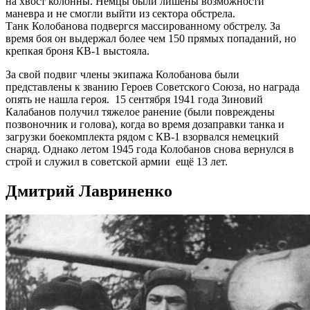
на хвост колонны. Немцы были лишены возможности
маневра и не смогли выйти из сектора обстрела.
Танк Колобанова подвергся массированному обстрелу. За
время боя он выдержал более чем 150 прямых попаданий, но
крепкая броня КВ-1 выстояла.
За свой подвиг члены экипажа Колобанова были
представлены к званию Героев Советского Союза, но награда
опять не нашла героя. 15 сентября 1941 года Зиновий
Калабанов получил тяжелое ранение (были повреждены
позвоночник и голова), когда во время дозаправки танка и
загрузки боекомплекта рядом с КВ-1 взорвался немецкий
снаряд. Однако летом 1945 года Колобанов снова вернулся в
строй и служил в советской армии ещё 13 лет.
Дмитрий Лавриненко