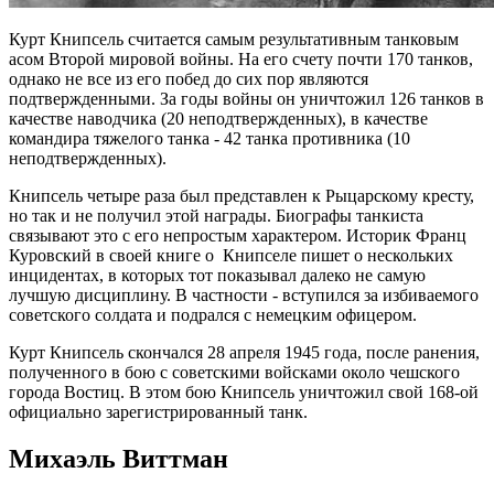
Курт Книпсель считается самым результативным танковым
асом Второй мировой войны. На его счету почти 170 танков,
однако не все из его побед до сих пор являются
подтвержденными. За годы войны он уничтожил 126 танков в
качестве наводчика (20 неподтвержденных), в качестве
командира тяжелого танка - 42 танка противника (10
неподтвержденных).
Книпсель четыре раза был представлен к Рыцарскому кресту,
но так и не получил этой награды. Биографы танкиста
связывают это с его непростым характером. Историк Франц
Куровский в своей книге о Книпселе пишет о нескольких
инцидентах, в которых тот показывал далеко не самую
лучшую дисциплину. В частности - вступился за избиваемого
советского солдата и подрался с немецким офицером.
Курт Книпсель скончался 28 апреля 1945 года, после ранения,
полученного в бою с советскими войсками около чешского
города Востиц. В этом бою Книпсель уничтожил свой 168-ой
официально зарегистрированный танк.
Михаэль Виттман