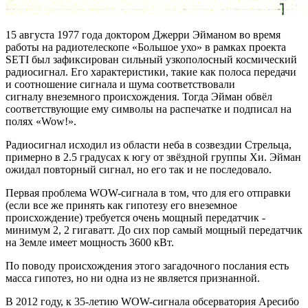
15 августа 1977 года доктором Джерри Эйманом во время
работы на радиотелескопе «Большое ухо» в рамках проекта
SETI был зафиксирован сильный узкополосный космический
радиосигнал. Его характеристики, такие как полоса передачи
и соотношение сигнала и шума соответствовали
сигналу внеземного происхождения. Тогда Эйман обвёл
соответствующие ему символы на распечатке и подписал на
полях «Wow!».
Радиосигнал исходил из области неба в созвездии Стрельца,
примерно в 2.5 градусах к югу от звёздной группы Хи. Эйман
ожидал повторный сигнал, но его так и не последовало.
Первая проблема WOW-сигнала в том, что для его отправки
(если все же принять как гипотезу его внеземное
происхождение) требуется очень мощный передатчик -
минимум 2, 2 гигаватт. До сих пор самый мощный передатчик
на Земле имеет мощность 3600 кВт.
По поводу происхождения этого загадочного послания есть
масса гипотез, но ни одна из не является признанной.
В 2012 году, к 35-летию WOW-сигнала обсерватория Аресибо