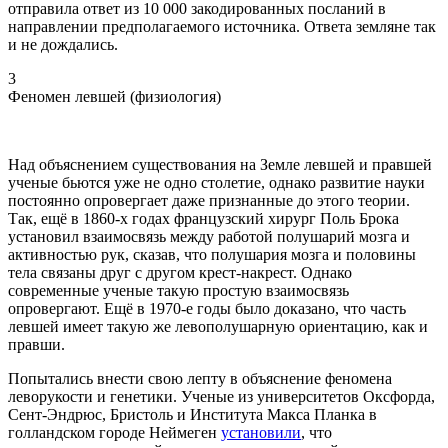
отправила ответ из 10 000 закодированных посланий в
направлении предполагаемого источника. Ответа земляне так
и не дождались.
3
Феномен левшей (физиология)
Над объяснением существования на Земле левшей и правшей
ученые бьются уже не одно столетие, однако развитие науки
постоянно опровергает даже признанные до этого теории.
Так, ещё в 1860-х годах французский хирург Поль Брока
установил взаимосвязь между работой полушарий мозга и
активностью рук, сказав, что полушария мозга и половины
тела связаны друг с другом крест-накрест. Однако
современные ученые такую простую взаимосвязь
опровергают. Ещё в 1970-е годы было доказано, что часть
левшей имеет такую же левополушарную ориентацию, как и
правши.
Попытались внести свою лепту в объяснение феномена
леворукости и генетики. Ученые из университетов Оксфорда,
Сент-Эндрюс, Бристоль и Института Макса Планка в
голландском городе Неймеген
установили
, что