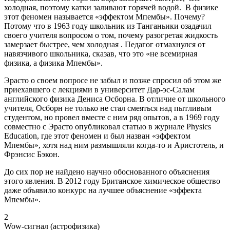
холодная, поэтому катки заливают горячей водой. В физике
этот феномен называется «эффектом Мпембы». Почему?
Потому что в 1963 году школьник из Танганьики озадачил
своего учителя вопросом о том, почему разогретая жидкость
замерзает быстрее, чем холодная . Педагог отмахнулся от
навязчивого школьника, сказав, что это «не всемирная
физика, а физика Мпембы».
Эрасто о своем вопросе не забыл и позже спросил об этом же
приехавшего с лекциями в университет Дар-эс-Салам
английского физика Дениса Осборна. В отличие от школьного
учителя, Осборн не только не стал смеяться над пытливым
студентом, но провел вместе с ним ряд опытов, а в 1969 году
совместно с Эрасто опубликовал статью в журнале Physics
Education, где этот феномен и был назван «эффектом
Мпембы», хотя над ним размышляли когда-то и Аристотель, и
Фрэнсис Бэкон.
До сих пор не найдено научно обоснованного объяснения
этого явления. В 2012 году Британское химическое общество
даже объявило конкурс на лучшее объяснение «эффекта
Мпембы».
2
Wow-сигнал (астрофизика)